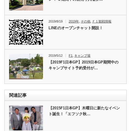
2019/8/19
2019年
,
その他
,
Ｆ１観戦情報
LINEのオープンチャット開設！
2019/5/12
F1
,
キャンプ場
【2019F1日本GP】2019日本GP期間中の
キャンプサイト予約受付が…
関連記事
【2015F1日本GP】木曜日に新たなイベン
ト誕生！「エフソク秋…