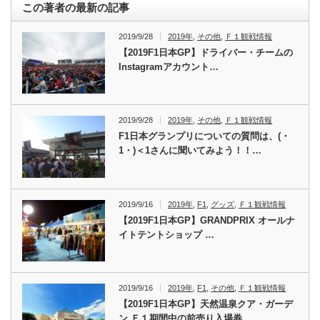
この著者の最新の記事
2019/9/28
2019年
,
その他
,
Ｆ１観戦情報
【2019F1日本GP】ドライバー・チームの
Instagramアカウント…
2019/9/28
2019年
,
その他
,
Ｆ１観戦情報
F1日本グランプリについての質問は、(・
1・)＜1さんに聞いてみよう！！…
2019/9/16
2019年
,
F1
,
グッズ
,
Ｆ１観戦情報
【2019F1日本GP】GRANDPRIX オールナ
イトテントショップ …
2019/9/16
2019年
,
F1
,
その他
,
Ｆ１観戦情報
【2019F1日本GP】天然温泉クア・ガーデ
ン Ｆ１期間中の前売り入場券…