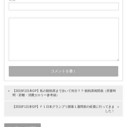
【2015F1日本GP】私の観戦席まで歩いて何分？？-観戦席相関表（所要時
間・距離・消費カロリー参考値）
【2015F1日本GP】Ｆ１日本グランプリ開幕１週間前の鈴鹿に行ってきま
した！