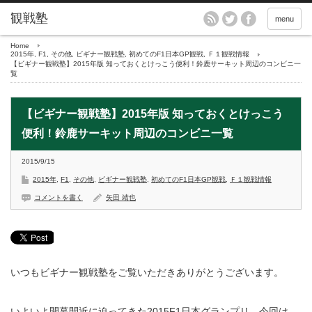
menu
Home
2015年
,
F1
,
その他
,
ビギナー観戦塾
,
初めてのF1日本GP観戦
,
Ｆ１観戦情報
【ビギナー観戦塾】2015年版 知っておくとけっこう便利！鈴鹿サーキット周辺のコンビニ一
覧
【ビギナー観戦塾】2015年版 知っておくとけっこう
便利！鈴鹿サーキット周辺のコンビニ一覧
2015/9/15
2015年
,
F1
,
その他
,
ビギナー観戦塾
,
初めてのF1日本GP観戦
,
Ｆ１観戦情報
コメントを書く
矢田 靖也
いつもビギナー観戦塾をご覧いただきありがとうございます。
いよいよ開幕間近に迫ってきた2015F1日本グランプリ。今回は