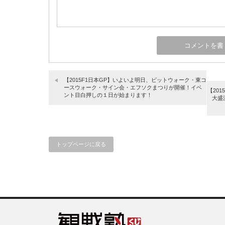
【2015F1日本GP】いよいよ明日、ピットウォーク・東コ
ースウォーク・サイン会・エフソクまつりが開催！イベ
【20
ント目白押しの１日が始まります！
大盛
トップページに戻る