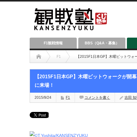
F1観戦情報
BBS（Q&A・募集）
F1
【2015F1日本GP】木曜ピット
【2015F1日本GP】木曜ピットウォークが
に来場！
2015/9/24
F1
コメントを書く
吉田 知弘