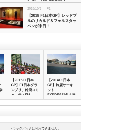
2018/10/3
F1
【2018 F1日本GP】レッドブ
ルのリカルド＆フェルスタッ
ペンが来日！…
【2015F1日本
【2014F1日本
で
GP】F1日本グラ
GP】鈴鹿サーキ
挙
ンプリ、鈴鹿コミ
ット
ュニティFM…
EXPRESS(名古屋
駅…
トラックバックは利用できません。