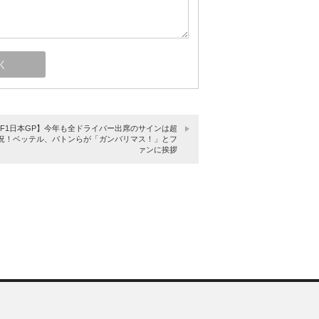
15F1日本GP】今年も全ドライバー出席のサインは超
況！ベッテル、バトンらが「ガンバリマス！」とフ
ァンに挨拶