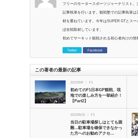
フリーのモータースポーツジャーナリスト。主に
記事執筆を行います。観戦塾での記事執筆は2
材を重ねています。今年はSUPER GTと
ぼ全戦取材しています。
初めてサーキット観戦される初心者向けの情
Twitter
Facebook
この著者の最新の記事
2023/9/8
F1
初めてのF1日本GP観戦、現
地での楽しみ方を一挙紹介！
【Part2】
2023/8/10
F1
当日の駐車場探しはとても困
難…駐車場を確保できなかっ
た方へのお勧めアクセ…