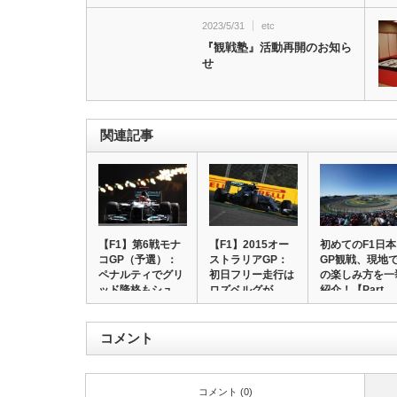
2023/5/31
etc
『観戦塾』活動再開のお知ら
せ
関連記事
【F1】第6戦モナ
【F1】2015オー
初めてのF1日本
コGP（予選）：
ストラリアGP：
GP観戦、現地
ペナルティでグリ
初日フリー走行は
の楽しみ方を一
ッド降格もシュ…
ロズベルグが…
紹介！【Part…
コメント
コメント (0)