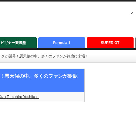
<
ビギナー観戦塾
Formula 1
SUPER GT
ウォークが開幕！悪天候の中、多くのファンが鈴鹿に来場！
開幕！悪天候の中、多くのファンが鈴鹿
（Tomohiro Yoshita）