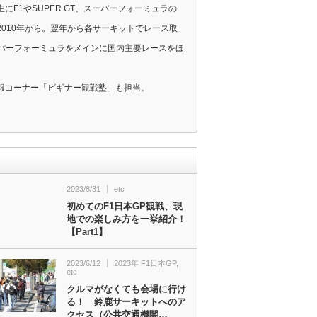
F1やSUPER GT、スーパーフォーミュラの
010年から。翌年から各サーキットでレース取
スーパーフォーミュラをメインに国内主要レースをほ
報コーナー「ビギナー観戦塾」も担当。
2023/8/31
etc
初めてのF1日本GP観戦、現
地での楽しみ方を一挙紹介！
【Part1】
2023/6/12
2023年 F1日本GP
,
etc
クルマがなくても会場に行け
る！ 鈴鹿サーキットへのア
クセス（公共交通機関…