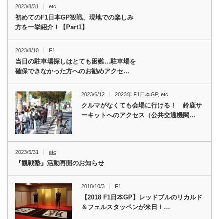
2023/8/31
etc
初めてのF1日本GP観戦、現地での楽しみ
方を一挙紹介！【Part1】
2023/8/10
F1
当日の駐車場探しはとても困難…駐車場を
確保できなかった方へのお勧めアクセ…
2023/6/12
2023年 F1日本GP
,
etc
クルマがなくても会場に行ける！ 鈴鹿サ
ーキットへのアクセス（公共交通機関…
2023/5/31
etc
『観戦塾』活動再開のお知らせ
2018/10/3
F1
【2018 F1日本GP】レッドブルのリカルド
＆フェルスタッペンが来日！…