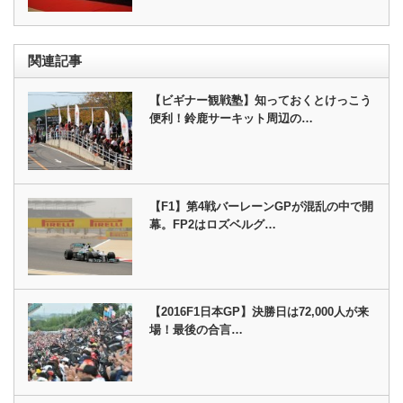
関連記事
【ビギナー観戦塾】知っておくとけっこう
便利！鈴鹿サーキット周辺の…
【F1】第4戦バーレーンGPが混乱の中で開
幕。FP2はロズベルグ…
【2016F1日本GP】決勝日は72,000人が来
場！最後の合言…