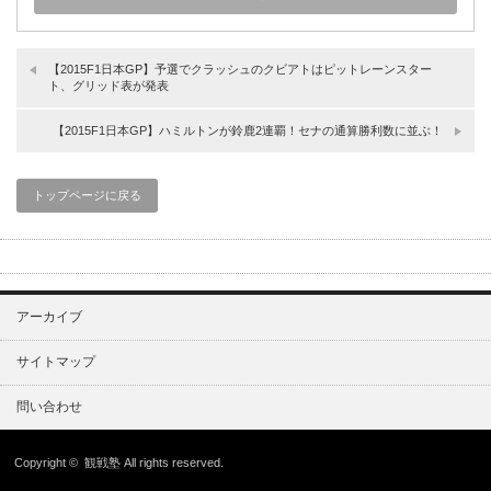
【2015F1日本GP】予選でクラッシュのクビアトはピットレーンスター
ト、グリッド表が発表
【2015F1日本GP】ハミルトンが鈴鹿2連覇！セナの通算勝利数に並ぶ！
トップページに戻る
アーカイブ
サイトマップ
問い合わせ
Copyright ©
観戦塾
All rights reserved.