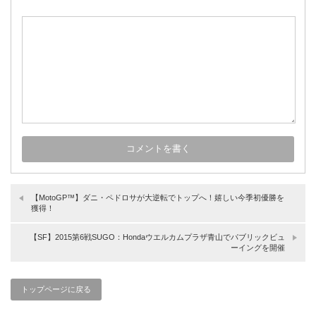
【MotoGP™】ダニ・ペドロサが大逆転でトップへ！嬉しい今季初優勝を
獲得！
【SF】2015第6戦SUGO：Hondaウエルカムプラザ青山でパブリックビュ
ーイングを開催
トップページに戻る