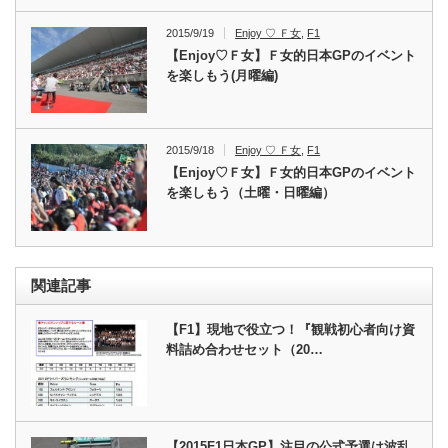
2015/9/19
Enjoy ♡ Ｆ女
,
F1
【Enjoy♡Ｆ女】Ｆ女的日本GPのイベント
を楽しもう(月曜編)
2015/9/18
Enjoy ♡ Ｆ女
,
F1
【Enjoy♡Ｆ女】Ｆ女的日本GPのイベント
を楽しもう（土曜・日曜編）
関連記事
【F1】現地で役立つ！『観戦初心者向け資
料詰め合わせセット（20…
【2015F1日本GP】注目の公式予選は波乱