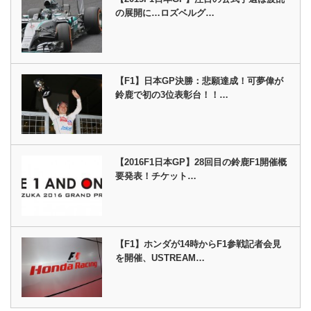
の展開に…ロズベルグ…
【F1】日本GP決勝：悲願達成！可夢偉が
鈴鹿で初の3位表彰台！！…
【2016F1日本GP】28回目の鈴鹿F1開催概
要発表！チケット…
【F1】ホンダが14時からF1参戦記者会見
を開催、USTREAM…