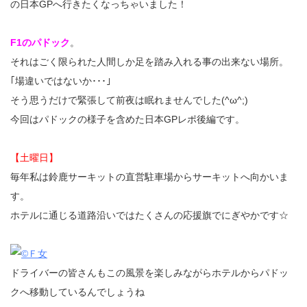
の日本GPへ行きたくなっちゃいました！
F1のパドック
。
それはごく限られた人間しか足を踏み入れる事の出来ない場所。
｢場違いではないか･･･｣
そう思うだけで緊張して前夜は眠れませんでした(^ω^;)
今回はパドックの様子を含めた日本GPレポ後編です。
【土曜日】
毎年私は鈴鹿サーキットの直営駐車場からサーキットへ向かいま
す。
ホテルに通じる道路沿いではたくさんの応援旗でにぎやかです☆
ドライバーの皆さんもこの風景を楽しみながらホテルからパドッ
クへ移動しているんでしょうね