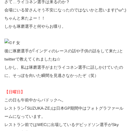
さて…ライコネン選手は来るのか？
会場にいる皆さんそう不安になったのではないかと思います(^ω^;)
ちゃんと来たよー！！
しかも琢磨選手と何やらお喋り。
後に琢磨選手が｢インディのレースの話や子供の話をして来た｣と
twitterで教えてくれましたね☆
しかし、私は琢磨選手がまだライコネン選手に話しかけていたの
に、そっぽを向いた瞬間を見逃さなかったぞ（笑）
【日曜日】
この日も午前中からパドックへ。
レストラン｢SUZUKA-ZE｣は日本GP期間中はフォトグラファール
ームになっています。
レストラン前ではWECに出場しているデビッドソン選手がSky