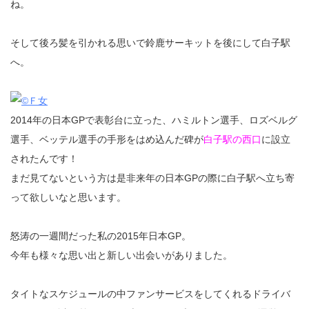
ね。
そして後ろ髪を引かれる思いで鈴鹿サーキットを後にして白子駅
へ。
2014年の日本GPで表彰台に立った、ハミルトン選手、ロズベルグ
選手、ベッテル選手の手形をはめ込んだ碑が
白子駅の西口
に設立
されたんです！
まだ見てないという方は是非来年の日本GPの際に白子駅へ立ち寄
って欲しいなと思います。
怒涛の一週間だった私の2015年日本GP。
今年も様々な思い出と新しい出会いがありました。
タイトなスケジュールの中ファンサービスをしてくれるドライバ