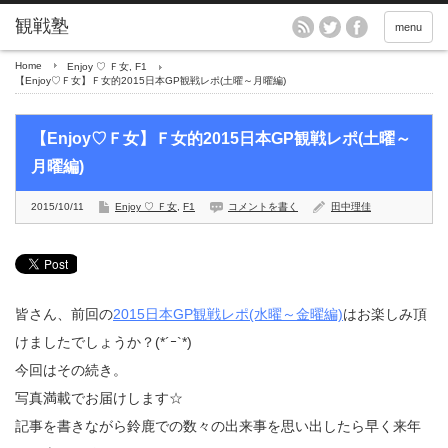
menu
Home
Enjoy ♡ Ｆ女
,
F1
【Enjoy♡Ｆ女】Ｆ女的2015日本GP観戦レポ(土曜～月曜編)
【Enjoy♡Ｆ女】Ｆ女的2015日本GP観戦レポ(土曜～
月曜編)
2015/10/11
Enjoy ♡ Ｆ女
,
F1
コメントを書く
田中理佳
皆さん、前回の
2015日本GP観戦レポ(水曜～金曜編)
はお楽しみ頂
けましたでしょうか？(*´ｰ`*)
今回はその続き。
写真満載でお届けします☆
記事を書きながら鈴鹿での数々の出来事を思い出したら早く来年