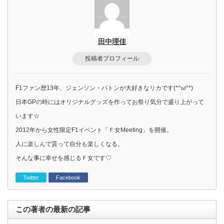
田中理佳
投稿者プロフィール
F1ファン歴13年、ジェンソン・バトンが大好きなリカです(*^ω^*)
日本GPの時にはオリジナルグッズを作ってお祭り気分で盛り上がって
います☆
2012年から女性限定F1イベント「Ｆ女Meeting」を開催。
人に楽しんで貰って自分も楽しくなる。
そんな事に幸せを感じるＦ女です♡
Twitter
Facebook
この著者の最新の記事