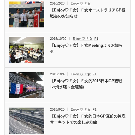
2016/2/23
Enjoy ♡ Ｆ女
【Enjoy♡Ｆ女】Ｆ女オーストラリアGP観
戦会のお知らせ
2015/10/20
Enjoy ♡ Ｆ女
,
F1
【Enjoy♡Ｆ女】Ｆ女Meetingよりお知ら
せ
2015/10/4
Enjoy ♡ Ｆ女
,
F1
【Enjoy♡Ｆ女】Ｆ女的2015日本GP観戦
レポ(水曜～金曜編)
2015/9/20
Enjoy ♡ Ｆ女
,
F1
【Enjoy♡Ｆ女】Ｆ女的日本GP直前の鈴鹿
サーキットでの楽しみ方編