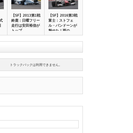
【SF】2013第1戦
【SF】2016第3戦
式
鈴鹿：日曜フリー
富士：ストフェ
日
走行は安田裕信が
ル・バンドーンが
トップ
魅せた！雨の…
トラックバックは利用できません。