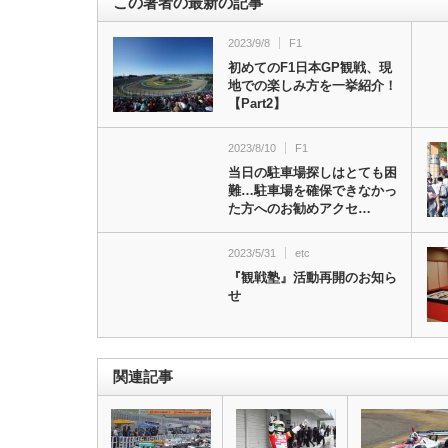
この著者の最新の記事
2023/9/8
F1
初めてのF1日本GP観戦、現
地での楽しみ方を一挙紹介！
【Part2】
2023/8/10
F1
当日の駐車場探しはとても困
難…駐車場を確保できなかっ
た方へのお勧めアクセ…
2023/5/31
etc
『観戦塾』活動再開のお知ら
せ
関連記事