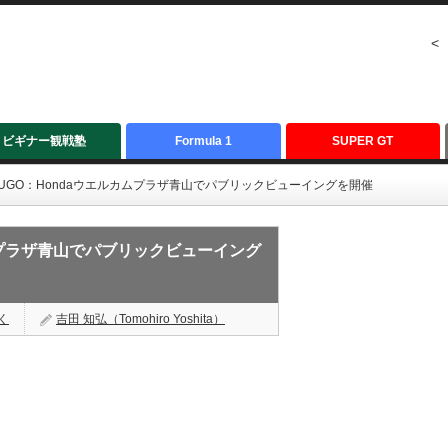
<
ビギナー観戦塾
Formula 1
SUPER GT
戦SUGO：Hondaウエルカムプラザ青山でパブリックビューイングを開催
カムプラザ青山でパブリックビューイング
く
吉田 知弘（Tomohiro Yoshita）