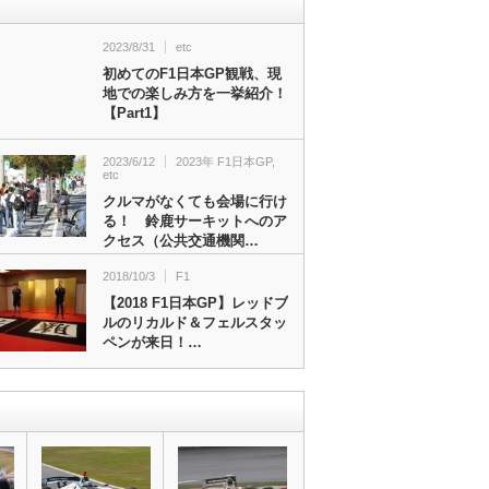
2023/8/31
etc
初めてのF1日本GP観戦、現
地での楽しみ方を一挙紹介！
【Part1】
2023/6/12
2023年 F1日本GP
,
etc
クルマがなくても会場に行け
る！ 鈴鹿サーキットへのア
クセス（公共交通機関…
2018/10/3
F1
【2018 F1日本GP】レッドブ
ルのリカルド＆フェルスタッ
ペンが来日！…