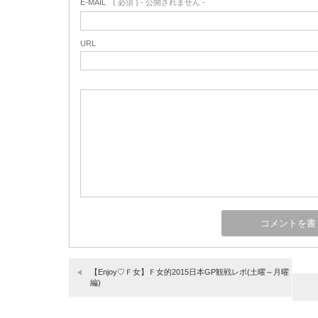
E-MAIL
( 必須 ) - 公開されません -
URL
【Enjoy♡Ｆ女】Ｆ女的2015日本GP観戦レポ(土曜～月曜
編)