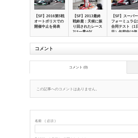
【SF】2016第5戦
【SF】2013最終
【SF】スーパー
オートポリスでの
戦鈴鹿：天候に振
フォーミュラ公
開催中止を発表
り回されたレース
合同テスト（1
2は一貴がV…
目）午前中は伊
沢…
コメント
コメント (0)
この記事へのコメントはありません。
名前
( 必須 )