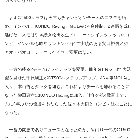
明らかになった。
まずGT500クラスは今年もチャンピオンチームのニスモを始
め、インパル、KONDO Racing、MOLAの４台体制。2連覇を成し
遂げたニスモは引き続き松田次生／ロニー・クインタレッリのコ
ンビ。インパルも昨年ランキング2位で実績のある安田裕信／ジョ
アオ・パオロ・デ・オリベイラで変更はない。
一方の残る2チームはライナップを変更。昨年GT-R GT3で大活
躍を見せた千代勝正がGT500へステップアップ。46号車MOLAに
入り、本山哲とタッグを組む。これによりチームを離れることに
なった柳田真孝はKONDO Racingに加入。昨年の第4戦富士でチー
ムに5年ぶりの優勝をもたらした佐々木大樹とコンビを組むことに
なった。
一番の変更でありニュースとなったのが、やはり千代のGT500