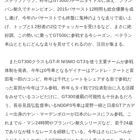
ステップアップ。昨年はGT300のチームタイトルに加え、ブラン
パン耐久でチャンピオン、2015バサースト12時間も総合優勝を成
し遂げ、今年のバサーストでも終盤に鬼神のような走りで追い上
げ、トップと1.2秒差の2位でチェッカーを受けるなど、まさに絶
好調。この勢いに乗ってGT500に参戦する今シーズン。ベテラン
本山とともにどんな走りを見せてくれるのか、注目が集まる。
またGT300クラスもGT-R NISMO GT3を使う主要チームが参戦
体制を発表。今年は0号車となるゲイナーはアンドレ・クートと富
田竜一郎のコンビ。昨年は千代とシートをシェアする形で参戦だ
った富田が今年はフル参戦。昨年もタイ戦で2位表彰台に入る活躍
をみせているコンビだけに、GT300連覇の可能性も十分あるだろ
う。長谷見昌弘監督率いるNDDP3号車は星野一樹と日産GTアカデ
ミー出身のヤン・マーデンボローが日本のレースにフル参戦。こ
れまでル・マン24時間やブランパン耐久シリーズなど、若干24歳
でありなが様々なレースを経験している。今年はさらにレベルが