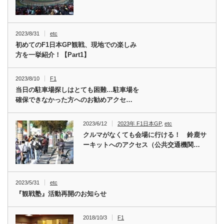
2023/8/31
etc
初めてのF1日本GP観戦、現地での楽しみ
方を一挙紹介！【Part1】
2023/8/10
F1
当日の駐車場探しはとても困難…駐車場を
確保できなかった方へのお勧めアクセ…
2023/6/12
2023年 F1日本GP
,
etc
クルマがなくても会場に行ける！ 鈴鹿サ
ーキットへのアクセス（公共交通機関…
2023/5/31
etc
『観戦塾』活動再開のお知らせ
2018/10/3
F1