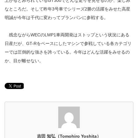
上がるとみられているGT300でどんな走りを見せるのか、楽しみ
なところだ。そして昨年3号車でシリーズ2勝の活躍をみせた高星
明誠が今年は千代に変わってブランパンに参戦する。
残念ながらWECのLMP1車両開発はストップという状況にある
日産だが、GT-Rをベースにしたマシンで参戦している各カテゴリ
ーでは圧倒的な強さを誇っている。今年はどんな活躍をみせるの
か、目が離せない。
吉田 知弘（Tomohiro Yoshita）