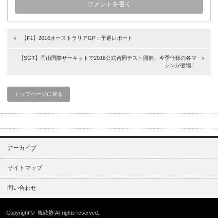
【F1】2016オーストラリアGP：予選レポート
【SGT】岡山国際サーキットで2016公式合同テスト開催、今季仕様の各マ
シンが登場！
トップページに戻る
アーカイブ
サイトマップ
問い合わせ
Copyright ©
観戦塾
All rights reserved.