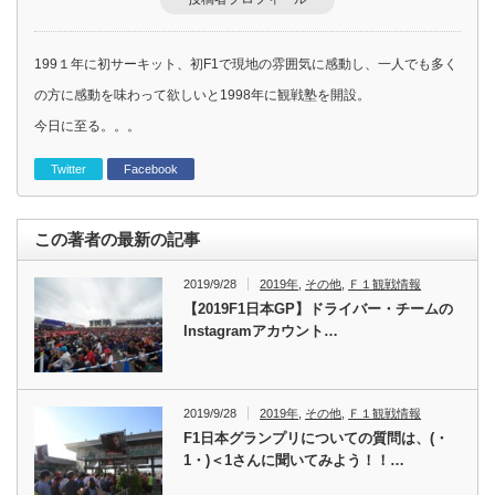
199１年に初サーキット、初F1で現地の雰囲気に感動し、一人でも多く
の方に感動を味わって欲しいと1998年に観戦塾を開設。
今日に至る。。。
Twitter
Facebook
この著者の最新の記事
2019/9/28
2019年
,
その他
,
Ｆ１観戦情報
【2019F1日本GP】ドライバー・チームの
Instagramアカウント…
2019/9/28
2019年
,
その他
,
Ｆ１観戦情報
F1日本グランプリについての質問は、(・
1・)＜1さんに聞いてみよう！！…