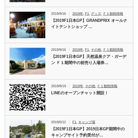
2019/9/16
2019年
,
F1
,
グッズ
,
Ｆ１観戦情報
【2019F1日本GP】GRANDPRIX オールナ
イトテントショップ …
2019/9/16
2019年
,
F1
,
その他
,
Ｆ１観戦情報
【2019F1日本GP】天然温泉クア・ガーデ
ン Ｆ１期間中の前売り入場券…
2019/8/19
2019年
,
その他
,
Ｆ１観戦情報
LINEのオープンチャット開設！
2019/5/12
F1
,
キャンプ場
【2019F1日本GP】2019日本GP期間中の
キャンプサイト予約受付が…