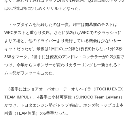
なく、終わってみればトップ14台が1秒以内。Q3進出圏のトップ8
は0.7秒以内にひしめくリザルトとなった。
トップタイムを記録したのは一貴。昨年は開幕前のテストは
WECテストと重なり欠席。さらに第2戦もWECでのクラッシュに
より欠場と、他のドライバーより走行している機会は少ないサー
キットだったが、最後は1日目の上位陣とほぼ変わらない1分13秒
368をマーク。2番手には僚友のアンドレ・ロッテラーが0.2秒差で
つけ、今年からスポンサーが変わりカラーリングも一新されるト
ムス勢がワンツーを占めた。
3番手にはジョアオ・パオロ・デ・オリベイラ（ITOCHU ENEX
TEAM IMPUL）、4番手に小林可夢偉（SUNOCO Team LeMans）
がつけ、トヨタエンジン勢がトップ4独占。ホンダ勢トップは山本
尚貴（TEAM無限）の5番手だった。