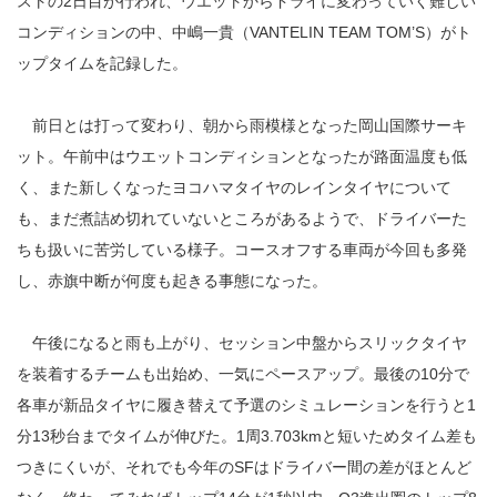
ストの2日目が行われ、ウエットからドライに変わっていく難しい
コンディションの中、中嶋一貴（VANTELIN TEAM TOM’S）がト
ップタイムを記録した。
前日とは打って変わり、朝から雨模様となった岡山国際サーキ
ット。午前中はウエットコンディションとなったが路面温度も低
く、また新しくなったヨコハマタイヤのレインタイヤについて
も、まだ煮詰め切れていないところがあるようで、ドライバーた
ちも扱いに苦労している様子。コースオフする車両が今回も多発
し、赤旗中断が何度も起きる事態になった。
午後になると雨も上がり、セッション中盤からスリックタイヤ
を装着するチームも出始め、一気にペースアップ。最後の10分で
各車が新品タイヤに履き替えて予選のシミュレーションを行うと1
分13秒台までタイムが伸びた。1周3.703kmと短いためタイム差も
つきにくいが、それでも今年のSFはドライバー間の差がほとんど