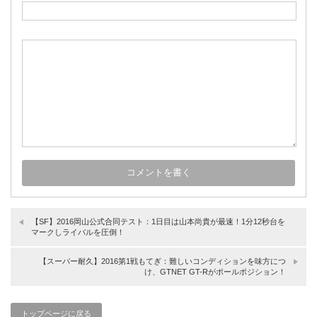
【SF】2016岡山公式合同テスト：1日目は山本尚貴が最速！1分12秒台を
マークしライバルを圧倒！
【スーパー耐久】2016第1戦もてぎ：難しいコンディションを味方につ
け、GTNET GT-Rがポールポジション！
トップページに戻る