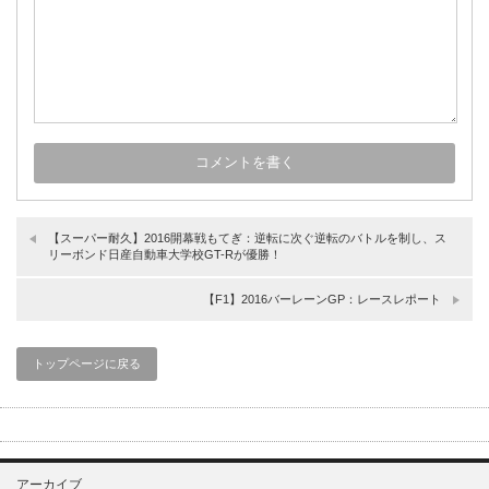
【スーパー耐久】2016開幕戦もてぎ：逆転に次ぐ逆転のバトルを制し、ス
リーボンド日産自動車大学校GT-Rが優勝！
【F1】2016バーレーンGP：レースレポート
トップページに戻る
アーカイブ