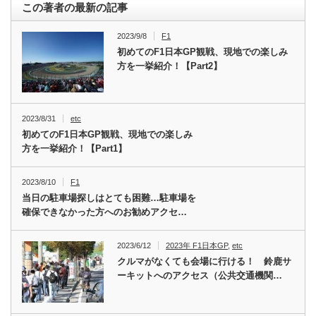
この著者の最新の記事
2023/9/8
F1
初めてのF1日本GP観戦、現地での楽しみ
方を一挙紹介！【Part2】
2023/8/31
etc
初めてのF1日本GP観戦、現地での楽しみ
方を一挙紹介！【Part1】
2023/8/10
F1
当日の駐車場探しはとても困難…駐車場を
確保できなかった方へのお勧めアクセ…
2023/6/12
2023年 F1日本GP
,
etc
クルマがなくても会場に行ける！ 鈴鹿サ
ーキットへのアクセス（公共交通機関…