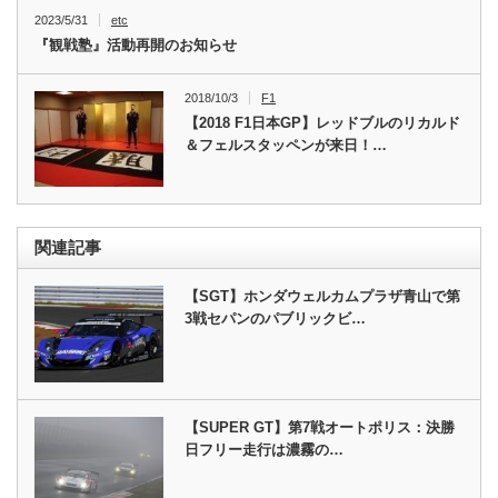
2023/5/31
etc
『観戦塾』活動再開のお知らせ
2018/10/3
F1
【2018 F1日本GP】レッドブルのリカルド
＆フェルスタッペンが来日！…
関連記事
【SGT】ホンダウェルカムプラザ青山で第
3戦セパンのパブリックビ…
【SUPER GT】第7戦オートポリス：決勝
日フリー走行は濃霧の…