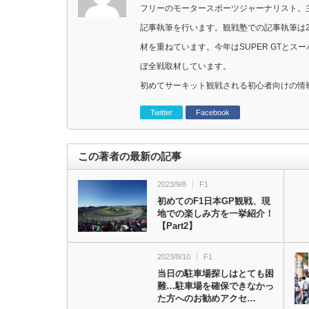
フリーのモータースポーツジャーナリスト。主に
記事執筆を行います。観戦塾での記事執筆は2
材を重ねています。今年はSUPER GTと
ぼ全戦取材しています。
初めてサーキット観戦される初心者向けの情
Twitter
Facebook
この著者の最新の記事
2023/9/8
F1
初めてのF1日本GP観戦、現
地での楽しみ方を一挙紹介！
【Part2】
2023/8/10
F1
当日の駐車場探しはとても困
難…駐車場を確保できなかっ
た方へのお勧めアクセ…