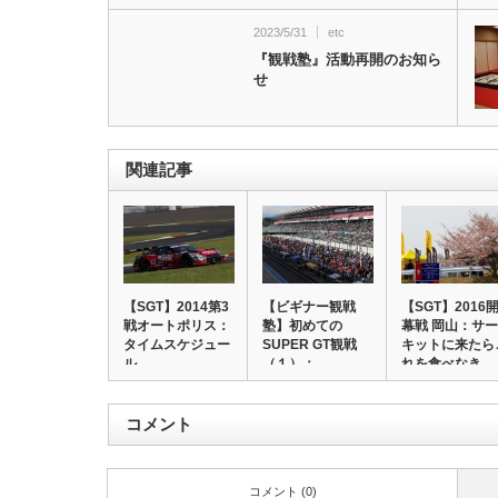
2023/5/31
etc
『観戦塾』活動再開のお知ら
せ
関連記事
【SGT】2014第3
【ビギナー観戦
【SGT】2016
戦オートポリス：
塾】初めての
幕戦 岡山：サー
タイムスケジュー
SUPER GT観戦
キットに来たら
ル
（１）：
れを食べなき…
SUPER…
コメント
コメント (0)