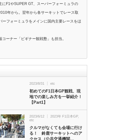
F1やSUPER GT、スーパーフォーミュラの
010年から。翌年から各サーキットでレース取
スーパーフォーミュラをメインに国内主要レースをほ
報コーナー「ビギナー観戦塾」も担当。
2023/8/31
etc
初めてのF1日本GP観戦、現
地での楽しみ方を一挙紹介！
【Part1】
2023/6/12
2023年 F1日本GP
,
etc
クルマがなくても会場に行け
る！ 鈴鹿サーキットへのア
クセス（公共交通機関…