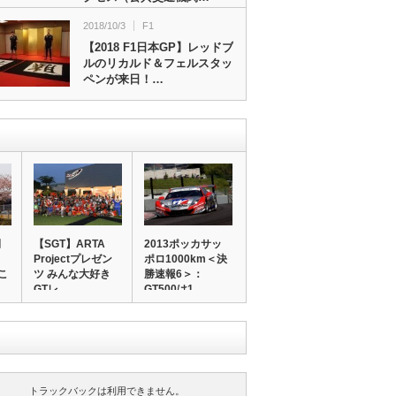
2018/10/3
F1
【2018 F1日本GP】レッドブ
ルのリカルド＆フェルスタッ
ペンが来日！…
開
【SGT】ARTA
2013ポッカサッ
Projectプレゼン
ポロ1000km＜決
こ
ツ みんな大好き
勝速報6＞：
GTレ…
GT500は1…
トラックバックは利用できません。