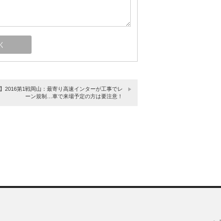
T】2016第1戦岡山：最寄り高速インターが工事でレ
ーン規制…車で来場予定の方は要注意！