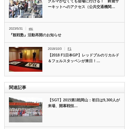
クルマがなくても会場に行ける！ 鈴鹿サ
ーキットへのアクセス（公共交通機関…
2023/5/31
etc
『観戦塾』活動再開のお知らせ
2018/10/3
F1
【2018 F1日本GP】レッドブルのリカルド
＆フェルスタッペンが来日！…
関連記事
【SGT】2015第1戦岡山：初日は9,300人が
来場、開幕戦恒…