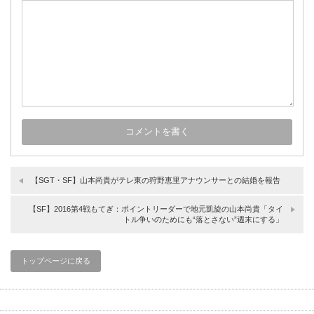
【SGT・SF】山本尚貴がテレ東の狩野恵里アナウンサーとの結婚を報告
【SF】2016第4戦もてぎ：ポイントリーダーで地元凱旋の山本尚貴「タイ
トル争いのためにも“落とさない”週末にする」
トップページに戻る