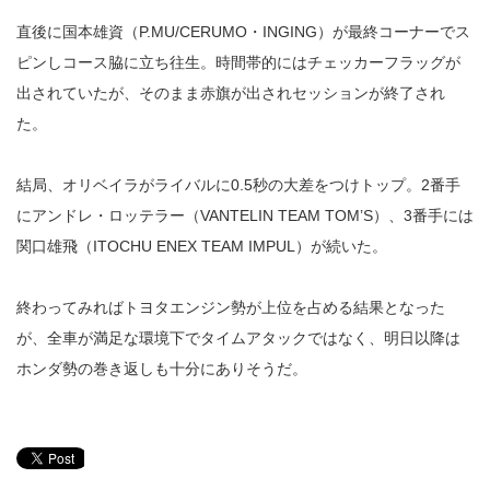
直後に国本雄資（P.MU/CERUMO・INGING）が最終コーナーでス
ピンしコース脇に立ち往生。時間帯的にはチェッカーフラッグが
出されていたが、そのまま赤旗が出されセッションが終了され
た。
結局、オリベイラがライバルに0.5秒の大差をつけトップ。2番手
にアンドレ・ロッテラー（VANTELIN TEAM TOM’S）、3番手には
関口雄飛（ITOCHU ENEX TEAM IMPUL）が続いた。
終わってみればトヨタエンジン勢が上位を占める結果となった
が、全車が満足な環境下でタイムアタックではなく、明日以降は
ホンダ勢の巻き返しも十分にありそうだ。