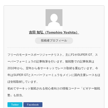
吉田 知弘（Tomohiro Yoshita）
投稿者プロフィール
フリーのモータースポーツジャーナリスト。主にF1やSUPER GT、ス
ーパーフォーミュラの記事執筆を行います。観戦塾での記事執筆は
2010年から。翌年から各サーキットでレース取材を重ねています。今
年はSUPER GTとスーパーフォーミュラをメインに国内主要レースをほ
ぼ全戦取材しています。
初めてサーキット観戦される初心者向けの情報コーナー「ビギナー観戦
塾」も担当。
Twitter
Facebook