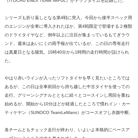
（ITOCHU ENEX TEAM IMPUL）がトップタイムを記録した。
シリーズも折り返しとなる第4戦に突入。今回から後半スペック用
のエンジンが全車に導入されたほか、第4戦限定で登場する２種類
のドライタイヤなど、例年以上に注目が集まっているもてぎラウ
ンド。週末はあいにくの雨予報が出ているが、この日の専有走行
は真夏日となる陽気。15時40分から1時間の走行時間が設けられ
た。
やはり赤いラインが入ったソフトタイヤを早く見たいところでは
あるが、この日は全車前回から持ち越した中古タイヤを使っての
走行。グリーンシグナルとともに続々とコースインし周回を重ね
始めるが、開始から10分ほどが経過したところで慣れイン・カー
ティケヤン（SUNOCO TeamLeMans）がコースオフし赤旗中断。
各チームともチェック走行が終わり、いよいよ本格的にペースア