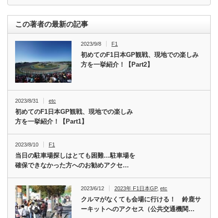
この著者の最新の記事
2023/9/8
F1
初めてのF1日本GP観戦、現地での楽しみ
方を一挙紹介！【Part2】
2023/8/31
etc
初めてのF1日本GP観戦、現地での楽しみ
方を一挙紹介！【Part1】
2023/8/10
F1
当日の駐車場探しはとても困難…駐車場を
確保できなかった方へのお勧めアクセ…
2023/6/12
2023年 F1日本GP
,
etc
クルマがなくても会場に行ける！ 鈴鹿サ
ーキットへのアクセス（公共交通機関…