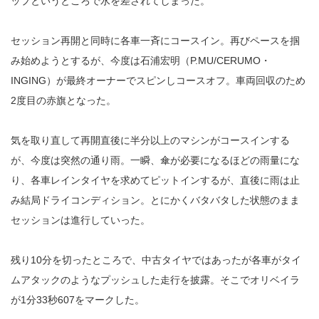
ップというところで水を差されてしまった。
セッション再開と同時に各車一斉にコースイン。再びペースを掴
み始めようとするが、今度は石浦宏明（P.MU/CERUMO・
INGING）が最終オーナーでスピンしコースオフ。車両回収のため
2度目の赤旗となった。
気を取り直して再開直後に半分以上のマシンがコースインする
が、今度は突然の通り雨。一瞬、傘が必要になるほどの雨量にな
り、各車レインタイヤを求めてピットインするが、直後に雨は止
み結局ドライコンディション。とにかくバタバタした状態のまま
セッションは進行していった。
残り10分を切ったところで、中古タイヤではあったが各車がタイ
ムアタックのようなプッシュした走行を披露。そこでオリベイラ
が1分33秒607をマークした。