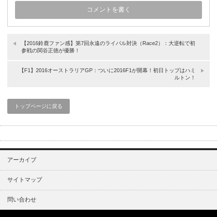
【2016鈴鹿ファン感】第7回永遠のライバル対決（Race2）：大逆転で初
参戦の関谷正徳が優勝！
【F1】2016オーストラリアGP：ついに2016F1が開幕！初日トップはハミ
ルトン！
トップページに戻る
アーカイブ
サイトマップ
問い合わせ