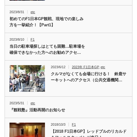
2023/8/31
etc
初めてのF1日本GP観戦、現地での楽しみ
方を一挙紹介！【Part1】
2023/8/10
F1
当日の駐車場探しはとても困難…駐車場を
確保できなかった方へのお勧めアクセ…
2023/6/12
2023年 F1日本GP
,
etc
クルマがなくても会場に行ける！ 鈴鹿サ
ーキットへのアクセス（公共交通機関…
2023/5/31
etc
『観戦塾』活動再開のお知らせ
2018/10/3
F1
【2018 F1日本GP】レッドブルのリカルド