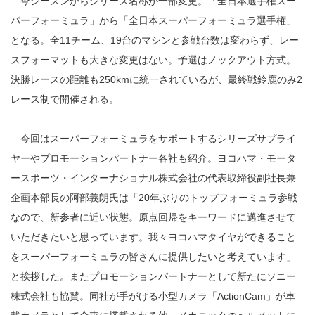
今シーズンからシリーズ名称が一部変更。「全日本選手権スー
パーフォーミュラ」から「全日本スーパーフォーミュラ選手権」
となる。全11チーム、19台のマシンと参戦台数は変わらず、レー
スフォーマットも大きな変更はない。予選はノックアウト方式。
決勝レースの距離も250kmに統一されているが、最終戦鈴鹿のみ2
レース制で開催される。
今回はスーパーフォーミュラをサポートするシリーズサプライ
ヤーやプロモーションパートナー各社も紹介。ヨコハマ・モータ
ースポーツ・インターナショナル株式会社の代表取締役副社長兼
企画本部長の阿部義朗氏は「20年ぶりのトップフォーミュラ参戦
なので、新参者に近い状態。原点回帰をキーワードに邁進させて
いただきたいと思っています。我々ヨコハマタイヤができること
をスーパーフォーミュラの皆さんに提供したいと考えています」
と挨拶した。またプロモーションパートナーとして新たにソニー
株式会社も協賛。同社が手がける小型カメラ「ActionCam」が車