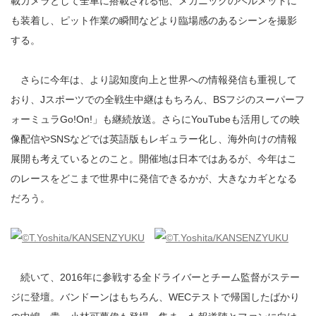
載カメラとして全車に搭載される他、メカニックのヘルメットに
も装着し、ピット作業の瞬間などより臨場感のあるシーンを撮影
する。
さらに今年は、より認知度向上と世界への情報発信も重視して
おり、Jスポーツでの全戦生中継はもちろん、BSフジのスーパーフ
ォーミュラGo!On!」も継続放送。さらにYouTubeも活用しての映
像配信やSNSなどでは英語版もレギュラー化し、海外向けの情報
展開も考えているとのこと。開催地は日本ではあるが、今年はこ
のレースをどこまで世界中に発信できるかが、大きなカギとなる
だろう。
続いて、2016年に参戦する全ドライバーとチーム監督がステー
ジに登壇。バンドーンはもちろん、WECテストで帰国したばかり