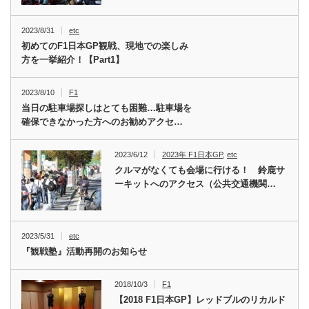
2023/8/31
etc
初めてのF1日本GP観戦、現地での楽しみ
方を一挙紹介！【Part1】
2023/8/10
F1
当日の駐車場探しはとても困難…駐車場を
確保できなかった方へのお勧めアクセ…
2023/6/12
2023年 F1日本GP
,
etc
クルマがなくても会場に行ける！ 鈴鹿サ
ーキットへのアクセス（公共交通機関…
2023/5/31
etc
『観戦塾』活動再開のお知らせ
2018/10/3
F1
【2018 F1日本GP】レッドブルのリカルド