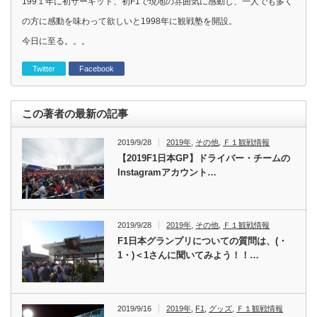
199１年に初サーキット、初F1で現地の雰囲気に感動し、一人でも多く
の方に感動を味わって欲しいと1998年に観戦塾を開設。
今日に至る。。。
Twitter
Facebook
この著者の最新の記事
2019/9/28
2019年
,
その他
,
Ｆ１観戦情報
【2019F1日本GP】ドライバー・チームの
Instagramアカウント…
2019/9/28
2019年
,
その他
,
Ｆ１観戦情報
F1日本グランプリについての質問は、(・
1・)＜1さんに聞いてみよう！！…
2019/9/16
2019年
,
F1
,
グッズ
,
Ｆ１観戦情報