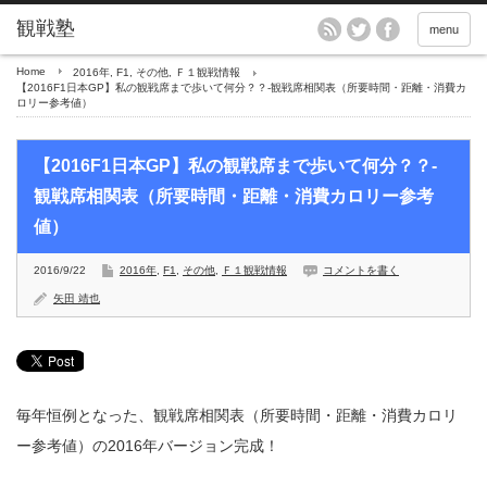
menu
Home
2016年
,
F1
,
その他
,
Ｆ１観戦情報
【2016F1日本GP】私の観戦席まで歩いて何分？？-観戦席相関表（所要時間・距離・消費カ
ロリー参考値）
【2016F1日本GP】私の観戦席まで歩いて何分？？-
観戦席相関表（所要時間・距離・消費カロリー参考
値）
2016/9/22
2016年
,
F1
,
その他
,
Ｆ１観戦情報
コメントを書く
矢田 靖也
毎年恒例となった、観戦席相関表（所要時間・距離・消費カロリ
ー参考値）の2016年バージョン完成！