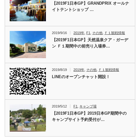
【2019F1日本GP】GRANDPRIX オールナ
イトテントショップ …
2019/9/16
2019年
,
F1
,
その他
,
Ｆ１観戦情報
【2019F1日本GP】天然温泉クア・ガーデ
ン Ｆ１期間中の前売り入場券…
2019/8/19
2019年
,
その他
,
Ｆ１観戦情報
LINEのオープンチャット開設！
2019/5/12
F1
,
キャンプ場
【2019F1日本GP】2019日本GP期間中の
キャンプサイト予約受付が…