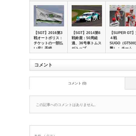
【SGT】2016第3
【SGT】2014第6
【SUPER GT
戦オートポリス：
戦鈴鹿：50周経
４戦
チケットの一部払
過、36号車トムス
SUGO（GT50
い戻し手続…
がトップ…
勝）： チーム
ル…
コメント
コメント (0)
この記事へのコメントはありません。