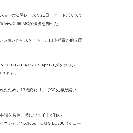
HU 300km」の決勝レースが21日、オートポリスで
.25 VivaC 86 MCが優勝を飾った。
がポールポジションからスタートし、山本尚貴が他を圧
。
31 TOYOTA PRIUS apr GTがクラッシ
入された。
れたため、13周終わりまでSC先導が続い
本領を発揮。特にウェイトが軽い
イネン）とNo.36au TOM’S LC500（ジェー