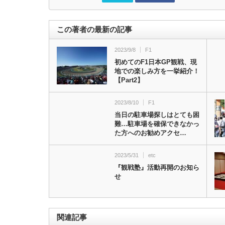
この著者の最新の記事
2023/9/8
F1
初めてのF1日本GP観戦、現
地での楽しみ方を一挙紹介！
【Part2】
2023/8/10
F1
当日の駐車場探しはとても困
難…駐車場を確保できなかっ
た方へのお勧めアクセ…
2023/5/31
etc
『観戦塾』活動再開のお知ら
せ
関連記事