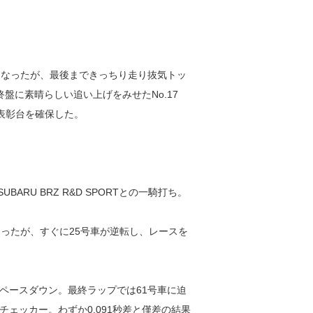
となったが、最後まできっちり走り抜気トッ
盤に素晴らしい追い上げをみせたNo.17
勢が表彰台を確保した。
1SUBARU BRZ R&D SPORTとの一騎打ち。
ったが、すぐに25号車が逆転し、レースを
ペースダウン。最終ラップでは61号車に迫
ェッカー。わずか0.091秒差と僅差の結果