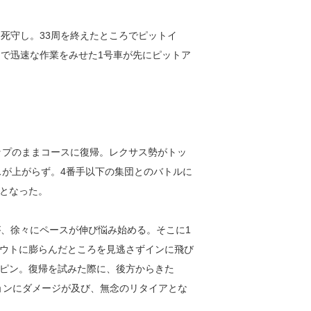
を死守し。33周を終えたところでピットイ
こで迅速な作業をみせた1号車が先にピットア
ップのままコースに復帰。レクサス勢がトッ
スが上がらず。4番手以下の集団とのバトルに
となった。
が、徐々にペースが伸び悩み始める。そこに1
ウトに膨らんだところを見逃さずインに飛び
ピン。復帰を試みた際に、後方からきた
スペンションにダメージが及び、無念のリタイアとな