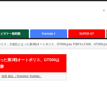
<
ビギナー観戦塾
Formula 1
SUPER GT
リス：大波乱となった第3戦オートポリス、GT500はau TOM’S LC500、GT300はVi
った第3戦オートポリス、GT500は
優勝
吉田 知弘（Tomohiro Yoshita）