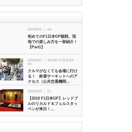
2023/8/31
etc
初めてのF1日本GP観戦、現
地での楽しみ方を一挙紹介！
【Part1】
2023/6/12
2023年 F1日本GP
,
etc
クルマがなくても会場に行け
る！ 鈴鹿サーキットへのア
クセス（公共交通機関…
2018/10/3
F1
【2018 F1日本GP】レッドブ
ルのリカルド＆フェルスタッ
ペンが来日！…