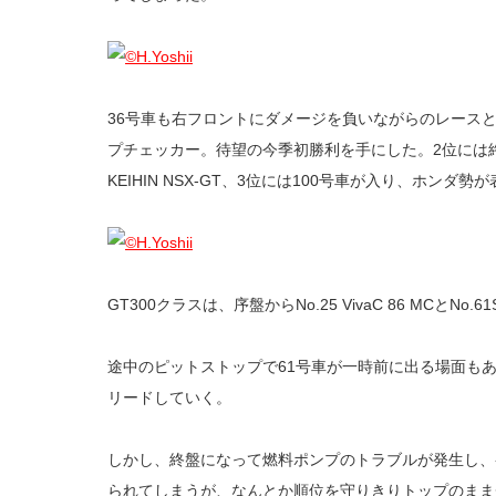
36号車も右フロントにダメージを負いながらのレース
プチェッカー。待望の今季初勝利を手にした。2位には終
KEIHIN NSX-GT、3位には100号車が入り、ホンダ
GT300クラスは、序盤からNo.25 VivaC 86 MCとNo.6
途中のピットストップで61号車が一時前に出る場面もあ
リードしていく。
しかし、終盤になって燃料ポンプのトラブルが発生し、
られてしまうが、なんとか順位を守りきりトップのままチ