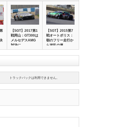
】第
【SGT】2017第1
【SGT】2015第7
戦岡山：GT300は
戦オートポリス：
0決
メルセデスAMG
朝のフリー走行か
対決に…
ら波乱の連…
トラックバックは利用できません。