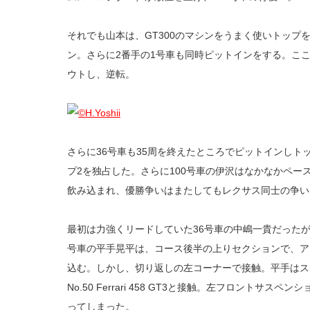
それでも山本は、GT300のマシンをうまく使いトップ
ン。さらに2番手の1号車も同時ピットインをする。こ
ウトし、逆転。
さらに36号車も35周を終えたところでピットインしト
プ2を独占した。さらに100号車の伊沢はなかなかペー
飲み込まれ、優勝争いはまたしてもレクサス同士の争い
最初は力強くリードしていた36号車の中嶋一貴だった
号車の平手晃平は、コース後半の上りセクションで、ア
込む。しかし、切り返しの左コーナーで接触。平手はス
No.50 Ferrari 458 GT3と接触。左フロントサ
ってしまった。