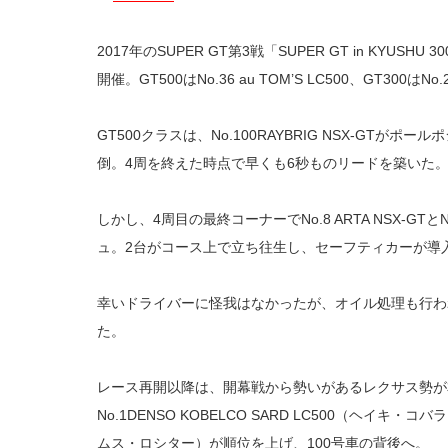
2017年のSUPER GT第3戦「SUPER GT in KYUS
開催。GT500はNo.36 au TOM’S LC500、GT300はNo
GT500クラスは、No.100RAYBRIG NSX-GT
倒。4周を終えた時点で早くも6秒ものリードを築いた
しかし、4周目の最終コーナーでNo.8 ARTA NSX-GTとNo.
ュ。2台がコース上で立ち往生し、セーフティカーが導
幸いドライバーに怪我はなかったが、オイル処理も行わ
た。
レース再開以降は、開幕戦から勢いがあるレクサス勢が
No.1DENSO KOBELCO SARD LC500（ヘイキ・コバラ
ムス・ロシター）が順位を上げ、100号車の背後へ。