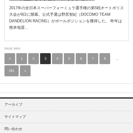
2017年の全日本スーパーフォーミュラ選手権の第5戦オートポリス
大会が9日に開幕。公式予選は野尻智紀（DOCOMO TEAM
DANDELION RACING）がポールポジションを獲得した。 昨年は
熊本地震…
PAGE NAVI
«
1
2
3
4
5
6
7
8
…
281
»
アーカイブ
サイトマップ
問い合わせ