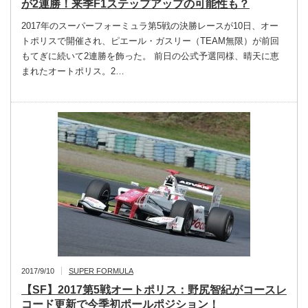
が2連勝！来季F1ステップアップの可能性も？
2017年のスーパーフォーミュラ第5戦の決勝レースが10日、オー
トポリスで開催され、ピエール・ガスリー（TEAM無限）が前回
もてぎに続いて2連勝を飾った。 前日の公式予選同様、晴天に恵
まれたオートポリス。2…
2017/9/10
SUPER FORMULA
【SF】2017第5戦オートポリス：野尻智紀がコースレ
コード更新で今季初ポールポジション！