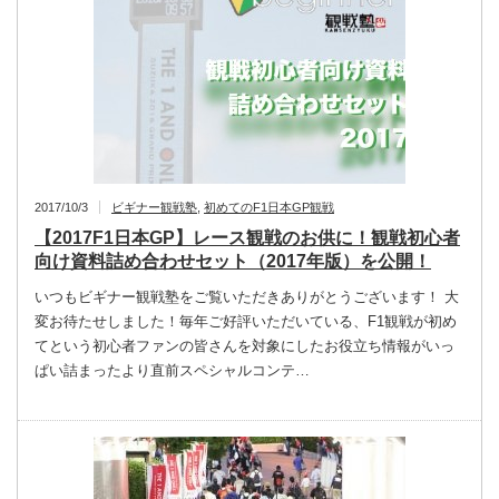
2017/10/3
ビギナー観戦塾
,
初めてのF1日本GP観戦
【2017F1日本GP】レース観戦のお供に！観戦初心者
向け資料詰め合わせセット（2017年版）を公開！
いつもビギナー観戦塾をご覧いただきありがとうございます！ 大
変お待たせしました！毎年ご好評いただいている、F1観戦が初め
てという初心者ファンの皆さんを対象にしたお役立ち情報がいっ
ぱい詰まったより直前スペシャルコンテ…