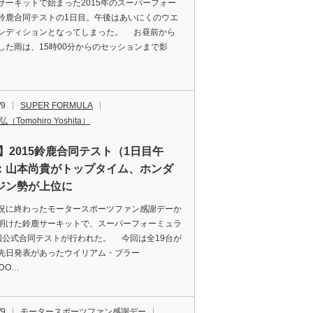
ーキットで始まった2015年のスーパーフォー
鈴鹿合同テストの1日目。午後はあいにくのウエ
ンディションとなってしまった。 お昼前から
した雨は、15時00分からのセッションまで影
/9
SUPER FORMULA
（Tomohiro Yoshita）
F】2015鈴鹿合同テスト（1日目午
：山本尚貴がトップタイム、ホンダ
ジン勢が上位に
に終わったモータースポーツファン感謝デーか
明けた鈴鹿サーキットで、スーパーフォーミュラ
回公式合同テストが行われた。 今回は全19台が
先日発表があったウイリアム・ブラー
DO…
/9
モータースポーツファン感謝デー