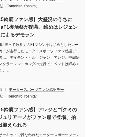
（Tomohiro Yoshita）
015鈴鹿ファン感】大盛況のうちに
ndaF1復活祭が閉幕。締めはレジェン
人によるデモラン
に渡って数多くのF1マシンをはじめとしたレー
カーが走行したモータースポーツファン感謝デ
後は、デイモン・ヒル、ジャン・アレジ、中嶋悟
マクラーレン・ホンダの走行でイベントは締めく
た。 …
/9
モータースポーツファン感謝デー
（Tomohiro Yoshita）
015鈴鹿ファン感】アレジとゴクミの
ジュリアーノがファン感で登場、拍
出迎えられる
ーキットで行なわれたモータースポーツファン