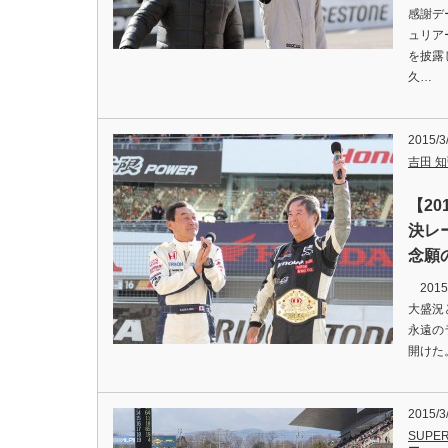
感謝デ
ュリア
を披露
久…
2015/3
吉田 知弘
【2
決レ
念願
201
大盛況
永遠の
開けた
2015/3
SUPER