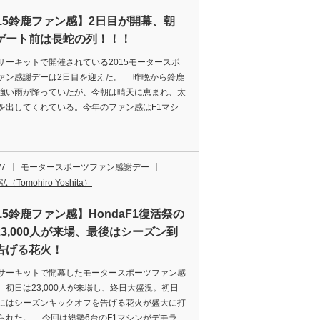
015鈴鹿ファン感】2日目が開幕、朝
ゲート前は長蛇の列！！！
ーキットで開催されている2015モータースポ
ァン感謝デーは2日目を迎えた。 昨晩から鈴鹿
強い雨が降っていたが、今朝は晴天に恵まれ、太
を出してくれている。今年のファン感はF1マシ
/7
モータースポーツファン感謝デー
（Tomohiro Yoshita）
15鈴鹿ファン感】HondaF1復活祭の
23,000人が来場、最後はシーズン到
告げる花火！
ーキットで開幕したモータースポーツファン感
。初日は23,000人が来場し、終日大盛況。初日
にはシーズンキックオフを告げる花火が盛大に打
られた。 今回は総勢6台のF1マシンがデモラ…