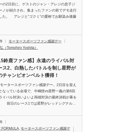
ーの2日目に、ゲストのジャン・アレジの息子ジ
ーノが紹介され、集まったファンの前でデモ走行
した。 アレジと“ゴクミ“の愛称でお馴染み後藤
/8
モータースポーツファン感謝デー
（Tomohiro Yoshita）
015鈴鹿ファン感】永遠のライバル対
ース2、白熱したバトルを制し星野が
のチャンピオンベルト獲得！
5モータースポーツファン感謝デー。2日目を迎え
となっている会場で、中嶋悟vs星野一義の第6回
ライバル対決いよいよ両雄対決の最終決戦が幕を
。 前日のレース1では星野がレッドシグナル…
/8
 FORMULA
,
モータースポーツファン感謝デ