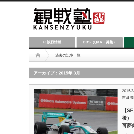
F1観戦情報
BBS（Q&A・募集）
過去の記事一覧
アーカイブ：2015年 3月
2015/3
吉田 知弘
【S
後）
可夢