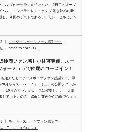
・ホンダのデモランが行われた。 2日目のオープ
イベント「マクラーレン・ホンダ 動き始めた時
題し、今回のゲストであるデイモン・ヒルとジャ
/8
モータースポーツファン感謝デー
（Tomohiro Yoshita）
015鈴鹿ファン感】小林可夢偉、スー
フォーミュラで鈴鹿にコースイン！
も迎えたモータースポーツファン感謝デー。早
時20分からスーパーフォーミュラの公開テストが
れ、19台のマシンがコースに登場した。 太陽
出しているものの、路面は前夜からの雨でウエッ
/8
モータースポーツファン感謝デー
（Tomohiro Yoshita）