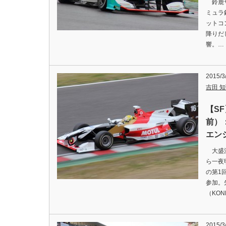
鈴鹿サ
ミュラ
ットコ
降りだ
響。…
2015/3
吉田 知弘
【S
前）
エン
大盛況
ら一夜
の第1
参加。
（KON
2015/3