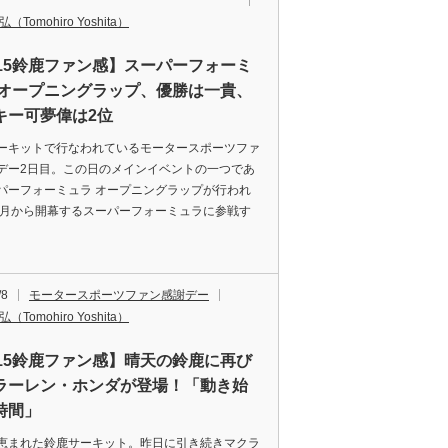
（Tomohiro Yoshita）
015鈴鹿ファン感】スーパーフォーミ
 オープニングラップ、優勝は一貴、
キー可夢偉は2位
ーキットで行なわれているモータースポーツファ
デー2日目。この日のメインイベントの一つであ
パーフォーミュラ オープニングラップが行われ
来月から開幕するスーパーフォーミュラに参戦す
/8
モータースポーツファン感謝デー
（Tomohiro Yoshita）
015鈴鹿ファン感】晴天の鈴鹿に再び
ラーレン・ホンダが登場！「動き始
時間」
恵まれた鈴鹿サーキット。昨日に引き続きマクラ