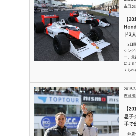
吉田 知弘
【2
Ho
ド3
2日間
シング
ー。最
による
くられ
2015/3
吉田 知弘
【2
息子
手で
鈴鹿サ