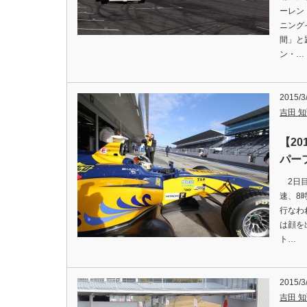
ーレン
ニング
間」と
ン・…
2015/3
吉田 知弘
【2
パー
2日目
速、8
行なわ
は顔を
ト…
2015/3
吉田 知弘