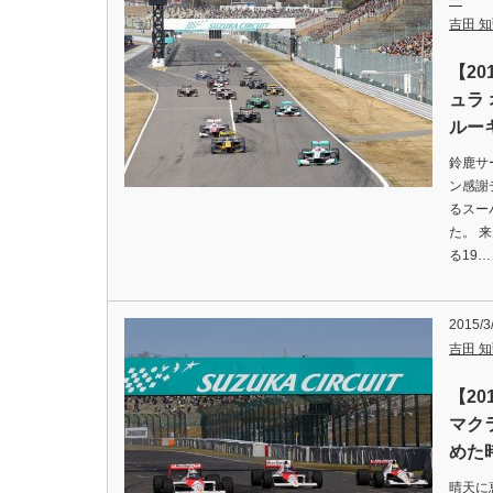
ー
吉田 知弘
【2
ュラ
ルー
鈴鹿サ
ン感謝
るスー
た。 
る19…
2015/3
吉田 知弘
【2
マク
めた
晴天に