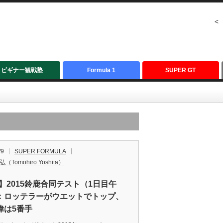
<
ビギナー観戦塾
Formula 1
SUPER GT
/9
SUPER FORMULA
（Tomohiro Yoshita）
F】2015鈴鹿合同テスト（1日目午
：ロッテラーがウエットでトップ、
偉は5番手