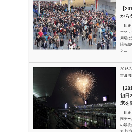
【2
から
鈴鹿サ
ーツフ
周辺は
陽も顔
ン…
2015/3
吉田 知弘
【20
初日
来を
鈴鹿サ
謝デー
の最後
ち上げ