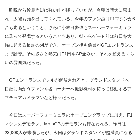
昨晩から鈴鹿周辺は強い雨が降っていたが、今朝は晴天に恵ま
れ、太陽も顔を出してくれている。今年のファン感はF1マシンが6
台も走るということ、さらに小林可夢偉もスーパーフォーミュラ
に乗って登場するということもあり、朝からゲート前は前日を大
幅に超える長蛇の列ができ、オープン後も係員がGPエントランス
まで誘導。その多さと熱気はF1日本GP並みか、それを超えるくら
いの雰囲気だった。
GPエントランスでレルが解放されると、グランドスタンドへ一
目散に向かうファンや各コーナーへ撮影機材を持って移動するア
マチュアカメラマンなど様々だった。
今日はスーパーフォーミュラのオープニングラップに加え、F1
マシンのデモラン、MotoGPのデモランも行なわれる。昨日は
23,000人が来場したが、今日はグランドスタンドが超満員になる