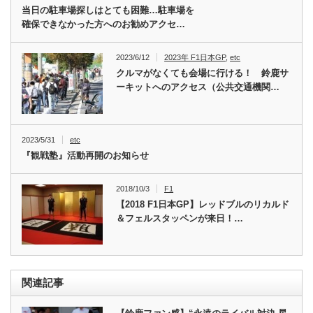
当日の駐車場探しはとても困難…駐車場を
確保できなかった方へのお勧めアクセ…
2023/6/12
2023年 F1日本GP
,
etc
クルマがなくても会場に行ける！ 鈴鹿サ
ーキットへのアクセス（公共交通機関…
2023/5/31
etc
『観戦塾』活動再開のお知らせ
2018/10/3
F1
【2018 F1日本GP】レッドブルのリカルド
＆フェルスタッペンが来日！…
関連記事