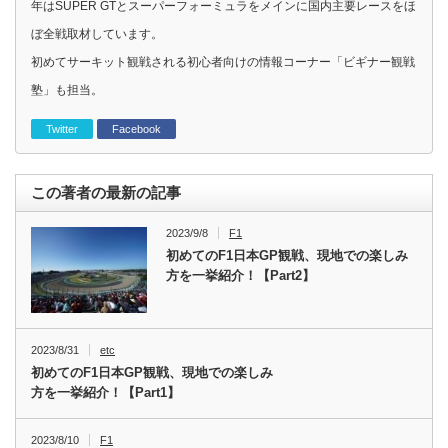
年はSUPER GTとスーパーフォーミュラをメインに国内主要レースをほ
ぼ全戦取材しています。
初めてサーキット観戦される初心者向けの情報コーナー「ビギナー観戦
塾」も担当。
Twitter
Facebook
この著者の最新の記事
2023/9/8
F1
初めてのF1日本GP観戦、現地での楽しみ
方を一挙紹介！【Part2】
2023/8/31
etc
初めてのF1日本GP観戦、現地での楽しみ
方を一挙紹介！【Part1】
2023/8/10
F1