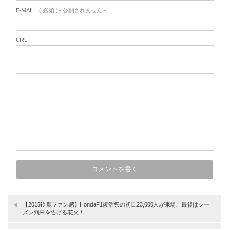
E-MAIL
( 必須 ) - 公開されません -
URL
【2015鈴鹿ファン感】HondaF1復活祭の初日23,000人が来場、最後はシー
ズン到来を告げる花火！