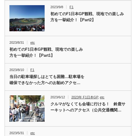
2023/9/8
F1
初めてのF1日本GP観戦、現地での楽しみ
方を一挙紹介！【Part2】
2023/8/31
etc
初めてのF1日本GP観戦、現地での楽しみ
方を一挙紹介！【Part1】
2023/8/10
F1
当日の駐車場探しはとても困難…駐車場を
確保できなかった方へのお勧めアクセ…
2023/6/12
2023年 F1日本GP
,
etc
クルマがなくても会場に行ける！ 鈴鹿サ
ーキットへのアクセス（公共交通機関…
2023/5/31
etc