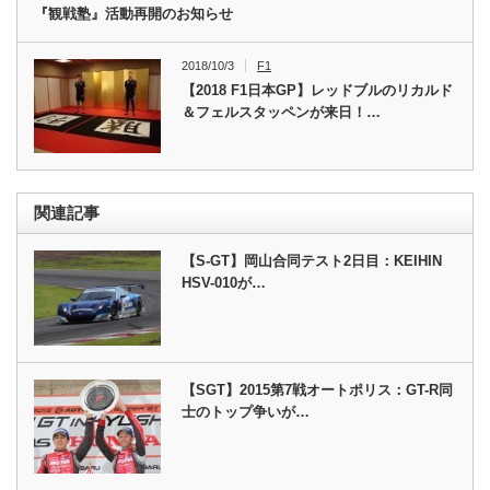
『観戦塾』活動再開のお知らせ
2018/10/3
F1
【2018 F1日本GP】レッドブルのリカルド
＆フェルスタッペンが来日！…
関連記事
【S-GT】岡山合同テスト2日目：KEIHIN
HSV-010が…
【SGT】2015第7戦オートポリス：GT-R同
士のトップ争いが…