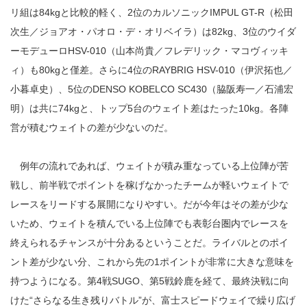
リ組は84kgと比較的軽く、2位のカルソニックIMPUL GT-R（松田
次生／ジョアオ・パオロ・デ・オリベイラ）は82kg、3位のウイダ
ーモデューロHSV-010（山本尚貴／フレデリック・マコヴィッキ
ィ）も80kgと僅差。さらに4位のRAYBRIG HSV-010（伊沢拓也／
小暮卓史）、5位のDENSO KOBELCO SC430（脇阪寿一／石浦宏
明）は共に74kgと、トップ5台のウェイト差はたった10kg。各陣
営が積むウェイトの差が少ないのだ。
例年の流れであれば、ウェイトが積み重なっている上位陣が苦
戦し、前半戦でポイントを稼げなかったチームが軽いウェイトで
レースをリードする展開になりやすい。だが今年はその差が少な
いため、ウェイトを積んでいる上位陣でも表彰台圏内でレースを
終えられるチャンスが十分あるということだ。ライバルとのポイ
ント差が少ない分、これから先の1ポイントが非常に大きな意味を
持つようになる。第4戦SUGO、第5戦鈴鹿を経て、最終決戦に向
けた“さらなる生き残りバトル”が、富士スピードウェイで繰り広げ