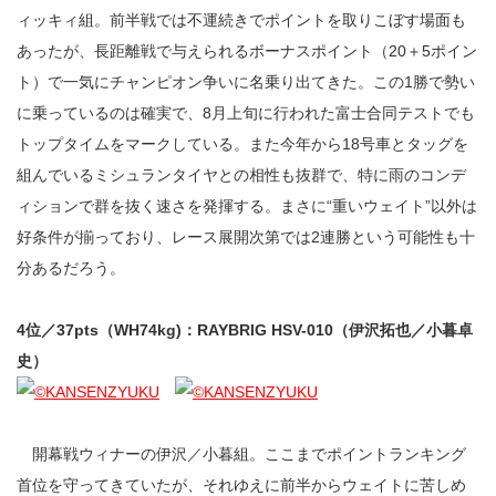
ィッキィ組。前半戦では不運続きでポイントを取りこぼす場面も
あったが、長距離戦で与えられるボーナスポイント（20＋5ポイン
ト）で一気にチャンピオン争いに名乗り出てきた。この1勝で勢い
に乗っているのは確実で、8月上旬に行われた富士合同テストでも
トップタイムをマークしている。また今年から18号車とタッグを
組んでいるミシュランタイヤとの相性も抜群で、特に雨のコンデ
ィションで群を抜く速さを発揮する。まさに“重いウェイト”以外は
好条件が揃っており、レース展開次第では2連勝という可能性も十
分あるだろう。
4位／37pts（WH74kg)：RAYBRIG HSV-010（伊沢拓也／小暮卓
史）
開幕戦ウィナーの伊沢／小暮組。ここまでポイントランキング
首位を守ってきていたが、それゆえに前半からウェイトに苦しめ