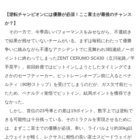
【逆転チャンピオンには優勝が必須！ここ富士が最後のチャンス
か？】
その一方で、今季高いパフォーマンスをみせながら、不運続き
で結果が残せていないチームがいる。まずは毎戦にわたって優勝
争いに絡みながら不運なアクシデントでに見舞われ3戦連続ノーポ
イントに終わってしまったZENT CERUMO SC430（立川祐路／平
手晃平）。前回鈴鹿ではピットインしようとしたタイミングでま
さかのセーフティーカー。ピットレーンオープン前に入るとペナ
ルティ（90秒ストップ）を受けてしまうのだが、ガス欠寸前だっ
たため、ペナルティ覚悟でピットイン。結局ポイントを獲得でき
なかった。
しかし、首位の23号車との差は19ポイント。数字上では逆転で
きる可能性は十分残っている。そのミラクルを実現させるために
は、まずここ富士での優勝が必須。幸い、ライバルより約30kg以
上ウェイトが軽く、レクサスに相性の良い富士スピードウェイが