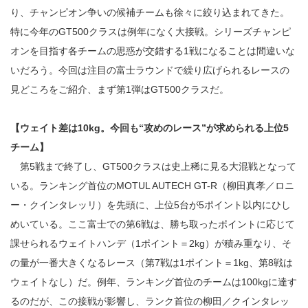
り、チャンピオン争いの候補チームも徐々に絞り込まれてきた。
特に今年のGT500クラスは例年になく大接戦。シリーズチャンピ
オンを目指す各チームの思惑が交錯する1戦になることは間違いな
いだろう。今回は注目の富士ラウンドで繰り広げられるレースの
見どころをご紹介、まず第1弾はGT500クラスだ。
【ウェイト差は10kg。今回も“攻めのレース”が求められる上位5
チーム】
第5戦まで終了し、GT500クラスは史上稀に見る大混戦となって
いる。ランキング首位のMOTUL AUTECH GT-R（柳田真孝／ロニ
ー・クインタレッリ）を先頭に、上位5台が5ポイント以内にひし
めいている。ここ富士での第6戦は、勝ち取ったポイントに応じて
課せられるウェイトハンデ（1ポイント＝2kg）が積み重なり、そ
の量が一番大きくなるレース（第7戦は1ポイント＝1kg、第8戦は
ウェイトなし）だ。例年、ランキング首位のチームは100kgに達す
るのだが、この接戦が影響し、ランク首位の柳田／クインタレッ