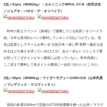
2位／41pts（WH82kg）：カルソニックIMPUL GT-R（松田次生
／ジョアオ・パオロ・デ・オリベイラ）
昨年の富士ラウンド（第6戦）で優勝している松田／オリベイラ
組。今年も第3戦セパンで勝利しランキング2位につけている。現
在は監督としてチームを率いる“元祖日本一速い男”星野一義氏も認
めるほどの速さを持っている2人だが、あと一歩というところで運
が回ってこずチャンピオン獲得には至っていない。昨年同様に、
ここ富士で勝利して初タイトル獲得に一歩近づきたいところだ。
3位／40pts（WH80kg)：ウイダーモデューロHSV-010（山本尚貴
／フレデリック・マコヴィッキィ）
前回の鈴鹿1000kmで悲願のGT500初優勝を飾った山本／マコヴ