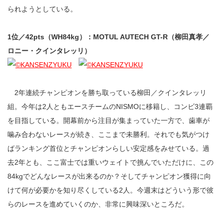
られようとしている。
1位／42pts（WH84kg）：MOTUL AUTECH GT-R（柳田真孝／
ロニー・クインタレッリ）
2年連続チャンピオンを勝ち取っている柳田／クインタレッリ
組。今年は2人ともエースチームのNISMOに移籍し、コンビ3連覇
を目指している。開幕前から注目が集まっていた一方で、歯車が
噛み合わないレースが続き、ここまで未勝利。それでも気がつけ
ばランキング首位とチャンピオンらしい安定感をみせている。過
去2年とも、ここ富士では重いウェイトで挑んでいただけに、この
84kgでどんなレースが出来るのか？そしてチャンピオン獲得に向
けて何が必要かを知り尽くしている2人。今週末はどういう形で彼
らのレースを進めていくのか、非常に興味深いところだ。