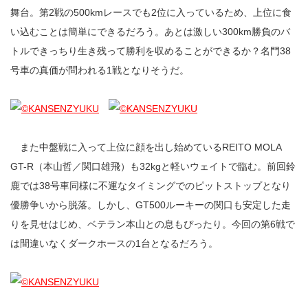
舞台。第2戦の500kmレースでも2位に入っているため、上位に食
い込むことは簡単にできるだろう。あとは激しい300km勝負のバ
トルできっちり生き残って勝利を収めることができるか？名門38
号車の真価が問われる1戦となりそうだ。
また中盤戦に入って上位に顔を出し始めているREITO MOLA
GT-R（本山哲／関口雄飛）も32kgと軽いウェイトで臨む。前回鈴
鹿では38号車同様に不運なタイミングでのピットストップとなり
優勝争いから脱落。しかし、GT500ルーキーの関口も安定した走
りを見せはじめ、ベテラン本山との息もぴったり。今回の第6戦で
は間違いなくダークホースの1台となるだろう。