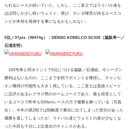
られるレースが続いていた。しかし、ここ富士ではライバル達を
ほぼ同じか少し軽いウェイト。再び、ホンダ陣営が誇るエースコ
ンビが本領を発揮する事になるかもしれない。
5位／37pts（WH74g）：DENSO KOBELCO SC430（脇阪寿一／
石浦宏明）
100号車と同ポイントで5位につける脇阪／石浦組。今シーズン
勝利はないものの、ここまで全戦でポイントを獲得し、チャンピ
オン獲得の可能性も大きく残している。ここ富士は直線スピード
に定評があるレクサス勢のホームコースであり、最も得意として
いるコースで昨年も500kmレースの方で優勝を飾っている（写真
右）。今年の第2戦では戦略面で裏目に出てしまった部分があった
優勝を逃してしまったが、ライバル達とウェイトの差が少なくな
った今回も十分に上位進出のチャンスがある。