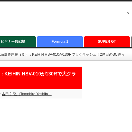
<
ビギナー観戦塾
Formula 1
SUPER GT
0km決勝速報（５）：KEIHIN HSV-010が130Rで大クラッシュ！2度目のSC導入
EIHIN HSV-010が130Rで大クラ
吉田 知弘（Tomohiro Yoshita）