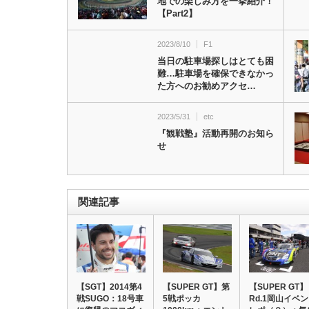
地での楽しみ方を一挙紹介！
【Part2】
2023/8/10
F1
当日の駐車場探しはとても困
難…駐車場を確保できなかっ
た方へのお勧めアクセ…
2023/5/31
etc
『観戦塾』活動再開のお知ら
せ
関連記事
【SGT】2014第4
【SUPER GT】第
【SUPER GT】
戦SUGO：18号車
5戦ポッカ
Rd.1岡山イベ