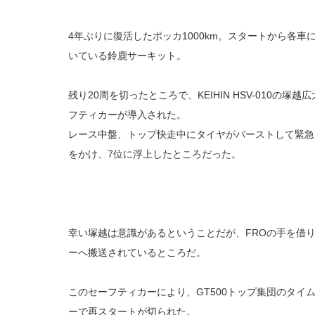
4年ぶりに復活したポッカ1000km。スタートから各
いている鈴鹿サーキット。
残り20周を切ったところで、KEIHIN HSV-010の塚
フティカーが導入された。
レース中盤、トップ快走中にタイヤがバーストして緊急
をかけ、7位に浮上したところだった。
幸い塚越は意識があるということだが、FROの手を借
ーへ搬送されているところだ。
このセーフティカーにより、GT500トップ集団のタイ
ーで再スタートが切られた。