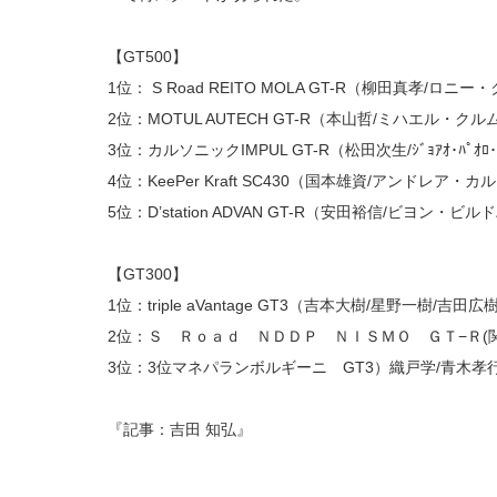
【GT500】
1位： S Road REITO MOLA GT-R（柳田真孝/ロ
2位：MOTUL AUTECH GT-R（本山哲/ミハエル・クル
3位：カルソニックIMPUL GT-R（松田次生/ｼﾞｮｱｵ･ﾊﾟｵﾛ･ﾃ
4位：KeePer Kraft SC430（国本雄資/アンドレア・
5位：D’station ADVAN GT-R（安田裕信/ビヨン・ビ
【GT300】
1位：triple aVantage GT3（吉本大樹/星野一樹/吉田広
2位：Ｓ Ｒｏａｄ ＮＤＤＰ ＮＩＳＭＯ ＧＴ−Ｒ(
3位：3位マネパランボルギーニ GT3）織戸学/青木孝
『記事：吉田 知弘』