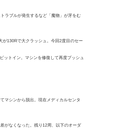
車にトラブルが発生するなど「魔物」が牙をむ
越広大が130Rで大クラッシュ。今回2度目のセー
ピットイン。マシンを修復して再度プッシュ
りてマシンから脱出。現在メディカルセンタ
ム差がなくなった。残り12周、以下のオーダ