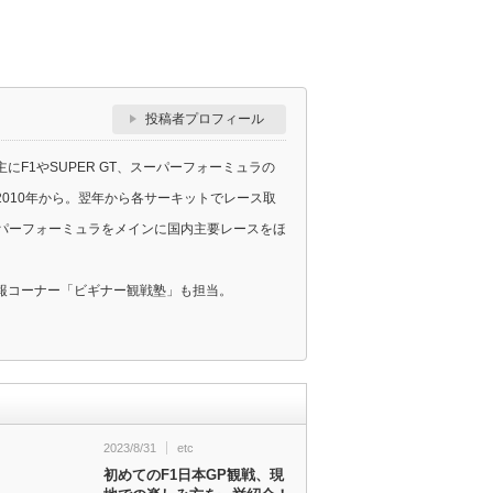
投稿者プロフィール
F1やSUPER GT、スーパーフォーミュラの
010年から。翌年から各サーキットでレース取
スーパーフォーミュラをメインに国内主要レースをほ
報コーナー「ビギナー観戦塾」も担当。
2023/8/31
etc
初めてのF1日本GP観戦、現