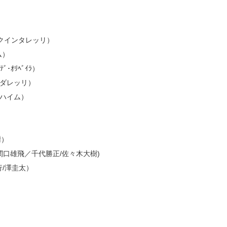
ニー・クインタレッリ）
ム）
ﾞ･ｵﾘﾍﾞｲﾗ）
カルダレッリ）
ルドハイム）
樹）
関口雄飛／千代勝正/佐々木大樹)
行/澤圭太）