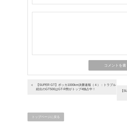
【SUPER GT】ポッカ1000km決勝速報（４）：トラブル
続出のGT500はGT-R勢がトップ4独占中！
【S
トップページに戻る