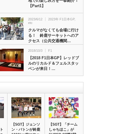
地での楽しみ方を一挙紹介！
【Part1】
2023/6/12
2023年 F1日本GP
,
etc
クルマがなくても会場に行け
る！ 鈴鹿サーキットへのア
クセス（公共交通機関…
2018/10/3
F1
【2018 F1日本GP】レッドブ
ルのリカルド＆フェルスタッ
ペンが来日！…
【SGT】ジェンソ
【SGT】「チーム
ント
ン・バトンが鈴鹿
しゃちほこ」が