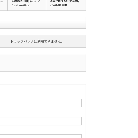
に
1000km前にファ
SUPER GT第2戦
ンミーティ…
の予選日5…
トラックバックは利用できません。