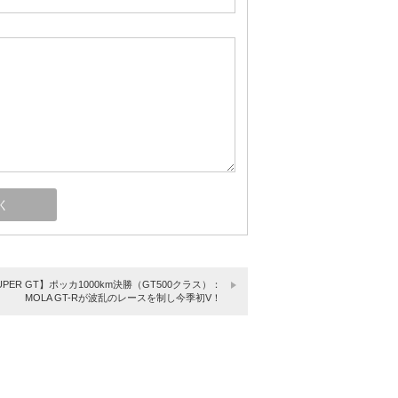
UPER GT】ポッカ1000km決勝（GT500クラス）：
MOLA GT-Rが波乱のレースを制し今季初V！