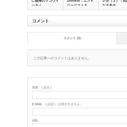
に復帰のマコヴィ
1000km：エント
レポ（２）：気
ッキィ…
リーリスト＆…
なる各チ…
コメント
コメント (0)
この記事へのコメントはありません。
名前
( 必須 )
E-MAIL
( 必須 ) - 公開されません -
URL