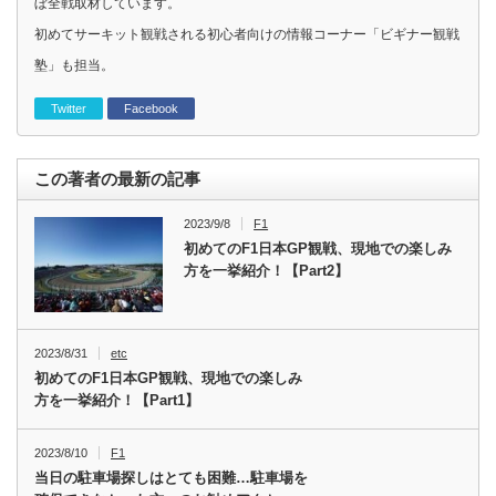
ぼ全戦取材しています。
初めてサーキット観戦される初心者向けの情報コーナー「ビギナー観戦
塾」も担当。
Twitter
Facebook
この著者の最新の記事
2023/9/8
F1
初めてのF1日本GP観戦、現地での楽しみ
方を一挙紹介！【Part2】
2023/8/31
etc
初めてのF1日本GP観戦、現地での楽しみ
方を一挙紹介！【Part1】
2023/8/10
F1
当日の駐車場探しはとても困難…駐車場を