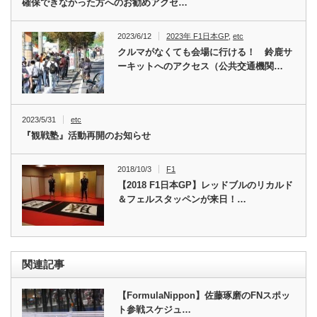
確保できなかった方へのお勧めアクセ…
2023/6/12
2023年 F1日本GP
,
etc
クルマがなくても会場に行ける！ 鈴鹿サ
ーキットへのアクセス（公共交通機関…
2023/5/31
etc
『観戦塾』活動再開のお知らせ
2018/10/3
F1
【2018 F1日本GP】レッドブルのリカルド
＆フェルスタッペンが来日！…
関連記事
【FormulaNippon】佐藤琢磨のFNスポッ
ト参戦スケジュ…