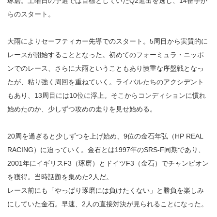
琢磨。土曜日の予選では目標としていたQ2進出を逃し、14番手か
らのスタート。
大雨によりセーフティカー先導でのスタート。5周目から実質的に
レースが開始することとなった。初めてのフォーミュラ・ニッポ
ンでのレース、さらに大雨ということもあり慎重な序盤戦となっ
たが、粘り強く周回を重ねていく。ライバルたちのアクシデント
もあり、13周目には10位に浮上。そこからコンディションに慣れ
始めたのか、少しずつ攻めの走りを見せ始める。
20周を過ぎると少しずつを上げ始め、9位の金石年弘（HP REAL
RACING）に迫っていく。金石とは1997年のSRS-F同期であり、
2001年にイギリスF3（琢磨）とドイツF3（金石）でチャンピオン
を獲得。当時話題を集めた2人だ。
レース前にも「やっぱり琢磨には負けたくない」と勝負を楽しみ
にしていた金石。早速、2人の直接対決が見られることになった。