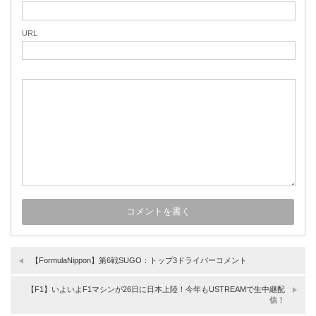
URL
【FormulaNippon】第6戦SUGO：トップ3ドライバーコメント
【F1】いよいよF1マシンが26日に日本上陸！今年もUSTREAMで生中継配
信！