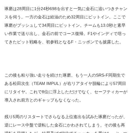
琢磨は28周目に1分24秒698を出すと一気に金石に追いつきチャン
スを伺う。一方の金石は給油のため32周目にピットイン。ここで
琢磨がプッシュして34周目にピットイン。チームも13.0秒と素早
い作業で送り出し、金石の前でコース復帰。F1やインディで培っ
てきたピット戦略を、初参戦となるF・ニッポンでも披露した。
この後も粘り強い走りを続けた琢磨。もう一人のSRS-F同期生で
ある松田次生（TEAM IMPUL）が右リアタイヤ脱輪により57周目
にリタイヤ。これで8位に浮上しただけでなく、セーフティカーが
導入され前方とのギャップもなくなった。
残り5周のリスタートでさらなる上位進出を試みた琢磨だったが、
逆にレース中盤で逆転した金石にかわされてしまう。その後も再