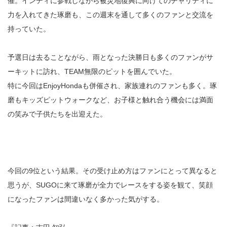
催。インディに参戦しながら被災地復興に向けてのチャリティに
力を入れてきた琢磨も、この週末を通して多くのファンと交流を
持っていた。
予選日は去ることながら、雨となった決勝日も多くのファンがサ
ーキットに訪れ、TEAM無限のピットを囲んでいた。
特に今回はEnjoyHondaも併催され、家族連れのファンも多く。琢
磨もキッズピットウォークなど、お子様と触れ合う機会には満面
の笑みで子供たちを出迎えた。
今回の9位という結果。その受け止め方はファンにとって異なると
思うが、SUGOに来て琢磨が全力でレースをする姿を観て、笑顔
になったファンは間違いなく多かった気がする。