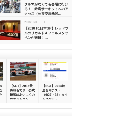
クルマがなくても会場に行け
る！ 鈴鹿サーキットへのア
クセス（公共交通機関…
2018/10/3
F1
【2018 F1日本GP】レッドブ
ルのリカルド＆フェルスタッ
ペンが来日！…
5
【SGT】2016最
【SGT】2014鈴
な
終戦もてぎ：公式
鹿合同テスト
た
練習はあいにくの
（6/27・28）タイ
ウエットコン…
ムスケジュ…