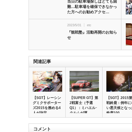
当日の駐車場探しはとても困
難…駐車場を確保できなかっ
た方へのお勧めアクセ…
2023/5/31
etc
『観戦塾』活動再開のお知ら
せ
関連記事
【SGT】レーシン
【SUPER GT】第
【SGT】2015第
グミクサポーター
2戦富士（予選
戦鈴鹿：例年に
ズ2015を務める4
Q1）：ミハエル･
い悪天候となっ
人が決定、…
クルムが渾…
鈴鹿100…
コメント