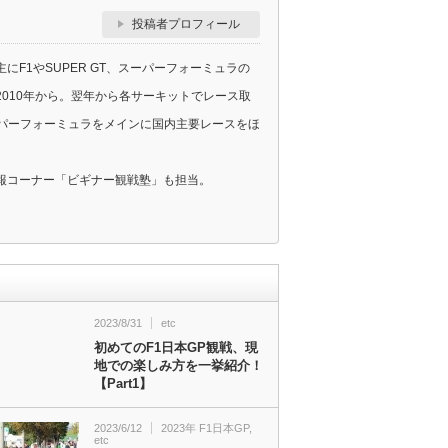
投稿者プロフィール
F1やSUPER GT、スーパーフォーミュラの
010年から。翌年から各サーキットでレース取
スーパーフォーミュラをメインに国内主要レースをほ
報コーナー「ビギナー観戦塾」も担当。
2023/8/31
etc
初めてのF1日本GP観戦、現
地での楽しみ方を一挙紹介！
【Part1】
2023/6/12
2023年 F1日本GP
,
etc