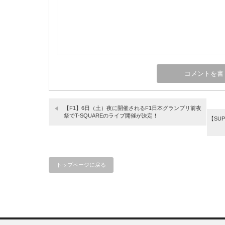
【F1】6日（土）夜に開催されるF1日本グランプリ前夜
祭でT-SQUAREのライブ開催が決定！
【SU
トップページに戻る