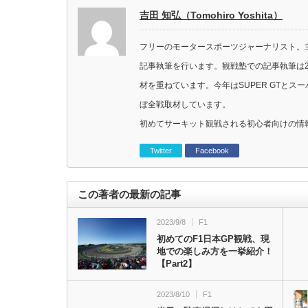
吉田 知弘（Tomohiro Yoshita）
フリーのモータースポーツジャーナリスト。主に
記事執筆を行います。観戦塾での記事執筆は2
材を重ねています。今年はSUPER GTと
ぼ全戦取材しています。
初めてサーキット観戦される初心者向けの情
Twitter
Facebook
この著者の最新の記事
2023/9/8
F1
初めてのF1日本GP観戦、現
地での楽しみ方を一挙紹介！
【Part2】
2023/8/10
F1