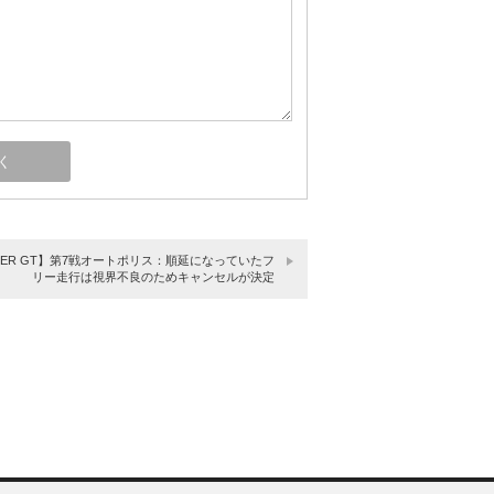
PER GT】第7戦オートポリス：順延になっていたフ
リー走行は視界不良のためキャンセルが決定