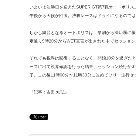
いよいよ決勝日を迎えたSUPER GT第7戦オートポリ
午後から天候が回復。決勝レースはドライになるのでは
しかし舞台となるオートポリスは、早朝から深い霧に覆
定通り9時20分からWET宣言が出された中でセッショ
それでも視界は回復することなく、開始10分を過ぎたと
ースに出て視界確認を行った結果、セッション続行が困
了、この後11時00分〜11時30分に改めてフリー走行
『記事：吉田 知弘』