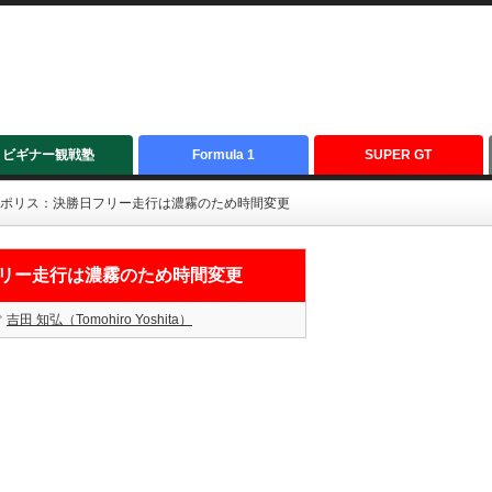
ビギナー観戦塾
Formula 1
SUPER GT
オートポリス：決勝日フリー走行は濃霧のため時間変更
日フリー走行は濃霧のため時間変更
吉田 知弘（Tomohiro Yoshita）