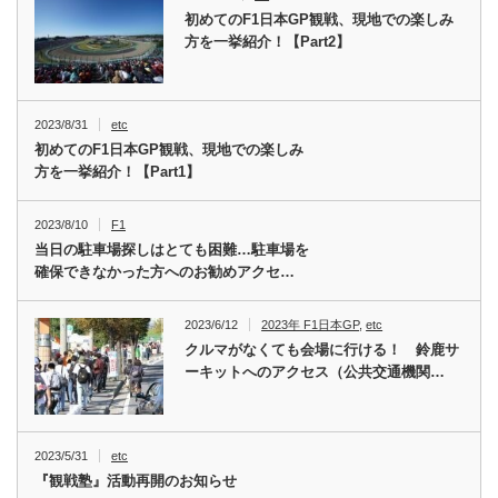
初めてのF1日本GP観戦、現地での楽しみ
方を一挙紹介！【Part2】
2023/8/31
etc
初めてのF1日本GP観戦、現地での楽しみ
方を一挙紹介！【Part1】
2023/8/10
F1
当日の駐車場探しはとても困難…駐車場を
確保できなかった方へのお勧めアクセ…
2023/6/12
2023年 F1日本GP
,
etc
クルマがなくても会場に行ける！ 鈴鹿サ
ーキットへのアクセス（公共交通機関…
2023/5/31
etc
『観戦塾』活動再開のお知らせ