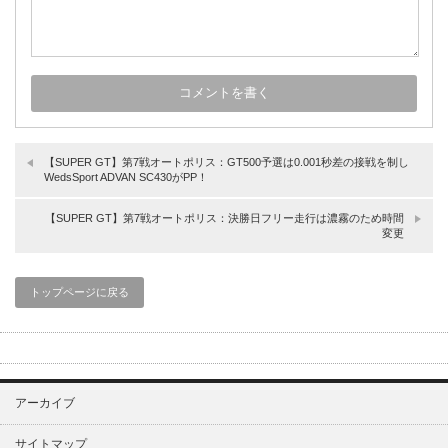
【SUPER GT】第7戦オートポリス：GT500予選は0.001秒差の接戦を制し
WedsSport ADVAN SC430がPP！
【SUPER GT】第7戦オートポリス：決勝日フリー走行は濃霧のため時間
変更
トップページに戻る
アーカイブ
サイトマップ