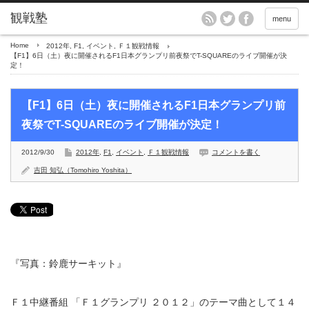
menu
Home
2012年
,
F1
,
イベント
,
Ｆ１観戦情報
【F1】6日（土）夜に開催されるF1日本グランプリ前夜祭でT-SQUAREのライブ開催が決
定！
【F1】6日（土）夜に開催されるF1日本グランプリ前
夜祭でT-SQUAREのライブ開催が決定！
2012/9/30
2012年
,
F1
,
イベント
,
Ｆ１観戦情報
コメントを書く
吉田 知弘（Tomohiro Yoshita）
『写真：鈴鹿サーキット』
Ｆ１中継番組 「Ｆ１グランプリ ２０１２」のテーマ曲として１４