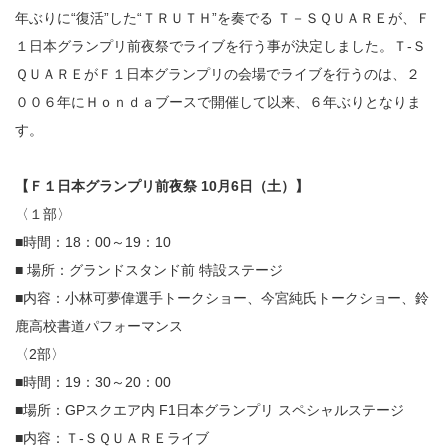
年ぶりに“復活”した“ＴＲＵＴＨ”を奏でる Ｔ－ＳＱＵＡＲＥが、Ｆ
１日本グランプリ前夜祭でライブを行う事が決定しました。Ｔ-Ｓ
ＱＵＡＲＥがＦ１日本グランプリの会場でライブを行うのは、２
００６年にＨｏｎｄａブースで開催して以来、６年ぶりとなりま
す。
【Ｆ１日本グランプリ前夜祭 10月6日（土）】
〈１部〉
■時間：18：00～19：10
■ 場所：グランドスタンド前 特設ステージ
■内容：小林可夢偉選手トークショー、今宮純氏トークショー、鈴
鹿高校書道パフォーマンス
〈2部〉
■時間：19：30～20：00
■場所：GPスクエア内 F1日本グランプリ スペシャルステージ
■内容：Ｔ-ＳＱＵＡＲＥライブ