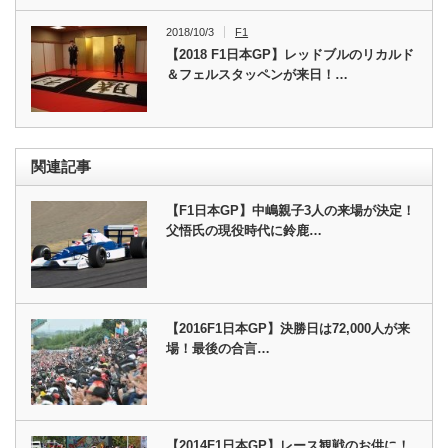
2018/10/3
F1
【2018 F1日本GP】レッドブルのリカルド
＆フェルスタッペンが来日！…
関連記事
【F1日本GP】中嶋親子3人の来場が決定！
父悟氏の現役時代に鈴鹿…
【2016F1日本GP】決勝日は72,000人が来
場！最後の合言…
【2014F1日本GP】レース観戦のお供に！