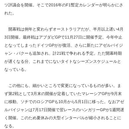
ツ評議会を開催。そこで2016年のF1暫定カレンダーが明らかにさ
れた。
開幕戦は例年と変わらずオーストラリアだが、半月以上遅い4月
3日開催。最終戦はアブダビGPで11月27日に開催予定。今年中止
となってしまったドイツGPがが復活、さらに新たにアゼルバイジ
ャン・バクーも追加され、計21戦で争われる予定。ただ開幕時期
が遅くなる分、これまでにないタイトなシーズンスケジュールと
なっている。
この他にも、細かいところで変更になっているものが多い。ま
ず第2戦として3月末の開催が定着していたマレーシアGPが9月末
に移動、ソチでのロシアGPも10月から5月1日に移った。なおアゼ
ルバイジャンは7月17日開催で翌レースのハンガリーGPが1週間遅
く開催。このため夏休みの大型インターバルが縮小されることに
なる。