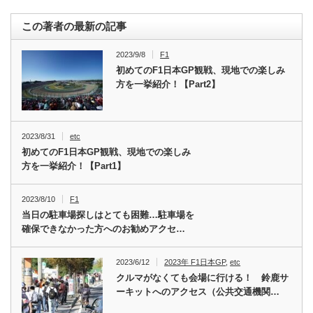
この著者の最新の記事
2023/9/8
F1
初めてのF1日本GP観戦、現地での楽しみ
方を一挙紹介！【Part2】
2023/8/31
etc
初めてのF1日本GP観戦、現地での楽しみ
方を一挙紹介！【Part1】
2023/8/10
F1
当日の駐車場探しはとても困難…駐車場を
確保できなかった方へのお勧めアクセ…
2023/6/12
2023年 F1日本GP
,
etc
クルマがなくても会場に行ける！ 鈴鹿サ
ーキットへのアクセス（公共交通機関…