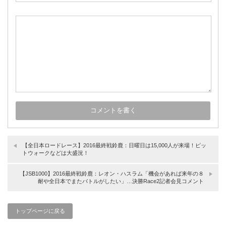
【全日本ロードレース】2016最終戦鈴鹿：日曜日は15,000人が来場！ピッ
トウォークなどは大盛況！
【JSB1000】2016最終戦鈴鹿：レオン・ハスラム「機会があれば来年の８
耐や全日本でまたバトルがしたい」…決勝Race2記者会見コメント
トップページに戻る