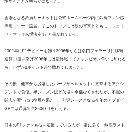
場することが明らかになった。
会場となる鈴鹿サーキットは公式ホームページ内に鈴鹿ファン感
専用コーナー設置。そこのトップには彼の写真とともに「フェリ
ペ・マッサ来場決定!!」と書かれている。
2002年にF1デビューを飾り2006年からは名門フェラーリに移籍、
通算11勝を挙げ2008年には最終戦までチャンピオン争いに加わる
も、わずか1ポイント差で敗れてしまった。
その後、他車から脱落したパーツがヘルメットに直撃するアクシ
デントで負傷。半シーズンほど欠場を余儀なくされたが、不屈の
闘志で翌年には復帰を果たし、引退レースとなる今年のアブダビ
GPでは通算出走250戦目を迎える。
日本のF1ファンも彼を応援している人が非常に多く、鈴鹿ラスト