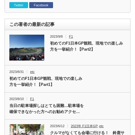
Twitter
Facebook
この著者の最新の記事
2023/9/8
F1
初めてのF1日本GP観戦、現地での楽しみ
方を一挙紹介！【Part2】
2023/8/31
etc
初めてのF1日本GP観戦、現地での楽しみ
方を一挙紹介！【Part1】
2023/8/10
F1
当日の駐車場探しはとても困難…駐車場を
確保できなかった方へのお勧めアクセ…
2023/6/12
2023年 F1日本GP
,
etc
クルマがなくても会場に行ける！ 鈴鹿サ