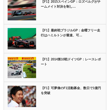
【F1】2015スペインGP：ロズベルグがチ
ームメイト対決を制し…
【F1】最終戦ブラジルGP：金曜フリー走
行はハミルトンが最速、可…
【F1】2014第10戦ドイツGP：レースレポ
ート
【F1】可夢偉のF1活動募金、数日で1億円
を突破