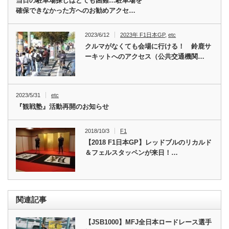
当日の駐車場探しはとても困難…駐車場を
確保できなかった方へのお勧めアクセ…
2023/6/12
2023年 F1日本GP
,
etc
クルマがなくても会場に行ける！ 鈴鹿サ
ーキットへのアクセス（公共交通機関…
2023/5/31
etc
『観戦塾』活動再開のお知らせ
2018/10/3
F1
【2018 F1日本GP】レッドブルのリカルド
＆フェルスタッペンが来日！…
関連記事
【JSB1000】MFJ全日本ロードレース選手