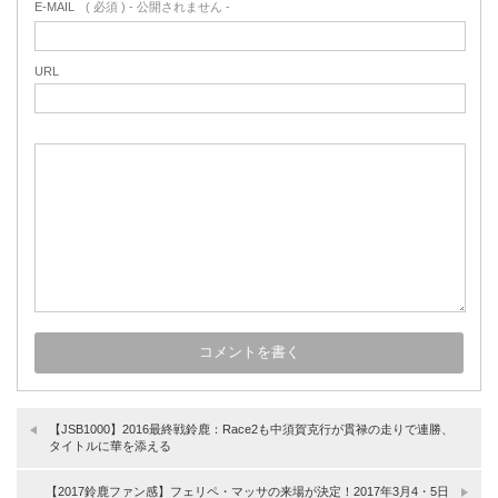
E-MAIL
( 必須 ) - 公開されません -
URL
【JSB1000】2016最終戦鈴鹿：Race2も中須賀克行が貫禄の走りで連勝、
タイトルに華を添える
【2017鈴鹿ファン感】フェリペ・マッサの来場が決定！2017年3月4・5日