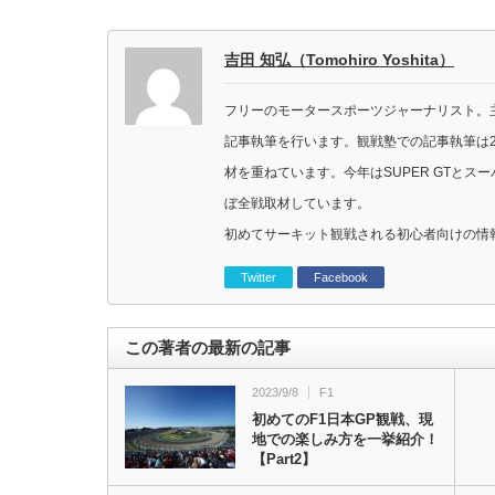
吉田 知弘（Tomohiro Yoshita）
フリーのモータースポーツジャーナリスト。主に
記事執筆を行います。観戦塾での記事執筆は2
材を重ねています。今年はSUPER GTと
ぼ全戦取材しています。
初めてサーキット観戦される初心者向けの情
Twitter
Facebook
この著者の最新の記事
2023/9/8
F1
初めてのF1日本GP観戦、現
地での楽しみ方を一挙紹介！
【Part2】