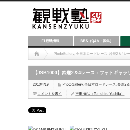
F1観戦情報
BBS（Q&A・募集）
PhotoGallery
,
全日本ロードレース
,
鈴鹿2＆4レ
【JSB1000】鈴鹿2＆4レース：フォトギャ
2013/4/19
PhotoGallery
,
全日本ロードレース
,
鈴鹿2＆
コメントを書く
吉田 知弘（Tomohiro Yoshita）