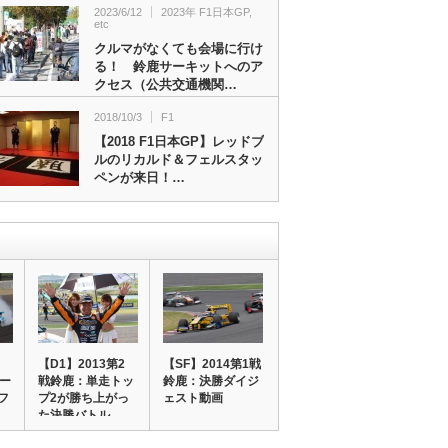
2023/6/12
2023年 F1日本GP
,
etc
クルマがなくても会場に行け
る！ 鈴鹿サーキットへのア
クセス（公共交通機関…
2018/10/3
F1
【2018 F1日本GP】レッドブ
ルのリカルド＆フェルスタッ
ペンが来日！…
【D1】2013第2
【SF】2014第1戦
コー
戦鈴鹿：単走トッ
鈴鹿：決勝ダイジ
フ
プ2が勝ち上がっ
ェスト動画
た決勝バトル…