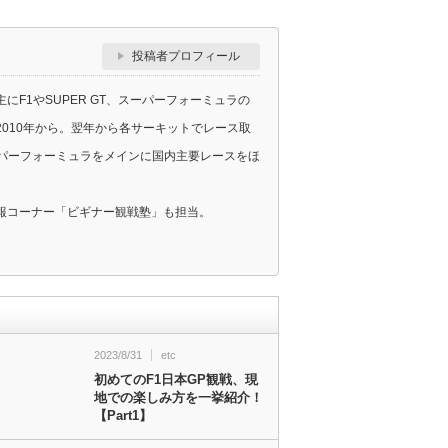
投稿者プロフィール
F1やSUPER GT、スーパーフォーミュラの
010年から。翌年から各サーキットでレース取
スーパーフォーミュラをメインに国内主要レースをほ
報コーナー「ビギナー観戦塾」も担当。
2023/8/31
etc
初めてのF1日本GP観戦、現
地での楽しみ方を一挙紹介！
【Part1】