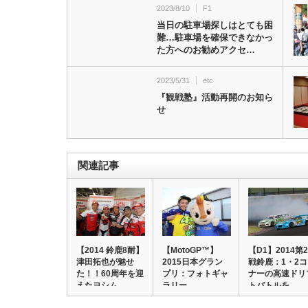
2023/8/10
F1
当日の駐車場探しはとても困
難…駐車場を確保できなかっ
た方へのお勧めアクセ…
2023/5/31
etc
『観戦塾』活動再開のお知ら
せ
関連記事
【2014 鈴鹿8耐】
【MotoGP™】
【D1】2014第2
津田拓也が魅せ
2015日本グラン
戦鈴鹿：1・2
た！！60周年を迎
プリ：フォトギャ
ナーの高速ドリ
えたヨシム…
ラリー
トバトルを…