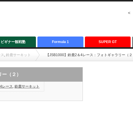
<
ビギナー観戦塾
Formula 1
SUPER GT
ース
,
鈴鹿サーキット
【JSB1000】鈴鹿2＆4レース：フォトギャラリー（２
ラリー（２）
4レース
,
鈴鹿サーキット