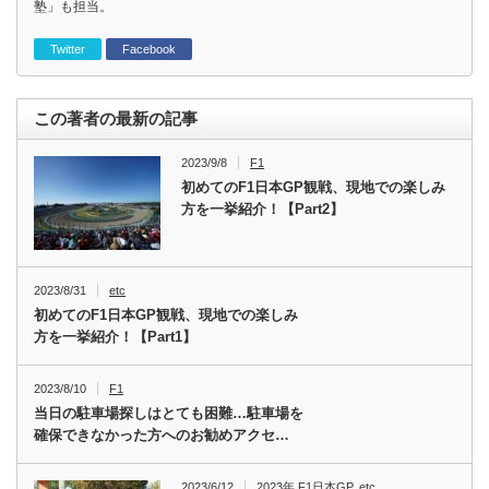
塾」も担当。
Twitter
Facebook
この著者の最新の記事
2023/9/8
F1
初めてのF1日本GP観戦、現地での楽しみ
方を一挙紹介！【Part2】
2023/8/31
etc
初めてのF1日本GP観戦、現地での楽しみ
方を一挙紹介！【Part1】
2023/8/10
F1
当日の駐車場探しはとても困難…駐車場を
確保できなかった方へのお勧めアクセ…
2023/6/12
2023年 F1日本GP
,
etc