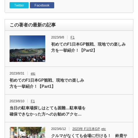
Twitter
Facebook
この著者の最新の記事
2023/9/8
F1
初めてのF1日本GP観戦、現地での楽しみ
方を一挙紹介！【Part2】
2023/8/31
etc
初めてのF1日本GP観戦、現地での楽しみ
方を一挙紹介！【Part1】
2023/8/10
F1
当日の駐車場探しはとても困難…駐車場を
確保できなかった方へのお勧めアクセ…
2023/6/12
2023年 F1日本GP
,
etc
クルマがなくても会場に行ける！ 鈴鹿サ