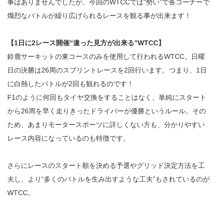
事はありませんでしたが、今回のWTCCでは“勢い”で各コーナーで
熾烈なバトルが繰り広げられるレースを観る事が出来ます！
【1日に2レース開催“違った見方が出来る”WTCC】
鈴鹿サーキットの東コースのみを使用して行われるWTCC。日曜
日の決勝は26周のスプリントレースを2回行います。つまり、1日
に白熱したバトルが2回も観れるのです！
F1のように何回もタイヤ交換をすることはなく、単純にスタート
から26周を早く走りきったドライバーが優勝というルール。その
ため、あまりモータースポーツに詳しくない方も、分かりやすい
レース内容になっているのも特徴です。
さらにレースのスタート順を決める予選やグリッド決定方法を工
夫し、より“多くのバトルを生み出すような工夫”もされているのが
WTCC。