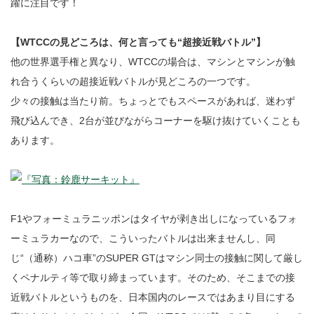
躍に注目です！
【WTCCの見どころは、何と言っても“超接近戦バトル”】
他の世界選手権と異なり、WTCCの場合は、マシンとマシンが触
れ合うくらいの超接近戦バトルが見どころの一つです。
少々の接触は当たり前。ちょっとでもスペースがあれば、迷わず
飛び込んでき、2台が並びながらコーナーを駆け抜けていくことも
あります。
F1やフォーミュラニッポンはタイヤが剥き出しになっているフォ
ーミュラカーなので、こういったバトルは出来ませんし、同
じ“（通称）ハコ車”のSUPER GTはマシン同士の接触に関して厳し
くペナルティ等で取り締まっています。そのため、そこまでの接
近戦バトルというものを、日本国内のレースではあまり目にする