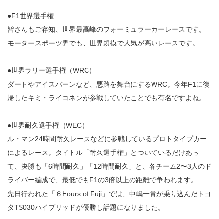
●F1世界選手権
皆さんもご存知、世界最高峰のフォーミュラーカーレースです。
モータースポーツ界でも、世界規模で人気が高いレースです。
●世界ラリー選手権（WRC）
ダートやアイスバーンなど、悪路を舞台にするWRC。今年F1に復
帰したキミ・ライコネンが参戦していたことでも有名ですよね。
●世界耐久選手権（WEC）
ル・マン24時間耐久レースなどに参戦しているプロトタイプカー
によるレース。タイトル「耐久選手権」とついているだけあっ
て、決勝も「6時間耐久」「12時間耐久」と、各チーム2〜3人のド
ライバー編成で、最低でもF1の3倍以上の距離で争われます。
先日行われた「６Hours of Fuji」では、中嶋一貴が乗り込んだトヨ
タTS030ハイブリッドが優勝し話題になりました。