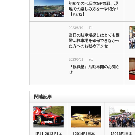
初めてのF1日本GP観戦、現
地での楽しみ方を一挙紹介！
【Part2】
2023/8/10
F1
当日の駐車場探しはとても困
難…駐車場を確保できなかっ
た方へのお勧めアクセ…
2023/5/31
etc
『観戦塾』活動再開のお知ら
せ
関連記事
【F1】2013 F1エ
【2014F1日本
【2016F1日本