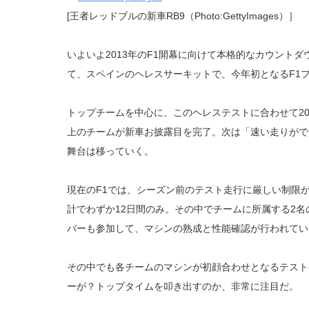
[王者レッドブルの新車RB9（Photo:GettyImages）］
いよいよ2013年のF1開幕に向けて本格的なカウント
て、スペインのヘレスサーキットで、今年初となるF1
トップチームを中心に、このヘレステストに合わせて20
上のチームが新車お披露目を完了。次は「速い走りがで
舞台は移っていく。
現在のF1では、シーズン前のテスト走行に厳しい制限
計でわずか12日間のみ。その中でチームに所属する2
バーも参加して、マシンの熟成と性能確認が行われてい
その中でも各チームのマシンが初顔合わせとなるテスト
ーが？トップタイムを叩き出すのか、非常に注目だ。