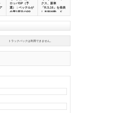
を
ロッパGP（予
クス、新車
ア
選）：ベッテルが
「R.S.16」を発表
今季3度目のPP…
し本格始動…ド…
トラックバックは利用できません。