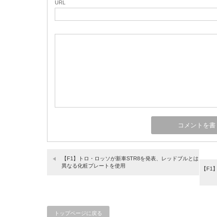
URL
【F1】トロ・ロッソが新車STR8を発表、レッドブルとは
異なる化粧プレートを使用
【F1
トップページに戻る