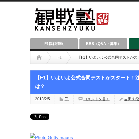
F1観戦情報
BBS（Q&A・募集）
F1
【F1】いよいよ公式合同テストが
【F1】いよいよ公式合同テストがスタート！
は？
2013/2/5
F1
コメントを書く
吉田 知弘（