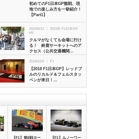
初めてのF1日本GP観戦、現
地での楽しみ方を一挙紹介！
【Part1】
2023/6/12
2023年 F1日本GP
,
etc
クルマがなくても会場に行け
る！ 鈴鹿サーキットへのア
クセス（公共交通機関…
2018/10/3
F1
【2018 F1日本GP】レッドブ
ルのリカルド＆フェルスタッ
ペンが来日！…
【F1】第8戦ヨー
【F1】ルノーワー