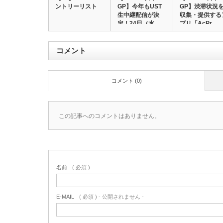
ントリーリスト
GP】今年もUST
GP】渋滞状況
生中継配信が決
収集・提供する
定！24日（水…
プリ「AcPr…
コメント
コメント (0)
この記事へのコメントはありません。
名前
( 必須 )
E-MAIL
( 必須 ) - 公開されません -