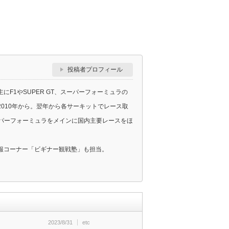
投稿者プロフィール
F1やSUPER GT、スーパーフォーミュラの
010年から。翌年から各サーキットでレース取
スーパーフォーミュラをメインに国内主要レースをほ
報コーナー「ビギナー観戦塾」も担当。
2023/8/31
etc