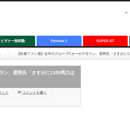
<
ビギナー観戦塾
Formula 1
SUPER GT
ト
【鈴鹿ファン感】往年のグループCカーがデモラン、星野氏「さすがに11
ン、星野氏「さすがに1100馬力は
キット
コメントを書く