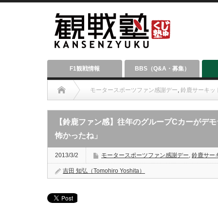
F1観戦情報
BBS（Q&A・募集）
モータースポーツファン感謝デー
,
鈴鹿サーキッ
【鈴鹿ファン感】往年のグループCカーがデモラ
怖かったね」
2013/3/2
モータースポーツファン感謝デー
,
鈴鹿サー
吉田 知弘（Tomohiro Yoshita）