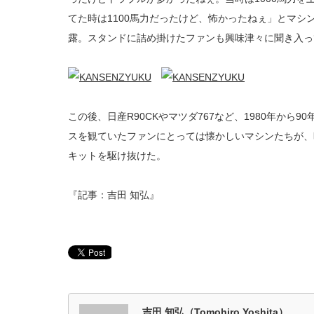
てた時は1100馬力だったけど、怖かったねぇ」とマシ
露。スタンドに詰め掛けたファンも興味津々に聞き入っ
この後、日産R90CKやマツダ767など、1980年から
スを観ていたファンにとっては懐かしいマシンたちが、
キットを駆け抜けた。
『記事：吉田 知弘』
吉田 知弘（Tomohiro Yoshita）