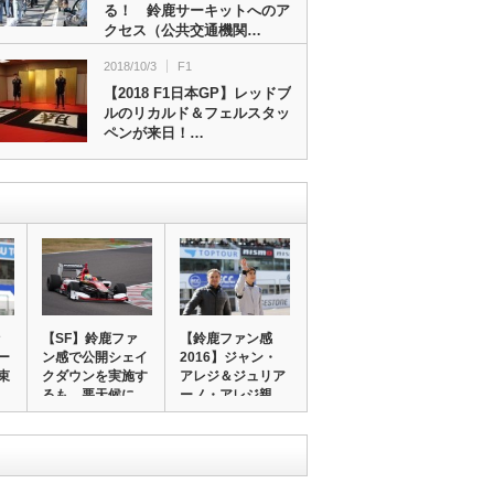
る！ 鈴鹿サーキットへのア
クセス（公共交通機関…
2018/10/3
F1
【2018 F1日本GP】レッドブ
ルのリカルド＆フェルスタッ
ペンが来日！…
ァ
【SF】鈴鹿ファ
【鈴鹿ファン感
ー
ン感で公開シェイ
2016】ジャン・
束
クダウンを実施す
アレジ＆ジュリア
るも、悪天候に
ーノ・アレジ親
よ…
子…