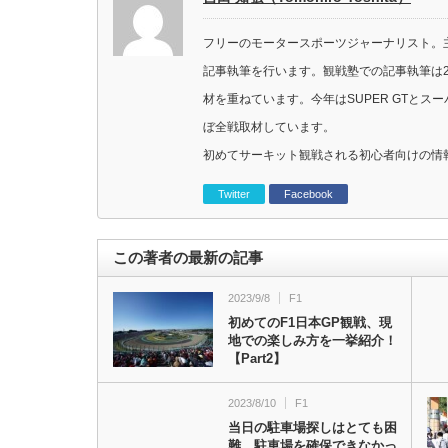
フリーのモータースポーツジャーナリスト。主に
記事執筆を行います。観戦塾での記事執筆は2
材を重ねています。今年はSUPER GTと
ぼ全戦取材しています。
初めてサーキット観戦される初心者向けの情
Twitter
Facebook
この著者の最新の記事
2023/9/8
F1
初めてのF1日本GP観戦、現
地での楽しみ方を一挙紹介！
【Part2】
2023/8/10
F1
当日の駐車場探しはとても困
難…駐車場を確保できなかっ