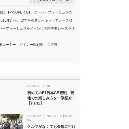
F1やSUPER GT、スーパーフォーミュラの
010年から。翌年から各サーキットでレース取
スーパーフォーミュラをメインに国内主要レースをほ
報コーナー「ビギナー観戦塾」も担当。
2023/8/31
etc
初めてのF1日本GP観戦、現
地での楽しみ方を一挙紹介！
【Part1】
2023/6/12
2023年 F1日本GP
,
etc
クルマがなくても会場に行け