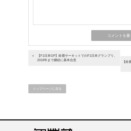
【F1日本GP】鈴鹿サーキットでのF1日本グランプリ、
2018年まで継続に基本合意
【鈴
トップページに戻る