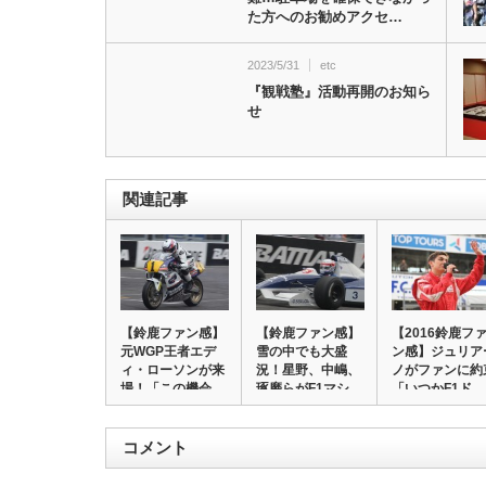
た方へのお勧めアクセ…
2023/5/31
etc
『観戦塾』活動再開のお知ら
せ
関連記事
【鈴鹿ファン感】
【鈴鹿ファン感】
【2016鈴鹿フ
元WGP王者エデ
雪の中でも大盛
ン感】ジュリア
ィ・ローソンが来
況！星野、中嶋、
ノがファンに約
場！「この機会
琢磨らがF1マシ
「いつかF1ド…
を…
ン…
コメント