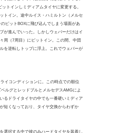
ピットインしミディアムタイヤに変更する。
ットイン。途中ルイス・ハミルトン（メルセ
ンのピットBOXに飛び込んでしまう場面があ
プが進んでいった。しかしウェバーだけはイ
々周（7周目）にピットイン。この間、中団
ルを逆転しトップに浮上。これでウェバーが
ドライコンディションに。この時点での順位
ズベルグとレッドブルとメルセデスAMGによ
いるドライタイヤの中でも一番硬いミディア
が短くなっており、タイヤ交換からわずか
を選択する中で彼のみハードタイヤを装着し