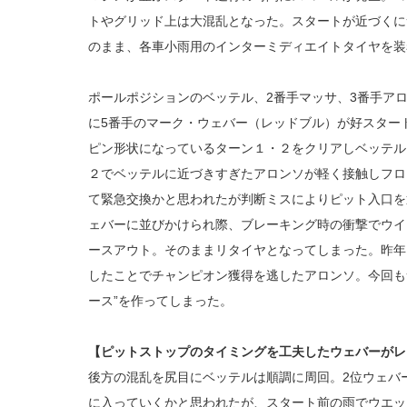
トやグリッド上は大混乱となった。スタートが近づくに
のまま、各車小雨用のインターミディエイトタイヤを装
ポールポジションのベッテル、2番手マッサ、3番手ア
に5番手のマーク・ウェバー（レッドブル）が好スター
ピン形状になっているターン１・２をクリアしベッテル
２でベッテルに近づきすぎたアロンソが軽く接触しフロ
て緊急交換かと思われたが判断ミスによりピット入口を
ェバーに並びかけられ際、ブレーキング時の衝撃でウイ
ースアウト。そのままリタイヤとなってしまった。昨年
したことでチャンピオン獲得を逃したアロンソ。今回も
ース”を作ってしまった。
【ピットストップのタイミングを工夫したウェバーがレ
後方の混乱を尻目にベッテルは順調に周回。2位ウェバー
に入っていくかと思われたが、スタート前の雨でウエッ