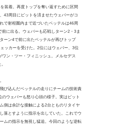
ヤを装着。再度トップを奪い返すために区間
、43周目にピットを済ませたウェバーがコ
れで射程圏内まで近づいたベッテルは46周
で前に出る。ウェバーも応戦しターン2・3ま
ターン4で前に出たベッテルが再びトップ
ェッカーを受けた。2位にはウェバー、3位
がワン・ツー・フィニッシュ。メルセデス
た。
。
飛び込んだベッテルの走りにチームの技術責
位のウェバーも怒り心頭の様子。実はピット
ム側は余計な接触による2台とものリタイヤ
し落とすように指示を出していた。これでウ
ームの指示を無視し猛追。今回のような逆転