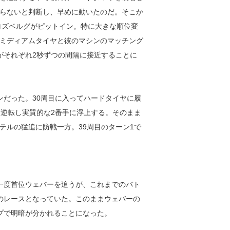
らないと判断し、早めに動いたのだ。そこか
ロズベルグがピットイン。特に大きな順位変
ミディアムタイヤと彼のマシンのマッチング
がそれぞれ2秒ずつの間隔に接近することに
ンだった。30周目に入ってハードタイヤに履
を逆転し実質的な2番手に浮上する。そのまま
テルの猛追に防戦一方。39周目のターン1で
一度首位ウェバーを追うが、これまでのバト
のレースとなっていた。このままウェバーの
プで明暗が分かれることになった。