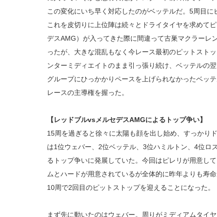
この変化にいち早く対応したのがベッテルだ。5周目に
これを皮切りに上位陣は続々とドライタイヤを求めてピ
デスAMG）が入ってきた際に間違って古巣マクラーレ
ったが、大きな混乱もなく今レース最初のピットストッ
ンターミディエイトのまま引っ張り続け、ベッテルの翌
グループにひっかかりペースを上げられなかったベッテ
レースの主導権を握った。
【レッドブルvsメルセデスAMGによるトップ争い】
15周を過ぎると徐々に太陽も顔を出し始め、すっかり
は1位ウェバー、2位ベッテル、3位ハミルトン、4位ロ
るトップ争いに発展していた。今回はピレリが用意して
ムとハードが用意されているが全体的に昨年よりも寿命
10周で2回目のピットストップを迎えることになった。
まず先に動いたのはウェバー。周りがミディアムタイヤ