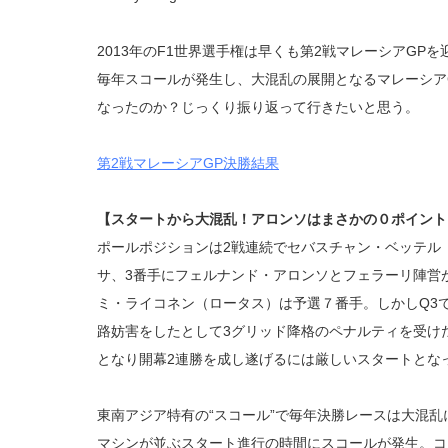
2013年のF1世界選手権は早くも第2戦マレーシアGP
毎年スコールが発生し、大混乱の展開となるマレーシア
なったのか？じっくり振り返って行きたいと思う。
第2戦マレーシアGP決勝結果
【スタートから大混乱！アロンソはまさかの０ポイント
ポールポジションは2戦連続でセバスチャン・ベッテル
サ、3番手にフェルナンド・アロンソとフェラーリ陣営
ミ・ライコネン（ロータス）は予選７番手。しかしQ3
路妨害をしたとして3グリッド降格のペナルティを受け
となり開幕2連勝を成し遂げるには厳しいスタートとな
東南アジア特有の“スコール”で毎年決勝レースは大混乱
マシンが並ぶスタート進行の時間にスコールが発生。コ