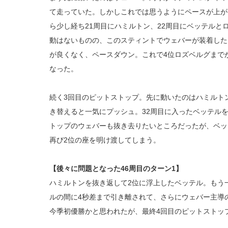
て走っていた。しかしこれでは思うようにペースが上が
ら少し経ち21周目にハミルトン、22周目にベッテルと
動はないものの、このスティントでウェバーが装着した
が良くなく、ペースダウン。これで4位ロズベルグまで
なった。
続く3回目のピットストップ。先に動いたのはハミルト
き替えると一気にプッシュ。32周目に入ったベッテル
トップのウェバーも抜き去りたいところだったが、ベッ
再び2位の座を明け渡してしまう。
【後々に問題となった46周目のターン1】
ハミルトンを抜き返して2位に浮上したベッテル。もう
ルの間に4秒差まで引き離されて、さらにウェバー主導
今季初優勝かと思われたが、最終4回目のピットストッ