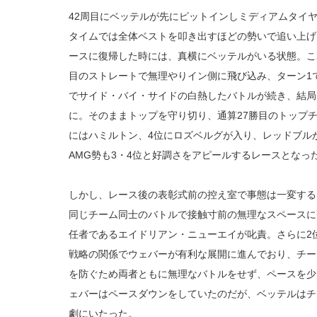
42周目にベッテルが先にピットインしミディアムタイ
タイムでは全体ベストを叩き出すほどの勢いで追い上げ
ースに復帰した時には、真横にベッテルがいる状態。こ
目のストレートで無理やりイン側に飛び込み、ターン1
でサイド・バイ・サイドの白熱したバトルが続き、結局
に。そのままトップを守り切り、通算27勝目のトップチ
にはハミルトン、4位にロズベルグが入り、レッドブル
AMG勢も3・4位と好調さをアピールするレースとなっ
しかし、レース後の表彰式前の控え室で事態は一変する
同じチーム同士のバトルで接触寸前の無理なスペースに
任者であるエイドリアン・ニューエイが叱責。さらに2
戦略の関係でウェバーが有利な展開に進んでおり、チー
を防ぐため両者ともに無理なバトルをせず、ペースを少
ェバーはペースダウンをしていたのだが、ベッテルはチ
劇にいたった。