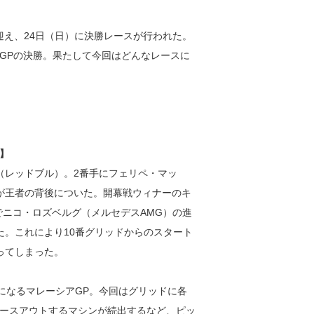
を迎え、24日（日）に決勝レースが行われた。
GPの決勝。果たして今回はどんなレースに
】
（レッドブル）。2番手にフェリペ・マッ
が王者の背後についた。開幕戦ウィナーのキ
でニコ・ロズベルグ（メルセデスAMG）の進
た。これにより10番グリッドからのスタート
ってしまった。
になるマレーシアGP。今回はグリッドに各
ースアウトするマシンが続出するなど、ピッ