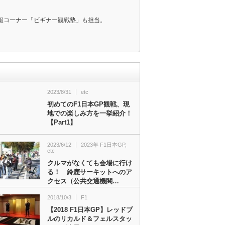
報コーナー「ビギナー観戦塾」も担当。
2023/8/31
etc
初めてのF1日本GP観戦、現
地での楽しみ方を一挙紹介！
【Part1】
2023/6/12
2023年 F1日本GP
,
etc
クルマがなくても会場に行け
る！ 鈴鹿サーキットへのア
クセス（公共交通機関…
2018/10/3
F1
【2018 F1日本GP】レッドブ
ルのリカルド＆フェルスタッ