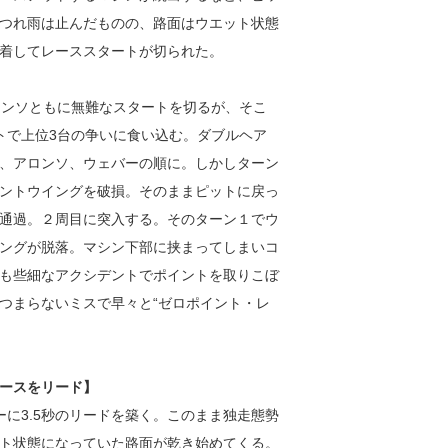
つれ雨は止んだものの、路面はウエット状態
着してレーススタートが切られた。
ロンソともに無難なスタートを切るが、そこ
トで上位3台の争いに食い込む。ダブルヘア
、アロンソ、ウェバーの順に。しかしターン
ントウイングを破損。そのままピットに戻っ
通過。２周目に突入する。そのターン１でウ
ングが脱落。マシン下部に挟まってしまいコ
も些細なアクシデントでポイントを取りこぼ
つまらないミスで早々と“ゼロポイント・レ
ースをリード】
に3.5秒のリードを築く。このまま独走態勢
ト状態になっていた路面が乾き始めてくる。