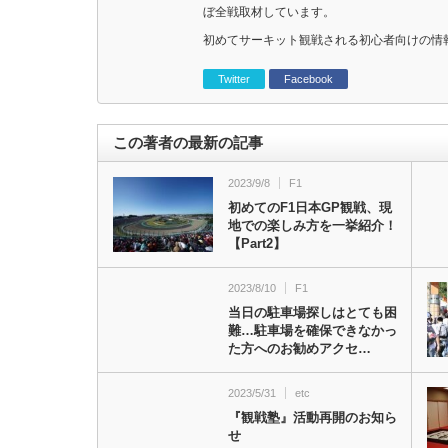
ぼ全戦取材しています。
初めてサーキット観戦される初心者向けの情
Twitter
Facebook
この著者の最新の記事
2023/9/8
F1
初めてのF1日本GP観戦、現
地での楽しみ方を一挙紹介！
【Part2】
2023/8/10
F1
当日の駐車場探しはとても困
難…駐車場を確保できなかっ
た方へのお勧めアクセ…
2023/5/31
etc
『観戦塾』活動再開のお知ら
せ