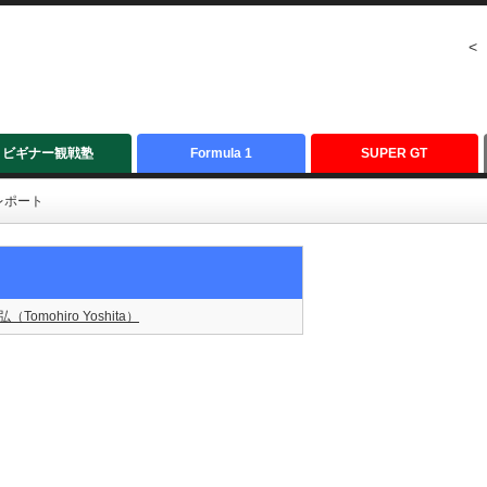
<
ビギナー観戦塾
Formula 1
SUPER GT
レポート
（Tomohiro Yoshita）