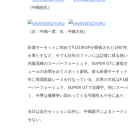
［中嶋悟氏］
［左：中嶋一貴、右：中嶋大祐］
鈴鹿サーキットに初めてF1日本GPが開催された1987
を果たすなど、今でも往年のファンには記憶に残る熱い
内最高峰のスーパーフォーミュラ、SUPER GTに参戦
ュールの合間をみてスポット参戦。彼も鈴鹿サーキットが
年に母国凱旋レースを行なっている。次男の大祐はF1経
ーパーフォーミュラ、SUPER GTで活躍中。特にス
く、今季は優勝争い加わってくる可能性も十分にあり、
当日は走行セッション以外に、中嶋親子によるトークシ
せない。