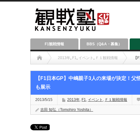
F1観戦情報
BBS（Q&A・募集）
2013年
,
F1
,
イベント
,
Ｆ１観戦情報
【
【F1日本GP】中嶋親子3人の来場が決定！
も展示
2013/5/15
2013年
,
F1
,
イベント
,
Ｆ１観戦情報
吉田 知弘（Tomohiro Yoshita）