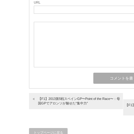
URL
【F1】2013第5戦スペインGP〜Point of the Race〜：母
国GPでアロンソが魅せた“集中力”
【F
トップページに戻る