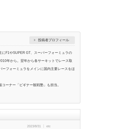
投稿者プロフィール
F1やSUPER GT、スーパーフォーミュラの
010年から。翌年から各サーキットでレース取
スーパーフォーミュラをメインに国内主要レースをほ
報コーナー「ビギナー観戦塾」も担当。
2023/8/31
etc