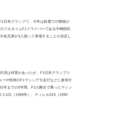
13F1日本グランプリ。今年は鈴鹿での開催が
初のフルタイムF1ドライバーである中嶋悟氏
大祐兄弟が3人揃って来場することが決定し
共演は何度かあったが、F1日本グランプリ
ョーや恒例のF1マシンデモ走行などに参加す
991年までの5年間、F1の舞台で乗ったマシン
01（1989年）、ティレル019（1990