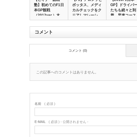
塾】初めてのF1日
ボッタス、メディ
GP】ドライバ
本GP観戦
カルチェックをク
たちも続々と到
（2012ver.）木…
リアしマレーシ…
着、早速コース
の…
コメント
コメント (0)
この記事へのコメントはありません。
名前
( 必須 )
E-MAIL
( 必須 ) - 公開されません -