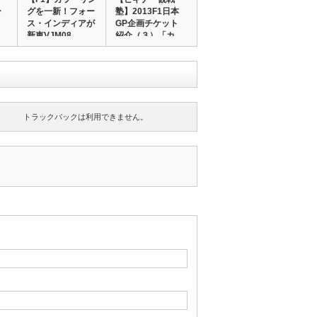
ー
グを一新！フォー
塾】2013F1日本
ス・インディアが
GP企画チケット
新車VJM08…
紹介（３）「カ…
トラックバックは利用できません。