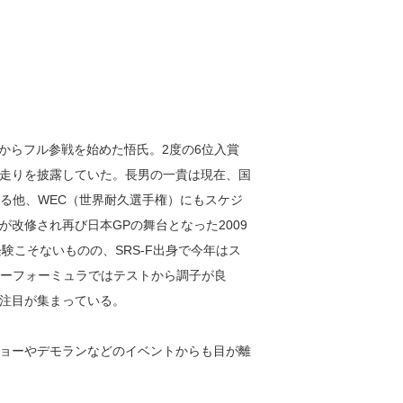
年からフル参戦を始めた悟氏。2度の6位入賞
走りを披露していた。長男の一貴は現在、国
する他、WEC（世界耐久選手権）にもスケジ
改修され再び日本GPの舞台となった2009
験こそないものの、SRS-F出身で今年はス
ーパーフォーミュラではテストから調子が良
注目が集まっている。
ョーやデモランなどのイベントからも目が離