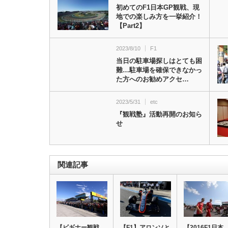
初めてのF1日本GP観戦、現
地での楽しみ方を一挙紹介！
【Part2】
2023/8/10
F1
当日の駐車場探しはとても困
難…駐車場を確保できなかっ
た方へのお勧めアクセ…
2023/5/31
etc
『観戦塾』活動再開のお知ら
せ
関連記事
【ビギナー観戦
【F1】アロンソと
【2016F1日本