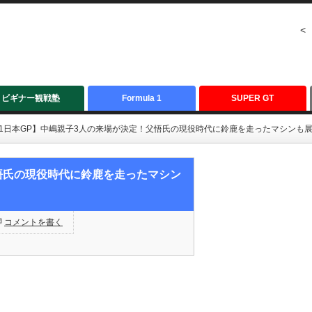
<
ビギナー観戦塾
Formula 1
SUPER GT
F1日本GP】中嶋親子3人の来場が決定！父悟氏の現役時代に鈴鹿を走ったマシンも
父悟氏の現役時代に鈴鹿を走ったマシン
コメントを書く