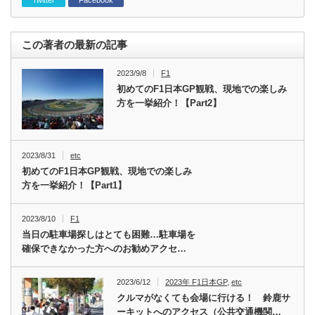
Twitter
Facebook
この著者の最新の記事
2023/9/8
F1
初めてのF1日本GP観戦、現地での楽しみ
方を一挙紹介！【Part2】
2023/8/31
etc
初めてのF1日本GP観戦、現地での楽しみ
方を一挙紹介！【Part1】
2023/8/10
F1
当日の駐車場探しはとても困難…駐車場を
確保できなかった方へのお勧めアクセ…
2023/6/12
2023年 F1日本GP
,
etc
クルマがなくても会場に行ける！ 鈴鹿サ
ーキットへのアクセス（公共交通機関…