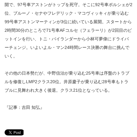
開で、97号車アストンがトップを死守。そこに92号車ポルシェが2
位、ブルーノ・セナやフレデリック・マコヴィッキィが乗り込む
99号車アストンマーティンが3位に続いている展開。スタートから
2時間30分のところで71号車AFコルセ（フェラーリ）が2回目のピ
ットインを行い、トニ・バイランダーから小林可夢偉にドライバ
ーチェンジ。いよいよル・マン24時間レース決勝の舞台に挑んで
いく。
その他の日本勢だが、中野信治が乗り込む25号車は序盤のトラブ
ルを修復しLMP2クラス20位。井原慶子が乗り込む28号車もトラ
ブルに見舞われ大きく後退。クラス21位となっている。
『記事：吉田 知弘』