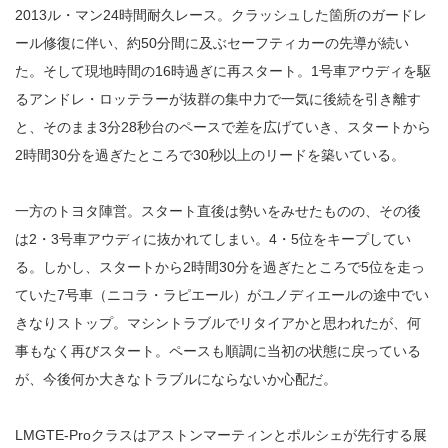
2013ル・マン24時間耐久レース。クラッシュした箇所のガードレ
ール修復に伴い、約50分間に及ぶセーフティカーの先導が続い
た。そして現地時間の16時過ぎに再スタート。1号車アウディを駆
るアンドレ・ロッテラーが抜群の集中力で一気に後続を引き離す
と、そのまま3分28秒台のペースで差を広げていき、スタートから
2時間30分を過ぎたところで30秒以上のリードを築いている。
一方のトヨタ陣営。スタート直後は勢いをみせたものの、その後
は2・3号車アウディに抜かれてしまい。4・5位をキープしてい
る。しかし、スタートから2時間30分を過ぎたところで5位を走っ
ていた7号車（ニコラ・ラピエール）がユノディエールの途中でい
きなりストップ。マシントラブルでリタイアかと思われたが、何
事もなく再びスタート。ペースも順調に当初の状態に戻っている
が、今後何か大きなトラブルにならないか心配だ。
LMGTE-Proクラスはアストンマーティンとポルシェが先行する展