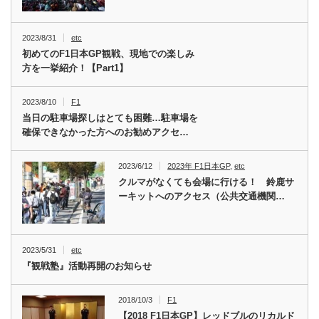
2023/8/31
etc
初めてのF1日本GP観戦、現地での楽しみ
方を一挙紹介！【Part1】
2023/8/10
F1
当日の駐車場探しはとても困難…駐車場を
確保できなかった方へのお勧めアクセ…
2023/6/12
2023年 F1日本GP
,
etc
クルマがなくても会場に行ける！ 鈴鹿サ
ーキットへのアクセス（公共交通機関…
2023/5/31
etc
『観戦塾』活動再開のお知らせ
2018/10/3
F1
【2018 F1日本GP】レッドブルのリカルド