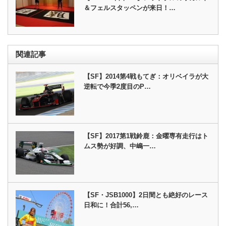
＆フェルスタッペンが来日！…
関連記事
【SF】2014第4戦もてぎ：オリベイラが大
逆転で今季2度目のP…
【SF】2017第1戦鈴鹿：金曜専有走行はト
ムス勢が好調、中嶋一…
【SF・JSB1000】2日間とも絶好のレース
日和に！合計56,…