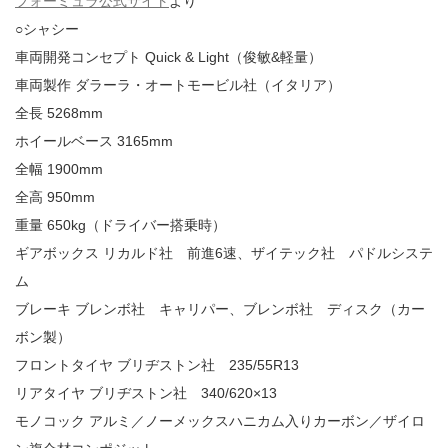
フォーミュラ公式サイト
より
○シャシー
車両開発コンセプト Quick & Light（俊敏&軽量）
車両製作 ダラーラ・オートモービル社（イタリア）
全長 5268mm
ホイールベース 3165mm
全幅 1900mm
全高 950mm
重量 650kg（ドライバー搭乗時）
ギアボックス リカルド社 前進6速、ザイテック社 パドルシステ
ム
ブレーキ ブレンボ社 キャリパー、ブレンボ社 ディスク（カー
ボン製）
フロントタイヤ ブリヂストン社 235/55R13
リアタイヤ ブリヂストン社 340/620×13
モノコック アルミ／ノーメックスハニカム入りカーボン／ザイロ