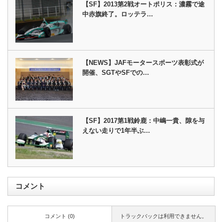
【SF】2013第2戦オートポリス：濃霧で途
中赤旗終了。ロッテラ…
【NEWS】JAFモータースポーツ表彰式が
開催、SGTやSFでの…
【SF】2017第1戦鈴鹿：中嶋一貴、隙を与
えない走りで1年半ぶ…
コメント
コメント (0)
トラックバックは利用できません。