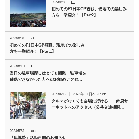
2023/9/8
F1
初めてのF1日本GP観戦、現地での楽しみ
方を一挙紹介！【Part2】
2023/8/31
etc
初めてのF1日本GP観戦、現地での楽しみ
方を一挙紹介！【Part1】
2023/8/10
F1
当日の駐車場探しはとても困難…駐車場を
確保できなかった方へのお勧めアクセ…
2023/6/12
2023年 F1日本GP
,
etc
クルマがなくても会場に行ける！ 鈴鹿サ
ーキットへのアクセス（公共交通機関…
2023/5/31
etc
『観戦塾』活動再開のお知らせ