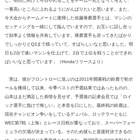
し、明日に向けて今日やれることをチーム一丸となって考えて、
一番高いところに上れるようにがんばりたいと思います。また、
今大会からチームメートに復帰した佐藤琢磨選手とは、マシンの
セッティングを一緒にして臨んでいますので、お互いに話し合っ
て効率よく情報を共有しています。琢磨選手も戻ってきたばかり
でしっかりとQ3まで残っていて、すばらしいなと思いました。明
日も2台で速いマシンを仕上げて、2台で上位を戦うことができれ
ばいいなと思っています」（Hondaリリースより）
実は、彼がフロントローに並ぶのは2011年開幕戦の鈴鹿で初ポ
ールを獲得して以来。今季ベストの予選結果ではあったものの、
山本はまだ満足した表情を見せず、予選後の記者会見では「ロイ
ック選手に負けて悔しい」と本音を口にした。最終戦の鈴鹿は、
現在チャンピオン争いをしているデュバル、ロッテラーともに
WEC第7戦（上海）とレース日程が重なっており、スーパーフォー
ミュラの欠場が決まっている。そのため彼らと直接対決できるの