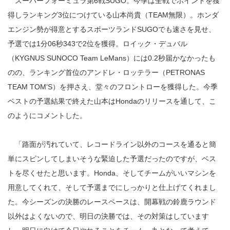
スーパーフォーミュラ第6戦SUGO。今季は全戦でポイントを獲
得しランキング3位につけている山本尚貴（TEAM無限）。ホンダ
エンジン勢が得意とするスポーツランドSUGOでも速さを見せ、
予選では1分06秒343で2位を獲得。ロイック・デュバル
（KYGNUS SUNOCO Team LeMans）には0.2秒届かなかったも
のの、ランキング首位のアンドレ・ロッテラー（PETRONAS
TEAM TOM’S）を押さえ、堂々のフロントローを獲得した。今季
ベストの予選結果で終えた山本はHondaのリリースを通して、こ
のようにコメントした。
「路面が汚れていて、レコードライン以外のコースを通ると簡
単にスピンしてしまいそうな緊迫した予選だったのですが、ベス
トを尽くせたと思います。Honda、そしてチームがいいマシンを
用意してくれて、そして予選までにしっかりと仕上げてくれまし
た。今シーズンの決勝のレースペースは、開幕戦の鈴鹿ラウンド
以外はよくないので、明日の決勝では、その対策はしています