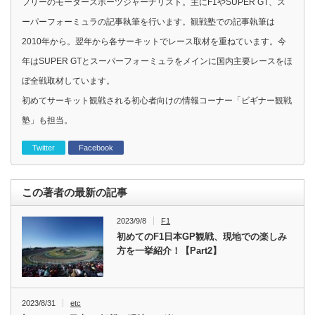
フリーのモータースポーツジャーナリスト。主にF1やSUPER GT、ス
ーパーフォーミュラの記事執筆を行います。観戦塾での記事執筆は
2010年から。翌年から各サーキットでレース取材を重ねています。今
年はSUPER GTとスーパーフォーミュラをメインに国内主要レースをほ
ぼ全戦取材しています。
初めてサーキット観戦される初心者向けの情報コーナー「ビギナー観戦
塾」も担当。
Twitter
Facebook
この著者の最新の記事
2023/9/8
F1
初めてのF1日本GP観戦、現地での楽しみ
方を一挙紹介！【Part2】
2023/8/31
etc