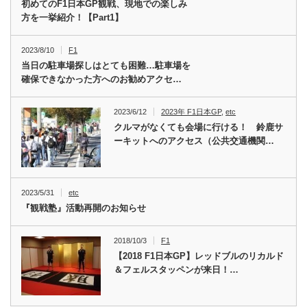
初めてのF1日本GP観戦、現地での楽しみ
方を一挙紹介！【Part1】
2023/8/10
F1
当日の駐車場探しはとても困難…駐車場を
確保できなかった方へのお勧めアクセ…
2023/6/12
2023年 F1日本GP
,
etc
クルマがなくても会場に行ける！ 鈴鹿サ
ーキットへのアクセス（公共交通機関…
2023/5/31
etc
『観戦塾』活動再開のお知らせ
2018/10/3
F1
【2018 F1日本GP】レッドブルのリカルド
＆フェルスタッペンが来日！…