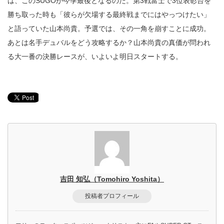
は、このSUGOが今季最後となるのだ。第3戦富士で3位表彰台を
勝ち取った時も「彼らが欠場する最終戦までにはやっつけたい」
と語っていた山本尚貴。予選では、その一角を崩すことに成功。
あとは名手デュバルをどう攻略するか？山本尚貴の真価が問われ
る大一番の決勝レースが、いよいよ明日スタートする。
吉田 知弘（Tomohiro Yoshita）
投稿者プロフィール