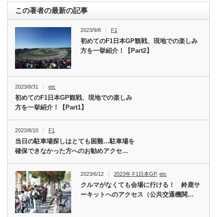
この著者の最新の記事
2023/9/8
F1
初めてのF1日本GP観戦、現地での楽しみ
方を一挙紹介！【Part2】
2023/8/31
etc
初めてのF1日本GP観戦、現地での楽しみ
方を一挙紹介！【Part1】
2023/8/10
F1
当日の駐車場探しはとても困難…駐車場を
確保できなかった方へのお勧めアクセ…
2023/6/12
2023年 F1日本GP
,
etc
クルマがなくても会場に行ける！ 鈴鹿サ
ーキットへのアクセス（公共交通機関…