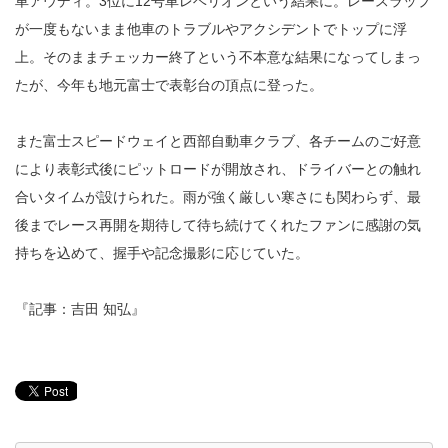
車アウディ。3位に12号車レベリオンという結果に。レースラップ
が一度もないまま他車のトラブルやアクシデントでトップに浮
上。そのままチェッカー終了という不本意な結果になってしまっ
たが、今年も地元富士で表彰台の頂点に登った。
また富士スピードウェイと西部自動車クラブ、各チームのご好意
により表彰式後にピットロードが開放され、ドライバーとの触れ
合いタイムが設けられた。雨が強く厳しい寒さにも関わらず、最
後までレース再開を期待して待ち続けてくれたファンに感謝の気
持ちを込めて、握手や記念撮影に応じていた。
『記事：吉田 知弘』