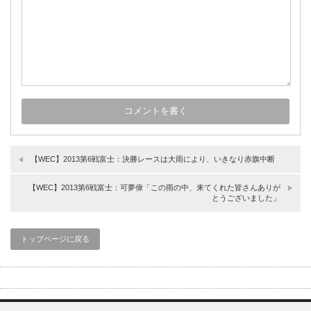
【WEC】2013第6戦富士：決勝レースは大雨により、いきなり赤旗中断
【WEC】2013第6戦富士：可夢偉「この雨の中、来てくれた皆さんありが
とうございました」
トップページに戻る