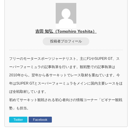
吉田 知弘（Tomohiro Yoshita）
投稿者プロフィール
フリーのモータースポーツジャーナリスト。主にF1やSUPER GT、ス
ーパーフォーミュラの記事執筆を行います。観戦塾での記事執筆は
2010年から。翌年から各サーキットでレース取材を重ねています。今
年はSUPER GTとスーパーフォーミュラをメインに国内主要レースをほ
ぼ全戦取材しています。
初めてサーキット観戦される初心者向けの情報コーナー「ビギナー観戦
塾」も担当。
Twitter
Facebook