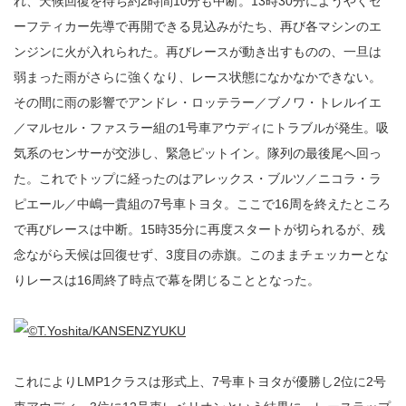
れ、天候回復を待ち約2時間10分も中断。13時30分にようやくセ
ーフティカー先導で再開できる見込みがたち、再び各マシンのエ
ンジンに火が入れられた。再びレースが動き出すものの、一旦は
弱まった雨がさらに強くなり、レース状態になかなかできない。
その間に雨の影響でアンドレ・ロッテラー／ブノワ・トレルイエ
／マルセル・ファスラー組の1号車アウディにトラブルが発生。吸
気系のセンサーが交渉し、緊急ピットイン。隊列の最後尾へ回っ
た。これでトップに経ったのはアレックス・ブルツ／ニコラ・ラ
ピエール／中嶋一貴組の7号車トヨタ。ここで16周を終えたところ
で再びレースは中断。15時35分に再度スタートが切られるが、残
念ながら天候は回復せず、3度目の赤旗。このままチェッカーとな
りレースは16周終了時点で幕を閉じることとなった。
これによりLMP1クラスは形式上、7号車トヨタが優勝し2位に2号