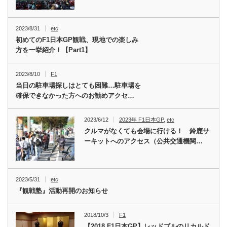
2023/8/31
etc
初めてのF1日本GP観戦、現地での楽しみ
方を一挙紹介！【Part1】
2023/8/10
F1
当日の駐車場探しはとても困難…駐車場を
確保できなかった方へのお勧めアクセ…
2023/6/12
2023年 F1日本GP
,
etc
クルマがなくても会場に行ける！ 鈴鹿サ
ーキットへのアクセス（公共交通機関…
2023/5/31
etc
『観戦塾』活動再開のお知らせ
2018/10/3
F1
【2018 F1日本GP】レッドブルのリカルド