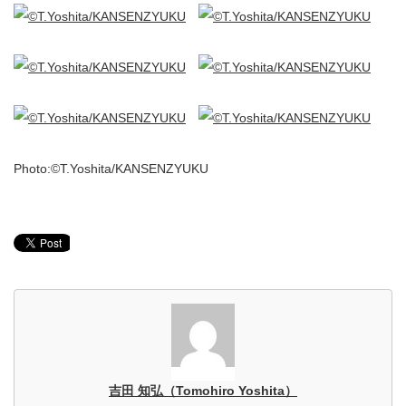
Photo:©T.Yoshita/KANSENZYUKU
吉田 知弘（Tomohiro Yoshita）