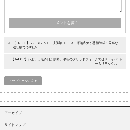
【JAFGP】SGT（GT500）決勝第1レース：塚越広大が悲願達成！見事な
逆転劇で今季初V
【JAFGP】いよいよ最終日が開幕。早朝のグリッドウォークではドライバ
ーもリラックス
トップページに戻る
アーカイブ
サイトマップ