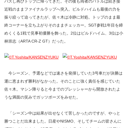
パスし再びトップに帰ってきた。その後も両者のバトルは続き接
近戦のままファイナルラップへ突入。ビルドハイムも最後の力を
振り絞って迫ってきたが、佐々木は冷静に対処。トップのまま最
終コーナーを立ち上がりそのままチェッカー。SGT参戦1年目を締
めくくる1戦で見事初優勝を飾った。2位はビルドハイム、3位は小
林崇志（ARTA CR-Z GT）だった。
今シーズン、予選などでは速さを発揮していた3号車だが決勝は
運に恵まれず勝利がなかった。そのことに強く責任を感じていた
佐々木。マシン降りると今までのプレッシャーから開放されたよ
うな満面の笑みでガッツポーズをみせた。
「シーズン中は結果が出せなくて苦しかったのですが、やっと
勝つことだ出来ました。日産やNISMO、そしてチームの皆さんに