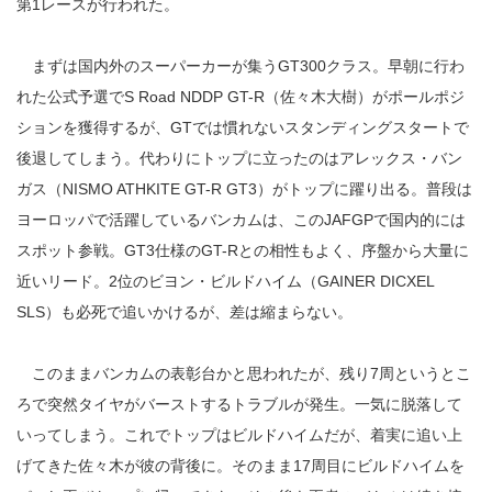
第1レースが行われた。
まずは国内外のスーパーカーが集うGT300クラス。早朝に行わ
れた公式予選でS Road NDDP GT-R（佐々木大樹）がポールポジ
ションを獲得するが、GTでは慣れないスタンディングスタートで
後退してしまう。代わりにトップに立ったのはアレックス・バン
ガス（NISMO ATHKITE GT-R GT3）がトップに躍り出る。普段は
ヨーロッパで活躍しているバンカムは、このJAFGPで国内的には
スポット参戦。GT3仕様のGT-Rとの相性もよく、序盤から大量に
近いリード。2位のビヨン・ビルドハイム（GAINER DICXEL
SLS）も必死で追いかけるが、差は縮まらない。
このままバンカムの表彰台かと思われたが、残り7周というとこ
ろで突然タイヤがバーストするトラブルが発生。一気に脱落して
いってしまう。これでトップはビルドハイムだが、着実に追い上
げてきた佐々木が彼の背後に。そのまま17周目にビルドハイムを