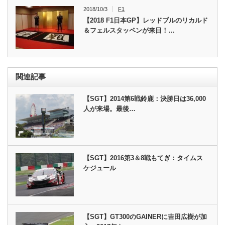
2018/10/3
F1
【2018 F1日本GP】レッドブルのリカルド
＆フェルスタッペンが来日！…
関連記事
【SGT】2014第6戦鈴鹿：決勝日は36,000
人が来場。最後…
【SGT】2016第3＆8戦もてぎ：タイムス
ケジュール
【SGT】GT300のGAINERに吉田広樹が加