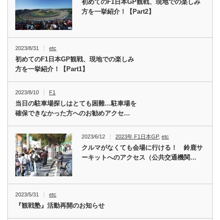
初めてのF1日本GP観戦、現地での楽しみ
方を一挙紹介！【Part2】
2023/8/31
etc
初めてのF1日本GP観戦、現地での楽しみ
方を一挙紹介！【Part1】
2023/8/10
F1
当日の駐車場探しはとても困難…駐車場を
確保できなかった方へのお勧めアクセ…
2023/6/12
2023年 F1日本GP
,
etc
クルマがなくても会場に行ける！ 鈴鹿サ
ーキットへのアクセス（公共交通機関…
2023/5/31
etc
『観戦塾』活動再開のお知らせ