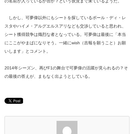
の名前が入っているか否か？という状況まで来ているようだ。
しかし、可夢偉以外にもシートを探しているポール・ディ・レ
スタやハイメ・アルグエルスアリなども交渉していると思われ、
シート獲得競争は熾烈な者となっている。可夢偉は最後に「本当
にここがやまばになりそう。一緒にwish（吉報を願うこと）お願
いします」とコメント。
2014年シーズン、再びF1の舞台で可夢偉の活躍が見られるの？そ
の最後の答えが、まもなく出ようとしている。