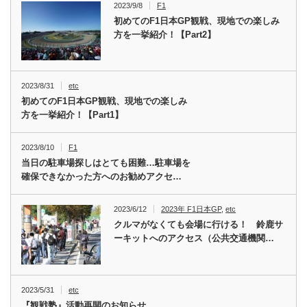
2023/9/8
F1
初めてのF1日本GP観戦、現地での楽しみ
方を一挙紹介！【Part2】
2023/8/31
etc
初めてのF1日本GP観戦、現地での楽しみ
方を一挙紹介！【Part1】
2023/8/10
F1
当日の駐車場探しはとても困難…駐車場を
確保できなかった方へのお勧めアクセ…
2023/6/12
2023年 F1日本GP
,
etc
クルマがなくても会場に行ける！ 鈴鹿サ
ーキットへのアクセス（公共交通機関…
2023/5/31
etc
『観戦塾』活動再開のお知らせ