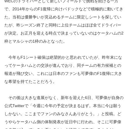
WECのドライバーとして新しいフィールドで挑戦を続ける一方
で、2014年からのF1復帰に向けパドックなどで積極的に動いてき
た。当初は優勝争いが見込めるチームに限定しシートを探してい
たが、昨シーズン終了と同時に上位チームはほぼ全てドライバー
が決定。お正月を迎える時点で決まっていないのはケータハムの2
枠とマルシャの1枠のみとなった。
今年もF1シート確保は絶望的かと思われていたが、昨年末にな
ってケータハムとの交渉が進んでおり、同チームの有力候補との
報道が飛び交い、これには日本のファンも可夢偉のF1復帰に大き
な希望を持てたことだろう。
その後は大きな進展がなく、新年を迎えた6日、可夢偉が自身の
公式Twitterで「今週に今年の予定が決まるはず。本当に今は願う
しかない。ここまでファンのみなさんありがとう。」と投稿。ど
うやらケータハム側の体制発表が近日中に行われ、そこに可夢偉