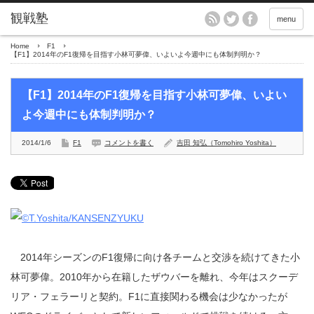
menu
Home
F1
【F1】2014年のF1復帰を目指す小林可夢偉、いよいよ今週中にも体制判明か？
【F1】2014年のF1復帰を目指す小林可夢偉、いよい
よ今週中にも体制判明か？
2014/1/6
F1
コメントを書く
吉田 知弘（Tomohiro Yoshita）
2014年シーズンのF1復帰に向け各チームと交渉を続けてきた小
林可夢偉。2010年から在籍したザウバーを離れ、今年はスクーデ
リア・フェラーリと契約。F1に直接関わる機会は少なかったが