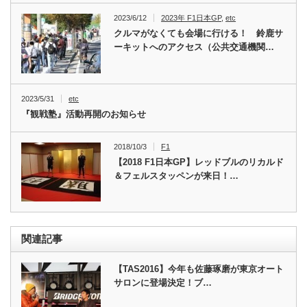
2023/6/12
2023年 F1日本GP
,
etc
クルマがなくても会場に行ける！ 鈴鹿サ
ーキットへのアクセス（公共交通機関…
2023/5/31
etc
『観戦塾』活動再開のお知らせ
2018/10/3
F1
【2018 F1日本GP】レッドブルのリカルド
＆フェルスタッペンが来日！…
関連記事
【TAS2016】今年も佐藤琢磨が東京オート
サロンに登場決定！ブ…