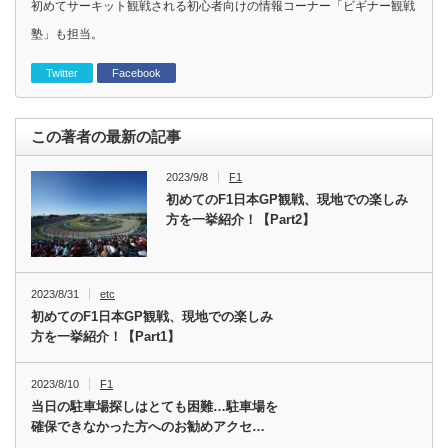
初めてサーキット観戦される初心者向けの情報コーナー「ビギナー観戦
塾」も担当。
Twitter
Facebook
この著者の最新の記事
2023/9/8
F1
初めてのF1日本GP観戦、現地での楽しみ
方を一挙紹介！【Part2】
2023/8/31
etc
初めてのF1日本GP観戦、現地での楽しみ
方を一挙紹介！【Part1】
2023/8/10
F1
当日の駐車場探しはとても困難…駐車場を
確保できなかった方へのお勧めアクセ…