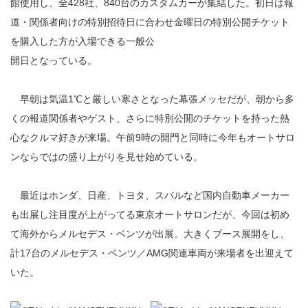
館使用し、全428社、840台のカスタムカーが集結した。初日は報
道・関係者向けの特別招待日に合わせ金曜日の特別公開チケット
を購入した方が入場できる一般公
開日となっている。
早朝は気温1℃と厳しい寒さとなった幕張メッセだが、朝から多
くの報道関係者やゲスト、さらに特別公開のチケットを持った熱
心なクルマ好きが来場。午前9時の開門と同時に今年もオートサロ
ンならではの盛り上がりを見せ始めている。
最近はホンダ、日産、トヨタ、スバルなど国内自動車メーカー
も出展し注目度が上がってる東京オートサロンだが、今回は初め
て海外からメルセデス・ベンツが出展。大きくブース展開をし、
計17台のメルセデス・ベンツ／AMG関連車両が来場者を出迎えて
いた。