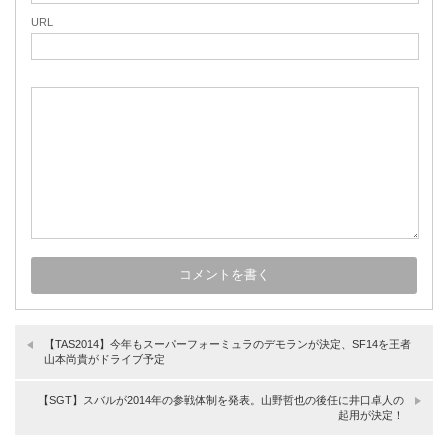
URL
【TAS2014】今年もスーパーフォーミュラのデモランが決定、SF14を王者
山本尚貴がドライブ予定
【SGT】スバルが2014年の参戦体制を発表。山野哲也の後任に井口卓人の
起用が決定！