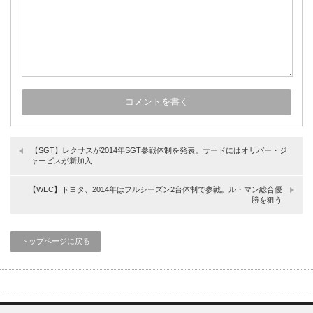
【SGT】レクサスが2014年SGT参戦体制を発表。サードにはオリバー・ジ
ャービスが新加入
【WEC】トヨタ、2014年はフルシーズン2台体制で参戦。ル・マン総合優
勝を狙う
トップページに戻る