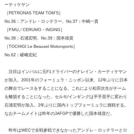
ーティケヤン
［PETRONAS TEAM TOM’S］
No.36：アンドレ・ロッテラー、No.37：中嶋一貴
［P.MU／CERUMO・INGING］
No.38：石浦宏明、No.39：国本雄資
［TOCHIGI Le Beauset Motorsports］
No.62：嵯峨宏紀
注目はインパルに元F1ドライバーのナレイン・カーティケヤン
が加入。2001年のフォーミュラ・ニッポン以来、12年ぶりに日本
の舞台でレースをすることになる。これにより松田次生がチーム
を離脱することになった。セルモ/インギングは平手晃平に変わり
石浦宏明が加入。2年ぶりに国内トップフォーミュラに挑戦する。
なおチームメイトは昨年のJAFGPで優勝した国本雄資だ。
昨年はWECで全戦参戦できなかったアンドレ・ロッテラーとロ