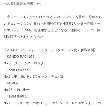
への参戦体制を発表した。
今シーズンも7チーム11台のマシンにエンジンを供給。今年から
レギュレーションが変わり新開発の直列4気筒2リッター直噴ター
ボエンジン「RI4A」を使用することになる。注目のドライバー体
制は以下のとおりとなった。
【2014スーパーフォーミュラ（トヨタエンジン勢）参戦体制】
［KONDO RACING］
No.3：ジェームス・ロシター
［Team LeMans］
No.7：平川亮、No.8ロイック・デュバル
［KCMG］
No.18：中山雄一
［TEAM IMPUL］
No.19：ジョアオ・パオロ・デ・オリベイラ、No.20ナレイン・カ