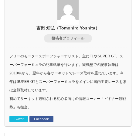
吉田 知弘（Tomohiro Yoshita）
投稿者プロフィール
フリーのモータースポーツジャーナリスト。主にF1やSUPER GT、ス
ーパーフォーミュラの記事執筆を行います。観戦塾での記事執筆は
2010年から。翌年から各サーキットでレース取材を重ねています。今
年はSUPER GTとスーパーフォーミュラをメインに国内主要レースをほ
ぼ全戦取材しています。
初めてサーキット観戦される初心者向けの情報コーナー「ビギナー観戦
塾」も担当。
Twitter
Facebook