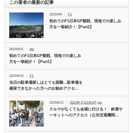
この著者の最新の記事
2023/9/8
F1
初めてのF1日本GP観戦、現地での楽しみ
方を一挙紹介！【Part2】
2023/8/31
etc
初めてのF1日本GP観戦、現地での楽しみ
方を一挙紹介！【Part1】
2023/8/10
F1
当日の駐車場探しはとても困難…駐車場を
確保できなかった方へのお勧めアクセ…
2023/6/12
2023年 F1日本GP
,
etc
クルマがなくても会場に行ける！ 鈴鹿サ
ーキットへのアクセス（公共交通機関…