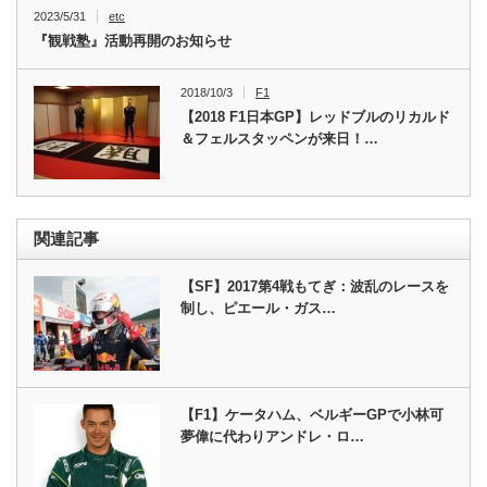
2023/5/31
etc
『観戦塾』活動再開のお知らせ
2018/10/3
F1
【2018 F1日本GP】レッドブルのリカルド
＆フェルスタッペンが来日！…
関連記事
【SF】2017第4戦もてぎ：波乱のレースを
制し、ピエール・ガス…
【F1】ケータハム、ベルギーGPで小林可
夢偉に代わりアンドレ・ロ…