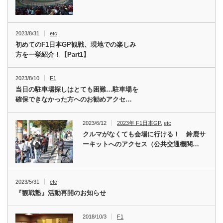
2023/8/31
etc
初めてのF1日本GP観戦、現地での楽しみ
方を一挙紹介！【Part1】
2023/8/10
F1
当日の駐車場探しはとても困難…駐車場を
確保できなかった方へのお勧めアクセ…
2023/6/12
2023年 F1日本GP
,
etc
クルマがなくても会場に行ける！ 鈴鹿サ
ーキットへのアクセス（公共交通機関…
2023/5/31
etc
『観戦塾』活動再開のお知らせ
2018/10/3
F1