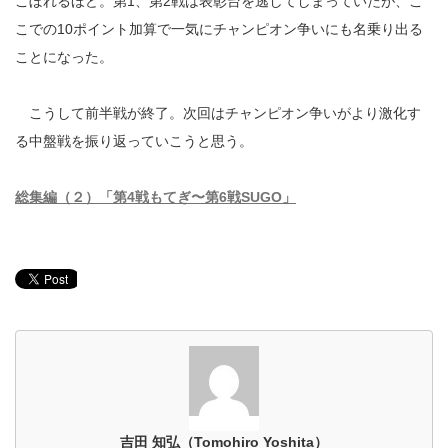
こぼれるほど。第1、第2戦は表彰台を逃してしまっていたが、こ
こでの10ポイント加算で一気にチャンピオン争いにも名乗り出る
ことになった。
こうして前半戦が終了。次回はチャンピオン争いがより激化す
る中盤戦を振り返っていこうと思う。
総集編（２）「第4戦もてぎ〜第6戦SUGO」
吉田 知弘（Tomohiro Yoshita）