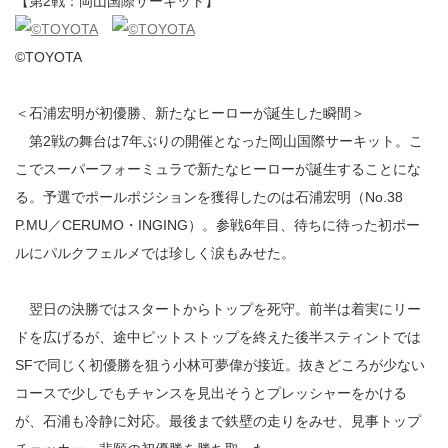
【第2戦：岡山国際サーキット】
©TOYOTA
＜石浦宏明が初優勝、新たなヒーローが誕生した瞬間＞
第2戦の舞台は7年ぶりの開催となった岡山国際サーキット。こ
こでスーパーフォーミュラで新たなヒーローが誕生することにな
る。予選でポールポジションを獲得したのは石浦宏明（No.38
P.MU／CERUMO・INGING）。参戦6年目、待ちに待った初ポー
ルにパルクフェルメでは珍しく涙もみせた。
翌日の決勝ではスタートからトップを死守。前半は着実にリー
ドを広げるが、途中ピットストップを終えた後半スティントでは
SFで同じく初優勝を狙う小林可夢偉が接近。抜きどころが少ない
コースで少しでもチャンスを見出そうとプレッシャーをかける
が、石浦も冷静に対応。最後まで鉄壁の走りをみせ、見事トップ