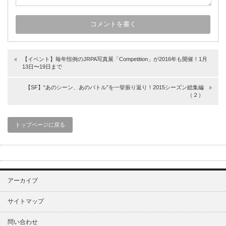
【イベント】毎年恒例のJRPA写真展「Competition」が2016年も開催！1月
13日〜19日まで
【SF】“あのシーン、あのバトル”を一挙振り返り！2015シーズン総集編
（２）
トップページに戻る
アーカイブ
サイトマップ
問い合わせ