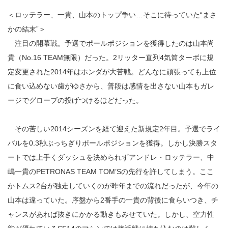
＜ロッテラー、一貴、山本のトップ争い…そこに待っていた“まさ
かの結末”＞
注目の開幕戦。予選でポールポジションを獲得したのは山本尚
貴（No.16 TEAM無限）だった。2リッター直列4気筒ターボに規
定変更された2014年はホンダが大苦戦。どんなに頑張っても上位
に食い込めない歯がゆさから、普段は感情を出さない山本もガレ
ージでグローブの投げつけるほどだった。
その苦しい2014シーズンを経て迎えた新規定2年目。予選でライ
バルを0.3秒ぶっちぎりポールポジションを獲得。しかし決勝スタ
ートでは上手くダッシュを決められずアンドレ・ロッテラー、中
嶋一貴のPETRONAS TEAM TOM’Sの先行を許してしまう。ここ
かトムス2台が独走していくのが昨年までの流れだったが、今年の
山本は違っていた。序盤から2番手の一貴の背後に食らいつき、チ
ャンスがあれば抜きにかかる動きもみせていた。しかし、空力性