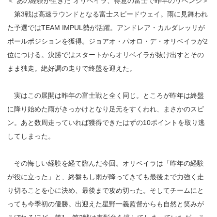
＜“あの経験が生きた”オリベイラ、得意の富士で昨年のリベンジ＞
第3戦は高速ラウンドとなる富士スピードウェイ。雨に見舞われ
た予選ではTEAM IMPUL勢が活躍。アンドレア・カルダレッリが
ポールポジションを獲得。ジョアオ・パオロ・デ・オリベイラが2
位につける。決勝ではスタートからオリベイラが抜け出すとその
まま独走。絶好調の走りで終盤を迎えた。
実はこの展開は昨年の富士戦と全く同じ。ところが昨年は終盤
に降り始めた雨がきっかけとなり足元をすくわれ、まさかのスピ
ン。あと数周走っていれば獲得できたはずの10ポイントを取り逃
してしまった。
その悔しい経験を経て臨んだ今回。オリベイラは「昨年の経験
が役に立った」と、終盤もし雨が降ってきても最後まで力強く走
り切ることを心に決め、最後まで攻め切った。そしてチームにと
っても今季初の優勝。出迎えた星野一義監督からも自然と笑みが