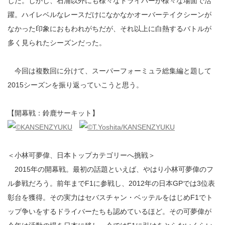
じた。しかし、石浦以外にも様々なドライバーが様々な場面で活
躍。ハイレベルなレースだけになかなかオーバーテイクシーンが
なかった印象におもわれがちだが、それ以上に白熱するバトルが
多く見られたシーズンだった。
今回は複数回に分けて、スーパーフォーミュラ総集編と題して
2015シーズンを振り返っていこうと思う。
【開幕戦：鈴鹿サーキット】
＜小林可夢偉、日本トップカテゴリーへ挑戦＞
2015年の開幕戦。最初の話題といえば、やはり小林可夢偉のフ
ル参戦だろう。前年までF1に参戦し、2012年の日本GPでは3位表
彰台を獲得。その実力はセバスチャン・ベッテルをはじめF1でト
ップ争いをするドライバーたちも認めているほど。その可夢偉が