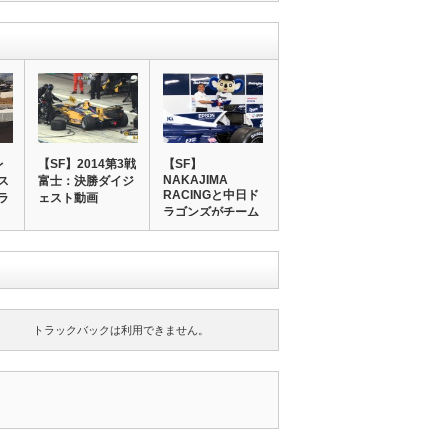
レ
【SF】2014第3戦
【SF】
NAKAJIMA
ス
富士：決勝ダイジ
RACINGと中日ド
ラ
ェスト動画
ラゴンズがチーム
間…
トラックバックは利用できません。