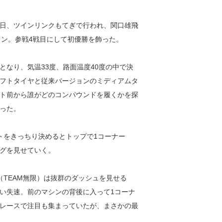
21日、ツインリンクもてぎで行われ、関口雄飛
ゥ・ウィン。参戦4戦目にして初優勝を飾った。
なり、気温33度、路面温度40度の中で決
フトタイヤと従来バージョンのミディアムタ
ト前から誰がどのコンパウンドを履くかを探
った。
トをきっちり決めるとトップで1コーナー
グを見せていく。
TEAM無限）は抜群のダッシュを見せる
い失速。前のマシンの背後に入って1コーナ
レースで注目も集まっていたが、まさかの最