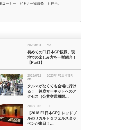
報コーナー「ビギナー観戦塾」も担当。
2023/8/31
etc
初めてのF1日本GP観戦、現
地での楽しみ方を一挙紹介！
【Part1】
2023/6/12
2023年 F1日本GP
,
etc
クルマがなくても会場に行け
る！ 鈴鹿サーキットへのア
クセス（公共交通機関…
2018/10/3
F1
【2018 F1日本GP】レッドブ
ルのリカルド＆フェルスタッ
ペンが来日！…