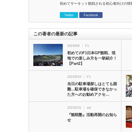
初めてサーキット観戦される初心者向けの情
Twitter
Facebook
この著者の最新の記事
2023/9/8
F1
初めてのF1日本GP観戦、現
地での楽しみ方を一挙紹介！
【Part2】
2023/8/10
F1
当日の駐車場探しはとても困
難…駐車場を確保できなかっ
た方へのお勧めアクセ…
2023/5/31
etc
『観戦塾』活動再開のお知ら
せ