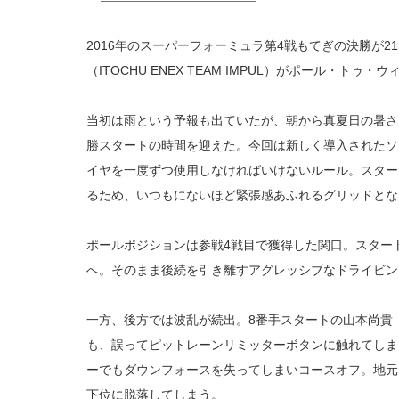
2016年のスーパーフォーミュラ第4戦もてぎの決勝が
（ITOCHU ENEX TEAM IMPUL）がポール・ト
当初は雨という予報も出ていたが、朝から真夏日の暑さと
勝スタートの時間を迎えた。今回は新しく導入されたソ
イヤを一度ずつ使用しなければいけないルール。スター
るため、いつもにないほど緊張感あふれるグリッドとな
ポールポジションは参戦4戦目で獲得した関口。スター
へ。そのまま後続を引き離すアグレッシブなドライビン
一方、後方では波乱が続出。8番手スタートの山本尚貴（
も、誤ってピットレーンリミッターボタンに触れてしま
ーでもダウンフォースを失ってしまいコースオフ。地元
下位に脱落してしまう。