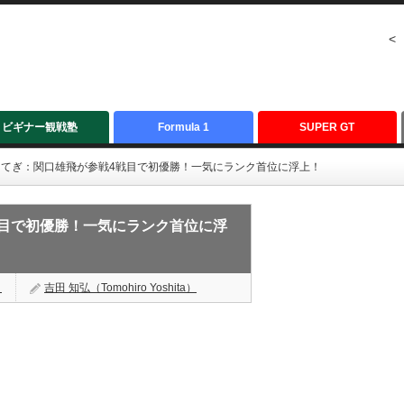
<
ビギナー観戦塾
Formula 1
SUPER GT
4戦もてぎ：関口雄飛が参戦4戦目で初優勝！一気にランク首位に浮上！
4戦目で初優勝！一気にランク首位に浮
く
吉田 知弘（Tomohiro Yoshita）