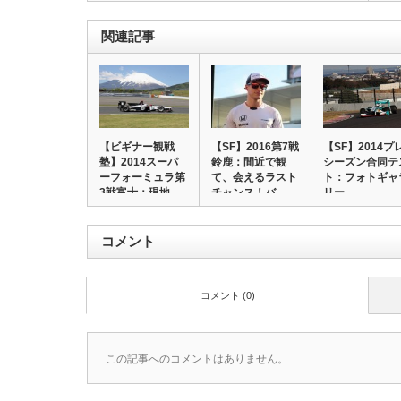
関連記事
【ビギナー観戦
【SF】2016第7戦
【SF】2014プ
塾】2014スーパ
鈴鹿：間近で観
シーズン合同テ
ーフォーミュラ第
て、会えるラスト
ト：フォトギャ
3戦富士：現地
チャンス！バ…
リー
観…
コメント
コメント (0)
この記事へのコメントはありません。