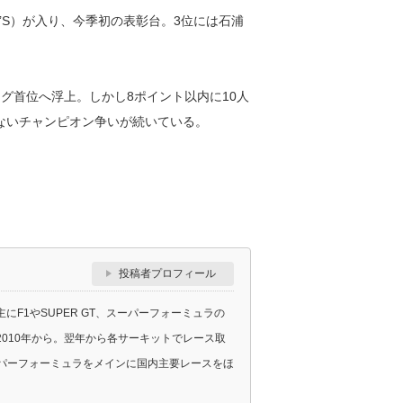
TOM’S）が入り、今季初の表彰台。3位には石浦
グ首位へ浮上。しかし8ポイント以内に10人
ないチャンピオン争いが続いている。
投稿者プロフィール
F1やSUPER GT、スーパーフォーミュラの
010年から。翌年から各サーキットでレース取
スーパーフォーミュラをメインに国内主要レースをほ