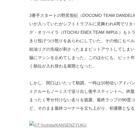
3番手スタートの野尻智紀（DOCOMO TEAM DANDE
いが入っていたがシフトトラブルに見舞われ4周でリタ
デ・オリベイラ（ITOCHU ENEX TEAM IMPUL
きり投げつけ怒りをあらわにしていた。その他にもベルトラン
給油リグの先端が刺さったままピットアウトしてしまい
脇にマシンを止めてしまった。このほかにも、ピット作
く順位が入れ替わる展開となった。
しかし、関口はいたって順調。一時は10秒近いアドバン
トクルーもノーミスで送り出し後半スティントへ。終盤
まったく寄せ付けない走りを披露。最終ラップの90度
ど。そのまま最終コーナーを立ち上がり、初優勝となる