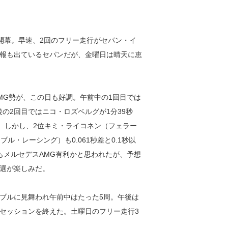
に開幕。早速、2回のフリー走行がセパン・イ
報も出ているセパンだが、金曜日は晴天に恵
。
G勢が、この日も好調。午前中の1回目では
後の2回目ではニコ・ロズベルグが1分39秒
。しかし、2位キミ・ライコネン（フェラー
ブル・レーシング）も0.061秒差と0.1秒以
回もメルセデスAMG有利かと思われたが、予想
選が楽しみだ。
ブルに見舞われ午前中はたった5周。午後は
くセッションを終えた。土曜日のフリー走行3