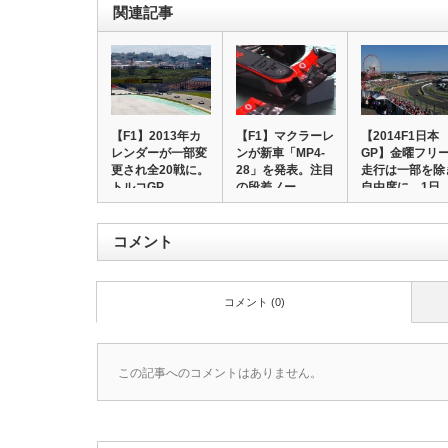
関連記事
【F1】2013年カ
【F1】マクラーレ
【2014F1日本
レンダーが一部変
ンが新車「MP4-
GP】金曜フリ
更され全20戦に。
28」を発表。注目
走行は一部を除
トルコGP…
の段差ノー…
自由席に、1日
コメント
コメント (0)
この記事へのコメントはありません。