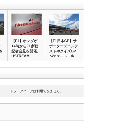
【F1】ホンダが
【F1日本GP】サ
ー
14時からF1参戦
ポーターズコンテ
き
記者会見を開催、
ストやクイズGP
USTREAM…
…
がスタート！多…
トラックバックは利用できません。