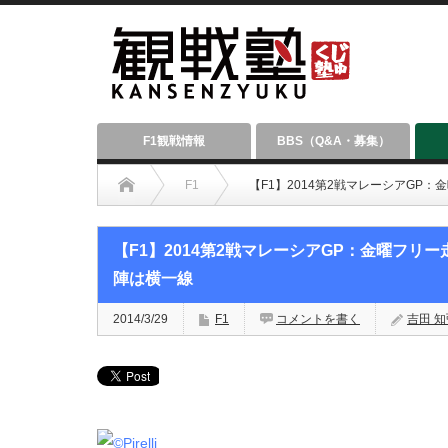
F1観戦情報
BBS（Q&A・募集）
F1
【F1】2014第2戦マレーシアG
【F1】2014第2戦マレーシアGP：金曜フ
陣は横一線
2014/3/29
F1
コメントを書く
吉田 知弘