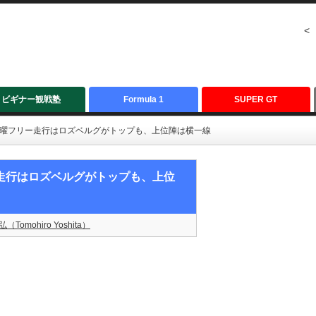
<
ビギナー観戦塾
Formula 1
SUPER GT
P：金曜フリー走行はロズベルグがトップも、上位陣は横一線
リー走行はロズベルグがトップも、上位
（Tomohiro Yoshita）