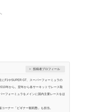
る。
投稿者プロフィール
F1やSUPER GT、スーパーフォーミュラの
010年から。翌年から各サーキットでレース取
スーパーフォーミュラをメインに国内主要レースをほ
報コーナー「ビギナー観戦塾」も担当。