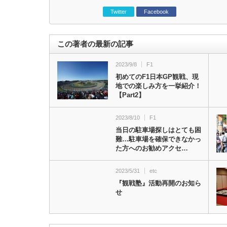
Twitter
Facebook
この著者の最新の記事
2023/9/8
F1
初めてのF1日本GP観戦、現
地での楽しみ方を一挙紹介！
【Part2】
2023/8/10
F1
当日の駐車場探しはとても困
難…駐車場を確保できなかっ
た方へのお勧めアクセ…
2023/5/31
etc
『観戦塾』活動再開のお知ら
せ