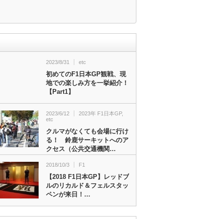
2023/8/31
etc
初めてのF1日本GP観戦、現
地での楽しみ方を一挙紹介！
【Part1】
2023/6/12
2023年 F1日本GP
,
etc
クルマがなくても会場に行け
る！ 鈴鹿サーキットへのア
クセス（公共交通機関…
2018/10/3
F1
【2018 F1日本GP】レッドブ
ルのリカルド＆フェルスタッ
ペンが来日！…