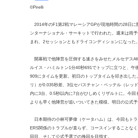
©Pirelli
2014年のF1第2戦マレーシアGPが現地時間の28日
ンターナショナル・サーキットで行われた。週末は雨予
まれ、2セッションともドライコンディションになった
開幕戦で他陣営を圧倒する速さをみせたメルセデスAM
ルイス・ハミルトン1分40秒691でトップに立つと、午
909にタイムを更新。初日のトップタイムを叩き出した
リ）が0.035秒差、3位セバスチャン・ベッテル（レッド
内に3台、0.5秒以内に7台がひしめくリザルトに。今
よりも早く他陣営が追いついてきた模様。明日の公式予
日本期待の小林可夢偉（ケータハム）は、今回もトラ
ERS関係のトラブルが直らず、コースインすることな
回目、そして公式予選での挽回を目指す。