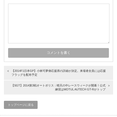
【2014F1日本GP】小林可夢偉応援席の詳細が決定。来場者全員には応援
フラッグを配布予定
【SGT】2014第3戦オートポリス：晴天の中レースウィークが開幕！公式
練習はMOTUL AUTECH GT-Rがトップ
トップページに戻る