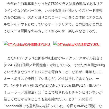
今年から新型車両となったGT500クラスは共通部品であるリア
ウイングなどのパーツを、いわゆる富士仕様というスピード重視
のものに統一。大きく回りこむコーナーが多く全体的にテクニカ
ルなレイアウトとなっているオートポリスで、この仕様がどのよ
うなレース展開を生み出してくれるのか、楽しみなところだ。
またGT300クラスは開幕2戦連続でNo.4 グッドスマイル初音ミ
ク Z4（谷口信輝／片岡龍也）が制している。そのため今回は80kg
という大きなウェイトハンデを背負うことになるが、昨年もここ
オートポリスで優勝しているなど、相性は決して悪くない。一
方、4号車を追う同じBMW Z4のNo.7 Studie BMW Z4（ヨルグ・
ミューラー／荒聖治）は「ここで離されるとチャンピオン争いが
厳しくなるから何としても差を縮めたい」とチームの公式
Facebook等でも意気込みを語っていた。今回もBMWが優勢にな