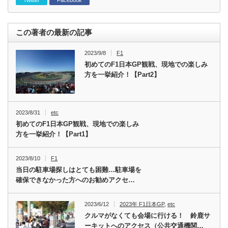
Twitter
Facebook
この著者の最新の記事
2023/9/8
F1
初めてのF1日本GP観戦、現地での楽しみ
方を一挙紹介！【Part2】
2023/8/31
etc
初めてのF1日本GP観戦、現地での楽しみ
方を一挙紹介！【Part1】
2023/8/10
F1
当日の駐車場探しはとても困難…駐車場を
確保できなかった方へのお勧めアクセ…
2023/6/12
2023年 F1日本GP
,
etc
クルマがなくても会場に行ける！ 鈴鹿サ
ーキットへのアクセス（公共交通機関…