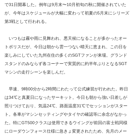
で31日開幕した。例年は9月末〜10月初旬の秋に開催されていた
が、今年はスケジュールが大幅に変わって初夏の5月末にシリーズ
第3戦として行われる。
いつもは霧や雨に見舞われ、悪天候になることが多かったオー
トポリスだが、今日は朝から雲一つない晴天に恵まれ、この日を
楽しみにしていた九州在住の多くのSGTファンが来場。グランド
スタンドのみならず各コーナーで実質的に約半年ぶりとなるSGT
マシンの走行シーンを楽しんだ。
早速、9時00分から2時間にわたって公式練習が行われた。昨日
は34℃と真夏日になったサーキット。今日も朝から強い日差しが
照りつけており、気温24℃、路面温度31℃でセッションがスター
ト。各車がマシンセッティングやタイヤの確認等に余念がなかっ
た。特にGT500クラスは使用できるウイングが前回の富士戦同様
にローダウンフォース仕様に急きょ変更されたため、先月のメー