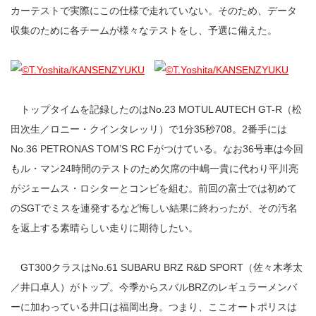
カーテストで実際にこの仕様で走れていない。そのため、データ
収集のために各チームが様々なテストをし、予選に備えた。
トップタイムを記録したのはNo.23 MOTUL AUTECH GT-R（松
田次生／ロニー・クインタレッリ）で1分35秒708。2番手には
No.36 PETRONAS TOM’S RC Fがつけている。なお36号車は今回
もル・マン24時間のテストのため欠席の中嶋一貴に代わり平川亮
がジェームス・ロシターとコンビを組む。前回の富士では初めて
のSGTでミスを連発するなど悔しい結果に終わったが、その汚名
を返上する素晴らしい走りに期待したい。
GT300クラスはNo.61 SUBARU BRZ R&D SPORT（佐々木孝太
／井口卓人）がトップ。今季からスバルBRZのレギュラーメンバ
ーに加わっている井口は福岡出身。つまり、ここオートポリスは