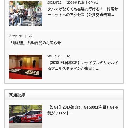
2023/6/12
2023年 F1日本GP
,
etc
クルマがなくても会場に行ける！ 鈴鹿サ
ーキットへのアクセス（公共交通機関…
2023/5/31
etc
『観戦塾』活動再開のお知らせ
2018/10/3
F1
【2018 F1日本GP】レッドブルのリカルド
＆フェルスタッペンが来日！…
関連記事
【SGT】2014第3戦：GT500は今回もGT-R
勢がフロント…