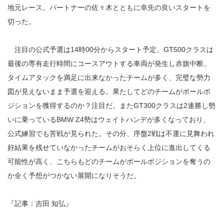
地元レース。パートナーの佐々木とともに幸先の良いスタートを
切った。
注目の公式予選は14時00分からスタート予定。GT500クラスは
最後の専有走行時間にコースアウトする車両が発生し赤旗中断。
タイムアタックを満足に出来なかったチームが多く、完璧な勢力
図が見えないまま予選を迎える。果たしてどのチームがポールポ
ジションを獲得するのか？注目だ。またGT300クラスは2連勝し勢
いに乗っているBMW Z4勢はウェイトハンデが多くなっており、
公式練習でも苦戦が見られた。その分、序盤2戦は不運に見舞われ
好結果を残せていなかったチームがおそらく上位に進出してくる
可能性が高く、こちらもどのチームがポールポジションを奪うの
か全く予想がつかない展開になりそうだ。
『記事：吉田 知弘』