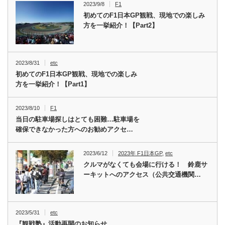
2023/9/8
F1
初めてのF1日本GP観戦、現地での楽しみ
方を一挙紹介！【Part2】
2023/8/31
etc
初めてのF1日本GP観戦、現地での楽しみ
方を一挙紹介！【Part1】
2023/8/10
F1
当日の駐車場探しはとても困難…駐車場を
確保できなかった方へのお勧めアクセ…
2023/6/12
2023年 F1日本GP
,
etc
クルマがなくても会場に行ける！ 鈴鹿サ
ーキットへのアクセス（公共交通機関…
2023/5/31
etc
『観戦塾』活動再開のお知らせ