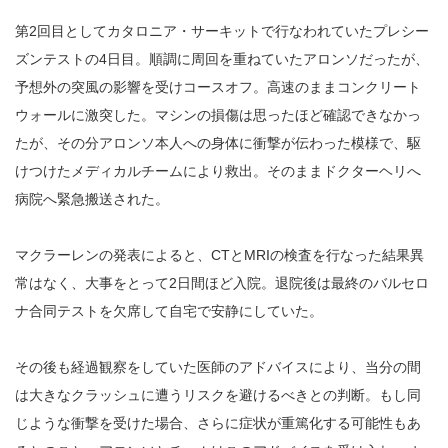
第2回目としてカタロニア・サーキットで行なわれていたプレシー
ズンテストの4日目。順調に周回を重ねていたアロンソだったが、
予想外の突風の影響を受けコースオフ。高速のままコンクリート
ウォールに激突した。マシンの損傷は思ったほど確認できなかっ
たが、その分アロンソ本人への身体に衝撃が伝わった模様で、駆
けつけたメディカルチームにより救出。そのままドクターヘリへ
病院へ緊急搬送された。
マクラーレンの発表によると、CTとMRIの検査を行なった結果異
常はなく、大事をとって2日間ほど入院。退院後は最終のバルセロ
ナ合同テストを欠席して自宅で安静にしていた。
その後も経過観察をしていた医師のアドバイスにより、当分の間
は大きなクラッシュに遭うリスクを避けるべきとの判断。もし同
じような衝撃を受けた場合、さらに症状が重篤化する可能性もあ